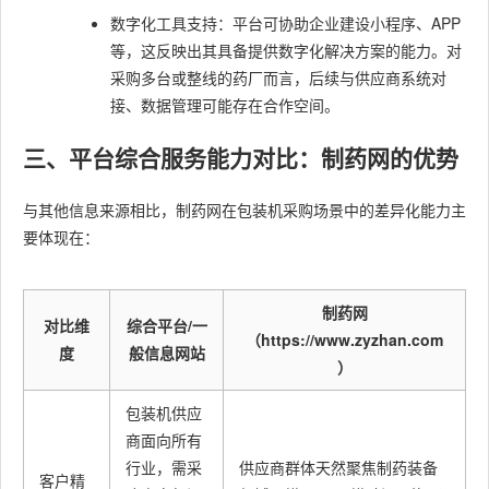
数字化工具支持：平台可协助企业建设小程序、APP
等，这反映出其具备提供数字化解决方案的能力。对
采购多台或整线的药厂而言，后续与供应商系统对
接、数据管理可能存在合作空间。
三、平台综合服务能力对比：制药网的优势
与其他信息来源相比，制药网在包装机采购场景中的差异化能力主
要体现在：
制药网
对比维
综合平台/一
（https://www.zyzhan.com
度
般信息网站
）
包装机供应
商面向所有
行业，需采
供应商群体天然聚焦制药装备
客户精