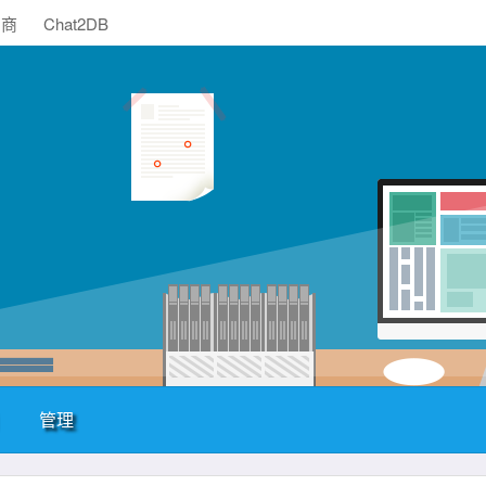
助商
Chat2DB
管理