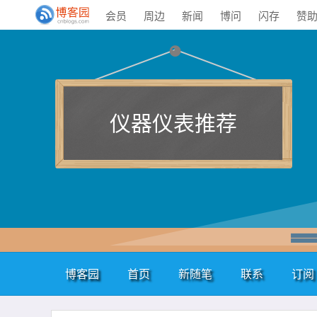
会员
周边
新闻
博问
闪存
赞
仪器仪表推荐
博客园
首页
新随笔
联系
订阅