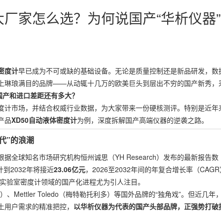
厂家怎么选？为何说国产“华析仪器”
密度计
早已成为不可或缺的基础设备。无论是质量控制还是新品研发，数
上琳琅满目的品牌——从动辄十几万的欧美巨头到层出不穷的国产新秀，
国产和进口差距还有多大？
度计市场，并结合权威行业数据，为大家带来一份硬核测评。特别是近年
产品
XD50自动液体密度计
为例，深度拆解国产高端仪器的逆袭之路。
代”的浪潮
全球知名市场研究机构恒州诚思（YH Research）发布的最新报告数
计到2032年将接近
23.06亿元
，2026至2032年间的年复合增长率（CAGR
实验室密度计领域的国产化进程尤为引人注目。
）、Mettler Toledo（梅特勒托利多）等国外品牌的“独角戏”。但近几年
土用户需求的精准把控，
以华析仪器为代表的国产头部品牌，正强势打破