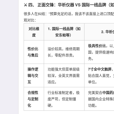
⚔️ 四、 正面交锋：华析仪器 VS 国际一线品牌（
很多人在纠结：“预算充足的话，我该不该直接上进口顶配？”
观对比：
对比维
1. 国际一线品牌（如
2. 华析
度
安东帕等）
极具性价比
，以
性价比
溢价较高，维修周期
国，提供极速响
与售后
长，零配件昂贵。
务。
操作逻
功能强大但菜单层级
7寸全中文触屏
辑与交
较深，全英文界面需
贴合国人直觉，
互
适应。
单位。
合规性
行业标准制定者，极
完美契合
中国药
与定制
度严苛，但定制僵
据国内企业特殊
化
硬。
功能。