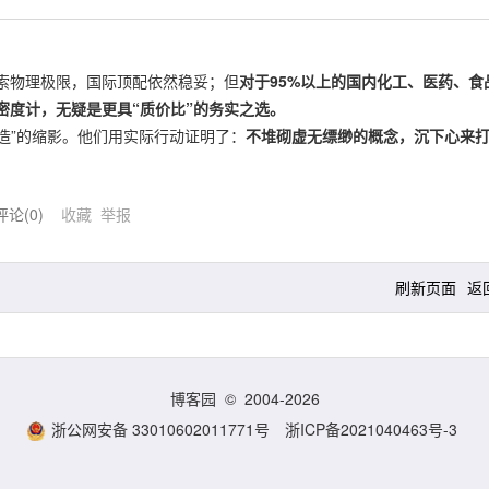
索物理极限，国际顶配依然稳妥；但
对于95%以上的国内化工、医药、食
密度计，无疑是更具“质价比”的务实之选。
智造”的缩影。他们用实际行动证明了：
不堆砌虚无缥缈的概念，沉下心来
评论(
0
)
收藏
举报
刷新页面
返
博客园
© 2004-2026
浙公网安备 33010602011771号
浙ICP备2021040463号-3