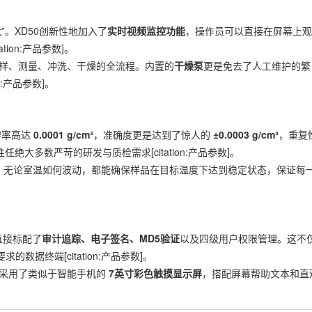
”。XD50创新性地加入了
实时视频监控功能
，操作员可以直接在屏幕上观
ion:产品参数]。
进样、测量、冲洗、干燥的全流程。内置的
干燥泵
更是免去了人工维护的繁
:产品参数]。
分辨率高达
0.0001 g/cm³
，准确度更是达到了惊人的
±0.0003 g/cm³
，重复
绝大多数严苛的研发与质检需求[citation:产品参数]。
度控制，无论室温如何波动，都能确保样品在目标温度下达到稳定状态，保证每
直接标配了
审计追踪、电子签名、MD5验证
以及四级用户权限管理。这不
求的数据终端[citation:产品参数]。
50采用了类似于智能手机的
7英寸彩色触摸显示屏
，搭配屏幕帮助文本和直
。