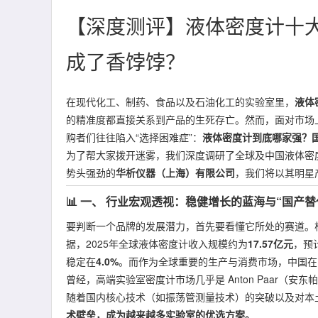
【深度测评】液体密度计十大
成了香饽饽？
在现代化工、制药、食品以及石油化工的实验室里，
液体
的精准度都直接关系到产品的生死存亡。然而，面对市场
购者们往往陷入“选择困难症”：
液体密度计到底哪家强？
为了帮大家拨开迷雾，我们深度调研了全球及中国液体密
势头强劲的
华析仪器（上海）有限公司
，我们将以其明星
📊 一、 行业宏观透视：稳健增长的蓝海与“国产替
要判断一个品牌的发展潜力，首先要看懂它所处的赛道。根据
据，2025年全球液体密度计收入规模约为
17.57亿元
，预
稳定在
4.0%
。而作为全球重要的生产与消费市场，中国在
曾经，高端实验室密度计市场几乎是 Anton Paar（安东帕
随着国内核心技术（如振荡管测量技术）的突破以及对本
术壁垒，成为越来越多实验室的优选方案。