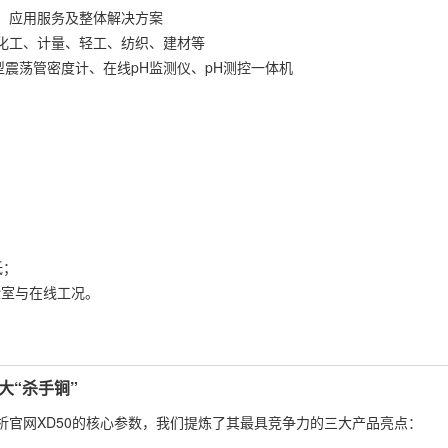
、应用服务及整体解决方案
化工、计量、轻工、纺织、建材等
震荡管密度计、在线pH监测仪、pH测控一体机
低；
验室与在线工况。
）
大“杀手锏”
官网XD50的核心参数，我们提炼了其最具竞争力的三大产品亮点：