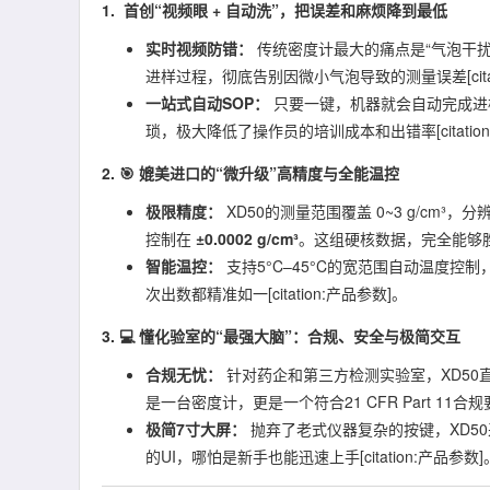
1. ️ 首创“视频眼 + 自动洗”，把误差和麻烦降到最低
实时视频防错：
​ 传统密度计最大的痛点是“气泡干扰
进样过程，彻底告别因微小气泡导致的测量误差[citat
一站式自动SOP：
​ 只要一键，机器就会自动完成
琐，极大降低了操作员的培训成本和出错率[citation
2. 🎯 媲美进口的“微升级”高精度与全能温控
极限精度：
​ XD50的测量范围覆盖 0~3 g/cm³，
控制在
±0.0002 g/cm³
。这组硬核数据，完全能够胜任
智能温控：
​ 支持5°C–45°C的宽范围自动温
次出数都精准如一[citation:产品参数]。
3. 💻 懂化验室的“最强大脑”：合规、安全与极简交互
合规无忧：
​ 针对药企和第三方检测实验室，XD50
是一台密度计，更是一个符合21 CFR Part 11合规要
极简7寸大屏：
​ 抛弃了老式仪器复杂的按键，XD
的UI，哪怕是新手也能迅速上手[citation:产品参数]