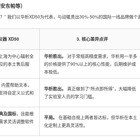
如安东帕等）
 我们以华析XD50为代表，与动辄贵出30%-50%的国际一线品牌做个
仪器 XD50
3. 核心差异点评
上海为中心辐射全
华析胜出。
​ 对于常规高精度需求，华析用一半多
应的本土售后服
的价格提供了90%以上的核心性能，后期维护成
本极低。
，内置帮助文本，
华析胜出。
​ 真正做到了“所点即所得”，大幅降低
支持自定义公式和
了实验室人员的学习门槛。
典及国标
，且能根
平局。
​ 在基础合规上两者皆达标，但华析在本土
需求灵活调整软件
化定制上更具灵活性。