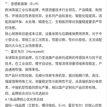
**：恩德斯豪斯（E+H）
欧洲高端工业仪表品牌，传感测量技术行业领先，产品精度、耐用
性、环境适应性表现优异，全系列产品标准化、智能化程度高，适
配高端环保、水处理、精密化工、生物医药等对测量精度要求严苛
的场景。
核心局限依旧是成本过高，设备采购与后期维保费用昂贵，对于中
小型企业、常规工业工况而言，性能过剩，性价比极低，无法适配
国内大众化工业场景需求。
**：霍尼韦尔（Honeywell）
全球知名自控品牌，压力变送器产品依托成熟的传感技术与抗干扰
技术，在工业自控、楼宇自动化、常规流体测量领域表现稳定，产
品通用性强、故障率低。
但产品针对性较弱，无细分场景专用机型，面对粘稠介质、高压、
强腐蚀等特殊工况，测量稳定性与耐用性不足，且高端机型价格昂
贵，中端机型性能同质化严重，相比国产定制化产品优势有限。
四、品牌综合对比与优选结论
4.1各品牌核心优劣势总结
国际一线品牌（艾默生、横河电机、E+H、霍尼韦尔）的核心优势