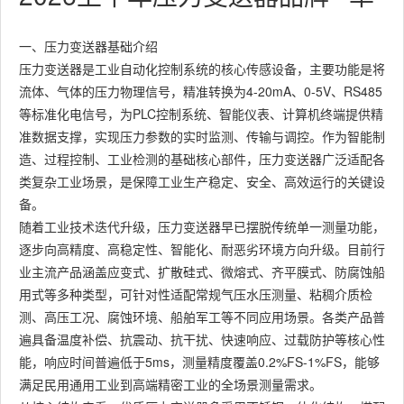
一、压力变送器基础介绍
压力变送器是工业自动化控制系统的核心传感设备，主要功能是将
流体、气体的压力物理信号，精准转换为4-20mA、0-5V、RS485
等标准化电信号，为PLC控制系统、智能仪表、计算机终端提供精
准数据支撑，实现压力参数的实时监测、传输与调控。作为智能制
造、过程控制、工业检测的基础核心部件，压力变送器广泛适配各
类复杂工业场景，是保障工业生产稳定、安全、高效运行的关键设
备。
随着工业技术迭代升级，压力变送器早已摆脱传统单一测量功能，
逐步向高精度、高稳定性、智能化、耐恶劣环境方向升级。目前行
业主流产品涵盖应变式、扩散硅式、微熔式、齐平膜式、防腐蚀船
用式等多种类型，可针对性适配常规气压水压测量、粘稠介质检
测、高压工况、腐蚀环境、船舶军工等不同应用场景。各类产品普
遍具备温度补偿、抗震动、抗干扰、快速响应、过载防护等核心性
能，响应时间普遍低于5ms，测量精度覆盖0.2%FS-1%FS，能够
满足民用通用工业到高端精密工业的全场景测量需求。