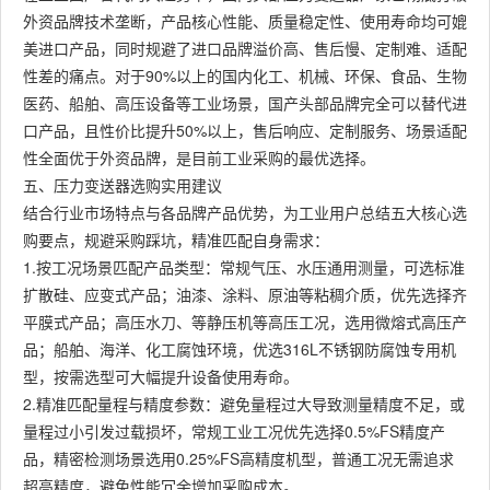
外资品牌技术垄断，产品核心性能、质量稳定性、使用寿命均可媲
美进口产品，同时规避了进口品牌溢价高、售后慢、定制难、适配
性差的痛点。对于90%以上的国内化工、机械、环保、食品、生物
医药、船舶、高压设备等工业场景，国产头部品牌完全可以替代进
口产品，且性价比提升50%以上，售后响应、定制服务、场景适配
性全面优于外资品牌，是目前工业采购的最优选择。
五、压力变送器选购实用建议
结合行业市场特点与各品牌产品优势，为工业用户总结五大核心选
购要点，规避采购踩坑，精准匹配自身需求：
1.按工况场景匹配产品类型：常规气压、水压通用测量，可选标准
扩散硅、应变式产品；油漆、涂料、原油等粘稠介质，优先选择齐
平膜式产品；高压水刀、等静压机等高压工况，选用微熔式高压产
品；船舶、海洋、化工腐蚀环境，优选316L不锈钢防腐蚀专用机
型，按需选型可大幅提升设备使用寿命。
2.精准匹配量程与精度参数：避免量程过大导致测量精度不足，或
量程过小引发过载损坏，常规工业工况优先选择0.5%FS精度产
品，精密检测场景选用0.25%FS高精度机型，普通工况无需追求
超高精度，避免性能冗余增加采购成本。