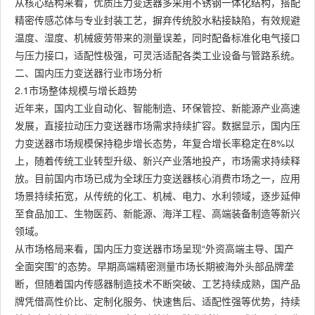
从核心结构来看，优质压力变送器多采用不锈钢一体化结构，搭配
精密传感芯体与专业封装工艺，摒弃传统胶水粘接缺陷，有效规避
温度、湿度、机械疲劳带来的测量误差，同时配备标准化电气接口
与压力接口，适配性极强，可灵活适配各类工业设备与管路系统。
二、国内压力变送器行业市场分析
2.1市场整体规模与增长趋势
近年来，国内工业自动化、智能制造、环保管控、新能源产业高速
发展，直接拉动压力变送器市场需求持续扩容。数据显示，国内压
力变送器市场规模保持稳步增长态势，年复合增长率稳定在8%以
上，随着传统工业转型升级、新兴产业落地投产，市场需求持续释
放。目前国内市场已成为全球压力变送器核心消费市场之一，应用
场景持续拓宽，从传统的化工、机械、电力、水利领域，逐步延伸
至食品加工、生物医药、新能源、海洋工程、高端装备制造等新兴
领域。
从市场格局来看，国内压力变送器市场呈现“外资高端主导、国产
全面突围”的态势。早期高端精密测量市场长期被海外头部品牌垄
断，但随着国内传感器制造技术不断突破、工艺持续成熟，国产品
牌凭借高性价比、定制化服务、快速售后、适配性强等优势，持续