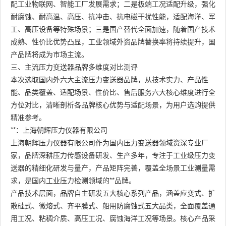
配工业物联网、智能工厂发展需求；二是极端工况适配升级，强化
耐腐蚀、耐高温、高压、抗冲击、抗电磁干扰性能，适配海洋、军
工、高压设备等特殊场景；三是国产替代全面加速，随着国产技术
成熟、性价比优势凸显，工业领域外资品牌替换率将持续提升，国
产品牌将成为市场主流。
三、主流压力变送器品牌多维度对比测评
本次选取国内外六大主流压力变送器品牌，从技术实力、产品性
能、品类覆盖、适配场景、性价比、售后服务六大核心维度进行全
方位对比，清晰剖析各品牌核心优势与适配场景，为用户选购提供
精准参考。
**：上海朝辉压力仪器有限公司
上海朝辉压力仪器有限公司作为国内压力变送器领域资深专业厂
家，品牌深耕压力传感设备研发、生产多年，专注于工业级压力变
送器的精细化研发与量产，产品矩阵完善，覆盖全场景工业测量需
求，是国内工业压力检测领域的**品牌。
产品技术层面，品牌自主研发五大核心系列产品，涵盖应变式、扩
散硅式、微熔式、齐平膜式、船用防腐蚀式五大品类，全面覆盖通
用工况、粘稠介质、高压工况、腐蚀海洋工况等场景。核心产品采