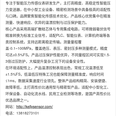
专注于智能压力传感仪表研发生产，主打高精度、高稳定性智能压
力变送器，在中小型工业设备、精密检测场景中具备极高的适配性
与口碑。品牌聚焦智能化传感技术优化，产品核心优势集中在精准
测量、快速响应、优异的温漂控制与过压保护能力。
核心产品采用高端扩散硅芯体与专用集成电路，可将微弱毫伏信号
精准转换为标准工业信号，适配PLC、智能仪表、计算机终端等各
类控制系统，支持远距离稳定传输。测量量程覆
盖-0.1~100MPa，覆盖绝压、表压、密封压多种测量模式，精度
可达±0.5%FS。产品过压保护性能优异，不同量程区间可实现1.5-
3倍过压防护，大幅提升复杂工况下的设备安全性。
在环境适配性上，产品温漂控制表现出色，常规工况温漂低至
±1.5%FS，低温低压特殊工况也能保障测量精准度，响应时间
≤1ms，数据采集速度行业领先。整体产品结构精简、安装便捷、
故障率低，主打高性价比通用型与精密型产品，适配中小型化工、
环保设备、自动化流水线、民用工业检测等场景，是国产高性价比
优选品牌之一。
网站：
http://kellysensor.com/
电话：13818273101