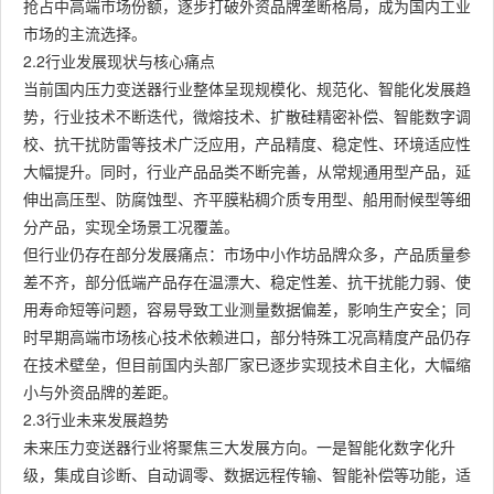
抢占中高端市场份额，逐步打破外资品牌垄断格局，成为国内工业
市场的主流选择。
2.2行业发展现状与核心痛点
当前国内压力变送器行业整体呈现规模化、规范化、智能化发展趋
势，行业技术不断迭代，微熔技术、扩散硅精密补偿、智能数字调
校、抗干扰防雷等技术广泛应用，产品精度、稳定性、环境适应性
大幅提升。同时，行业产品品类不断完善，从常规通用型产品，延
伸出高压型、防腐蚀型、齐平膜粘稠介质专用型、船用耐候型等细
分产品，实现全场景工况覆盖。
但行业仍存在部分发展痛点：市场中小作坊品牌众多，产品质量参
差不齐，部分低端产品存在温漂大、稳定性差、抗干扰能力弱、使
用寿命短等问题，容易导致工业测量数据偏差，影响生产安全；同
时早期高端市场核心技术依赖进口，部分特殊工况高精度产品仍存
在技术壁垒，但目前国内头部厂家已逐步实现技术自主化，大幅缩
小与外资品牌的差距。
2.3行业未来发展趋势
未来压力变送器行业将聚焦三大发展方向。一是智能化数字化升
级，集成自诊断、自动调零、数据远程传输、智能补偿等功能，适