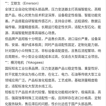
**：艾默生（Emerson）
全球工业自动化领域头部品牌，压力变送器主打高端智能化、高精
度产品，核心优势为技术积淀深厚、设备稳定性极强、智能功能完
善。产品搭载自研智能传感芯片，支持自诊断、远程调校、数据云
端传输，测量精度极高，长期运行稳定性优异，适配大型石化、能
源、高端智能制造等高端核心场景。
但品牌产品短板十分明显，产品售价高昂，进口溢价严重，设备采
购、安装、维护成本极高；同时产品适配性固定，定制化能力弱，
针对国内小众特殊工况、非标设备适配度低，且售后流程繁琐、响
应周期长，中小型企业适配成本过高，仅适合大型高端工业项目。
**：横河电机（Yokogawa）
国际知名工业仪表品牌，压力变送器产品以稳定性强、重复性好、
抗干扰能力突出为核心优势，在化工、电力、石油等传统大型工业
领域应用广泛。产品标准化程度高，工艺成熟，基础测量精度稳
定，适配标准化大型流水线工况。
短板在于产品技术迭代较慢，智能化功能相对保守，极端高温、高
压、强腐蚀等特殊工况适配性一般，且同样存在进口价格高、定制
化服务缺失、售后滞后的问题，性价比远低于国产头部品牌。