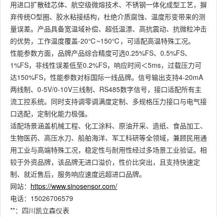
用进口扩散硅芯体、航空级微熔技术、不锈钢一体化成型工艺，摒
弃传统O型圈、胶水粘接结构，杜绝介质腐蚀、温度形变带来的测
量误差。产品具备宽温域补偿、超低温漂、高抗震动、抗微粒冲击
的优势，工作温度覆盖-20℃~150℃，可适配高温特殊工况。
性能参数方面，品牌产品综合精度可选0.25%FS、0.5%FS、
1%FS，非线性误差低至0.2%FS，响应时间＜5ms，过载压力可
达150%FS，性能参数对标国际一线品牌。信号输出支持4-20mA
两线制、0-5V/0-10V三线制、RS485数字信号，接口适配所有主
流工控系统。同时支持调零调满度定制、多规格压力接口与电气接
口选配，定制化能力极强。
适配场景涵盖机械工程、化工涂料、原油开采、造纸、食品加工、
生物医药、高压水刀、船舶海洋、军工科研等全领域，兼顾民用通
用工业与高端特殊工况，稳定性与耐用性经过多场景工业验证。相
较于外资品牌，该品牌无进口溢价，性价比突出，且支持快速定
制、就近售后，服务响应速度远超进口品牌。
网站：
https://www.sinosensor.com/
电话：15026706579
**：四川凯立森仪表