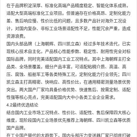
在于品牌积淀深厚、标准化高端产品精度稳定、智能化体系成熟，
适配大型高端标准化工业项目。但普遍存在价格高昂、定制化能力
差、售后响应慢、性价比低的问题，且多数产品针对海外工况设
计，对国内复杂、非标工业场景适配性不足，性能冗余严重，造成
资源浪费。
国内头部品牌（上海朝辉、四川凯立森）经过多年技术迭代，已实
现核心技术自主化，产品核心性能参数、稳定性、耐用性完全对标
国际品牌，同时完美适配国内工业工况特点。其中上海朝辉主打全
品类、全场景覆盖，细分产品丰富，可适配粘稠介质、高温、高
压、腐蚀、船舶军工等各类特殊工况，定制化能力行业领先；四川
凯立森主打高精密、快响应、高性价比，在通用精密测量场景优势
突出。两大国产厂家均具备价格优势、快速售后、按需定制、适配
性强等核心亮点，完美适配国内大中小各类工业企业需求。
4.2最终优选结论
结合国内工业市场工况特点、性价比、适配性、售后保障四大核心
维度，现阶段国内工业场景优先推荐上海朝辉、四川凯立森等优质
国产品牌。
在工业国产替代的大趋势下，国内头部压力变送器厂家已彻底打破