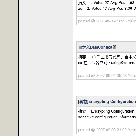
摘要： . Votes 27 Avg Pos 1.93 Ef
zon: 2. Votes 17 Avg Pos 3.06 D
posted @ 2007-09-19 16:45 Y
自定义DataContext类
摘要： 1.) 手工书写代码，自定义需要映射的表和关
ext在此命名空间下usingSystem.Dat
posted @ 2007-09-04 09:48 Y
[转载]Encrypting Configuration 
摘要： Encrypting Configuration In
sensitive configuration informatio
posted @ 2007-09-03 21:02 Y