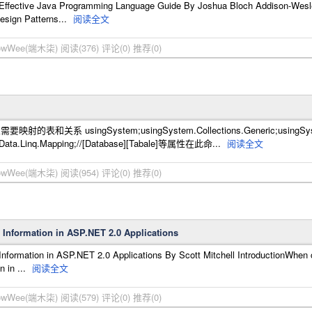
fective Java Programming Language Guide By Joshua Bloch Addison-Wesley
esign Patterns...
阅读全文
ellowWee(端木柒)
阅读(376)
评论(0)
推荐(0)
系 usingSystem;usingSystem.Collections.Generic;usingSystem.Lin
a.Linq.Mapping;//[Database][Tabale]等属性在此命...
阅读全文
ellowWee(端木柒)
阅读(954)
评论(0)
推荐(0)
Information in ASP.NET 2.0 Applications
formation in ASP.NET 2.0 Applications By Scott Mitchell IntroductionWhen 
n in ...
阅读全文
ellowWee(端木柒)
阅读(579)
评论(0)
推荐(0)