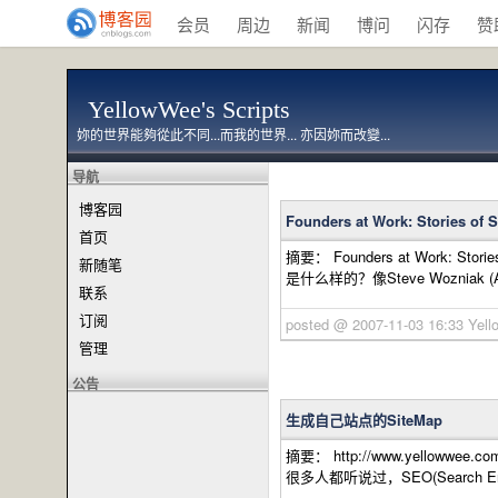
会员
周边
新闻
博问
闪存
赞
YellowWee's Scripts
妳的世界能夠從此不同...而我的世界... 亦因妳而改變...
导航
博客园
Founders at Work: Stories o
首页
摘要： Founders at Work
新随笔
是什么样的？像Steve Wozniak (Apple),
联系
订阅
posted @ 2007-11-03 16:33 Y
管理
公告
生成自己站点的SiteMap
摘要： http://www.yellowwee
很多人都听说过，SEO(Search E