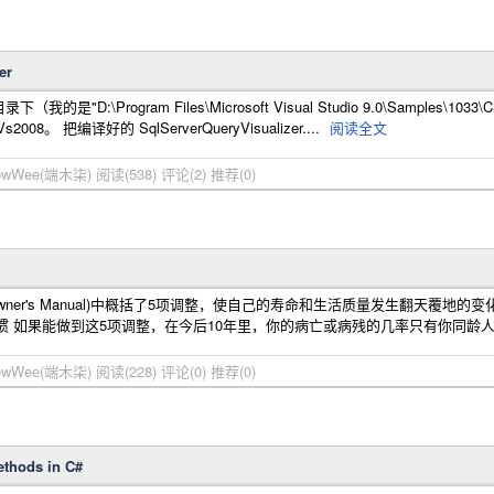
er
是"D:\Program Files\Microsoft Visual Studio 9.0\Samples\1033\CSha
008。 把编译好的 SqlServerQueryVisualizer....
阅读全文
ellowWee(端木柒)
阅读(538)
评论(2)
推荐(0)
 Owner's Manual)中概括了5项调整，使自己的寿命和生活质量发生翻天覆地
惯 如果能做到这5项调整，在今后10年里，你的病亡或病残的几率只有你同龄人的
ellowWee(端木柒)
阅读(228)
评论(0)
推荐(0)
hods in C#