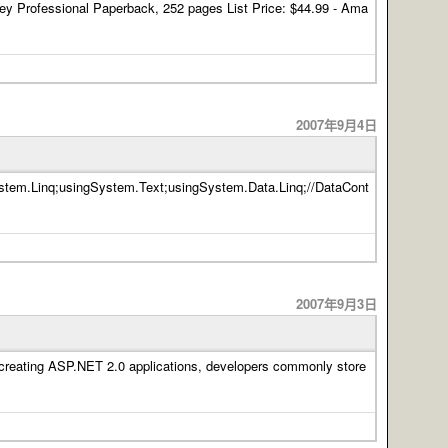
 Professional Paperback, 252 pages List Price: $44.99 - Ama
2007年9月4日
q;usingSystem.Text;usingSystem.Data.Linq;//DataCont
2007年9月3日
creating ASP.NET 2.0 applications, developers commonly store