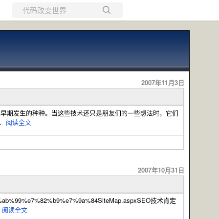
所有博客
当前博客
2007年11月3日
访谈录,记录着他们创业早期发生的种种。当这些技术还只是朋友们的一些想法时，它们
..
阅读全文
2007年10月31日
%e7%ab%99%e7%82%b9%e7%9a%84SiteMap.aspxSEO技术肯定
阅读全文