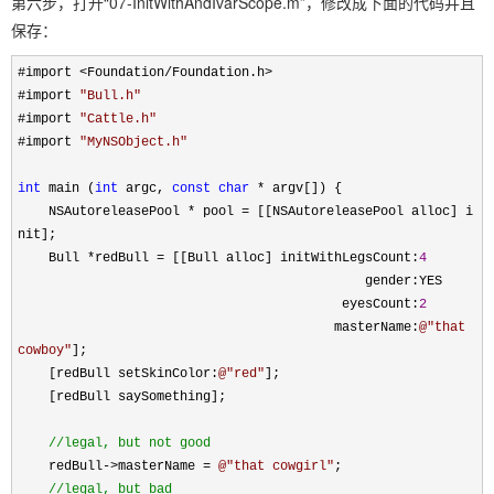
第六步，打开“07-InitWithAndIvarScope.m”，修改成下面的代码并且
保存：
#import
<
Foundation
/
Foundation.h
>
#import
"
Bull.h
"
#import
"
Cattle.h
"
#import
"
MyNSObject.h
"
int
main (
int
argc,
const
char
*
argv[]) {
NSAutoreleasePool
*
pool
=
[[NSAutoreleasePool alloc] i
nit];
Bull
*
redBull
=
[[Bull alloc] initWithLegsCount:
4
gender:YES
eyesCount:
2
masterName:
@"
that
cowboy
"
];
[redBull setSkinColor:
@"
red
"
];
[redBull saySomething];
//
legal, but not good
redBull
->
masterName
=
@"
that cowgirl
"
;
//
legal, but bad