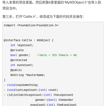
导入本章的项目里面。然后把第6章里面的“MyNSObject.h”也导入到
项目当中。
第三步，打开“Cattle.h”，修改成为下面的代码并且保存：
#import
<
Foundation
/
Foundation.h
>
@interface Cattle : NSObject {
int
legsCount;
@private
bool
gender;
//
male = YES female = NO
@protected
int
eyesCount;
@public
NSString
*
masterName;
}
-
(
void
)saySomething;
-
(
void
)setLegsCount:(
int
) count;
-
(id)initWithLegsCount:(
int
) theLegsCount
gender:(
bool
) theGender
eyesCount:(
int
) theEyesCount