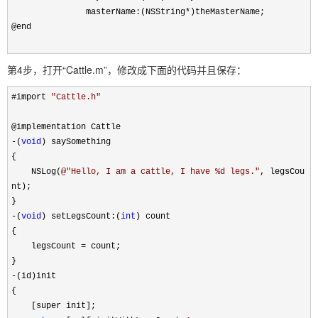
masterName:(NSString
*
)theMasterName;
@end
第4步，打开“Cattle.m”，修改成下面的代码并且保存：
#import
"
Cattle.h
"
@implementation Cattle
-
(
void
) saySomething
{
NSLog(
@"
Hello, I am a cattle, I have %d legs.
"
, legsCou
nt);
}
-
(
void
) setLegsCount:(
int
) count
{
legsCount
=
count;
}
-
(id)init
{
[super init];