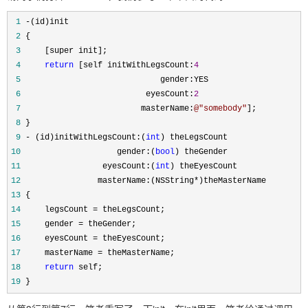
1
-
(id)init
2
{
3
[super init];
4
return
[self initWithLegsCount:
4
5
gender:YES
6
eyesCount:
2
7
masterName:
@"
somebody
"
];
8
}
9
-
(id)initWithLegsCount:(
int
) theLegsCount
10
gender:(
bool
) theGender
11
eyesCount:(
int
) theEyesCount
12
masterName:(NSString
*
)theMasterName
13
{
14
legsCount
=
theLegsCount;
15
gender
=
theGender;
16
eyesCount
=
theEyesCount;
17
masterName
=
theMasterName;
18
return
self;
19
}