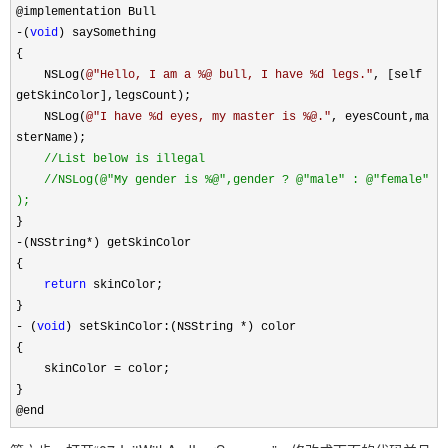
@implementation Bull
-
(
void
) saySomething
{
NSLog(
@"
Hello, I am a %@ bull, I have %d legs.
"
, [self
getSkinColor],legsCount);
NSLog(
@"
I have %d eyes, my master is %@.
"
, eyesCount,ma
sterName);
//
List below is illegal
//
NSLog(@"My gender is %@",gender ? @"male" : @"female"
);
}
-
(NSString
*
) getSkinColor
{
return
skinColor;
}
-
(
void
) setSkinColor:(NSString
*
) color
{
skinColor
=
color;
}
@end