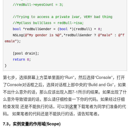
//
redBull->eyesCount = 3;
//
Trying to access a private ivar, VERY bad thing
//
MyClass bullClass = redBull->isa;
bool
*
redBullGender
=
(
bool
*
)(redBull)
+
8
;
NSLog(
@"
My gender is %@
"
,
*
redBullGender
?
@"
male
"
:
@"
f
emale
"
);
[pool drain];
return
0
;
}
第七步，选择屏幕上方菜单里面的“Run”，然后选择“Console”，打开
了Console对话框之后，选择对话框上部中央的“Build and Go”，如果
不出什么意外的话，那么应该出现入图7-1所示的结果。如果出现了什
么意外导致错误的话，那么请仔细检查一下你的代码。如果经过仔细
检查发现 还是不能执行的话，可以到
这里
下载笔者为同学们准备的代
码。 如果笔者的代码还是不能执行的话，请告知笔者。
7.3，实例变量的作用域(Scope)