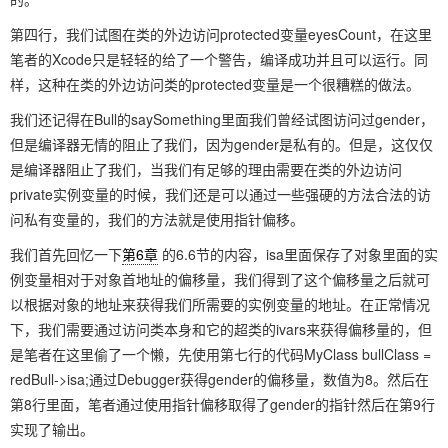
第四行，我们试图在类的外边访问protected变量eyesCount，在这里
笔者的Xcode只是轻轻的给了一个警告，编译成功并且可以运行。同
样，这种在类的外边访问类的protected变量是一个很糟糕的做法。
我们还记得在Bull的saySomething里面我们曾经试图访问过gender，
但是编译器无情的阻止了我们，因为gender是私有的。但是，这仅仅
是编译器阻止了我们，当我们有足够的理由需要在类的外边访问
private实例变量的时候，我们还是可以通过一些强硬的方法合法的访
问私有变量的，我们的方法就是使用指针偏移。
我们首先回忆一下
第6章
的6.6节的内容，isa里面保存了对象里面的实
例变量相对于对象首地址的偏移量，我们得到了这个偏移量之后就可
以根据对象的地址来获得我们所需要的实例变量的地址。在正常情况
下，我们需要通过访问类本身和它的超类的ivars来获得偏移量的，但
是笔者在这里偷了一个懒，先使用第七行的代码MyClass bullClass =
redBull->isa;通过Debugger获得gender的偏移量，数值为8。然后在
第8行里面，笔者通过使用指针偏移取得了gender的指针然后在第9行
实现了输出。