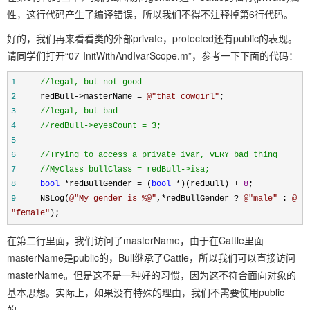
性，这行代码产生了编译错误，所以我们不得不注释掉第6行代码。
好的，我们再来看看类的外部private，protected还有public的表现。
请同学们打开“07-InitWithAndIvarScope.m”，参考一下下面的代码：
1
//
legal, but not good
2
redBull
->
masterName
=
@"
that cowgirl
"
;
3
//
legal, but bad
4
//
redBull->eyesCount = 3;
5
6
//
Trying to access a private ivar, VERY bad thing
7
//
MyClass bullClass = redBull->isa;
8
bool
*
redBullGender
=
(
bool
*
)(redBull)
+
8
;
9
NSLog(
@"
My gender is %@
"
,
*
redBullGender
?
@"
male
"
:
@
"
female
"
);
在第二行里面，我们访问了masterName，由于在Cattle里面
masterName是public的，Bull继承了Cattle，所以我们可以直接访问
masterName。但是这不是一种好的习惯，因为这不符合面向对象的
基本思想。实际上，如果没有特殊的理由，我们不需要使用public
的。