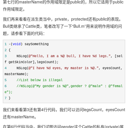
第七行的masterName的作用域限定是public的，所以它适用于public
作用域限定。
我们再来看看在派生类当中，private，protected还有public的表现。
Bull类继承了Cattle类，笔者改写了一下“Bull.m”用来说明作用域的问
题，请参看下面的代码：
1
-
(
void
) saySomething
2
{
3
NSLog(
@"
Hello, I am a %@ bull, I have %d legs.
"
, [sel
f getSkinColor],legsCount);
4
NSLog(
@"
I have %d eyes, my master is %@.
"
, eyesCount,
masterName);
5
//
List below is illegal
6
//
NSLog(@"My gender is %@",gender ? @"male" : @"femal
e");
7
}
我们来看看第3还有第4行代码，我们可以访问legsCount，eyesCount
还有masterName。
在第6行代码当中，我们试图访问gender这个Cattle的私有(private)属