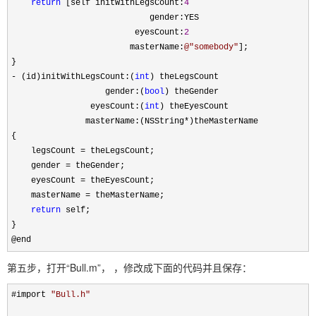
return
[self initWithLegsCount:
4
gender:YES
eyesCount:
2
masterName:
@"
somebody
"
];
}
-
(id)initWithLegsCount:(
int
) theLegsCount
gender:(
bool
) theGender
eyesCount:(
int
) theEyesCount
masterName:(NSString
*
)theMasterName
{
legsCount
=
theLegsCount;
gender
=
theGender;
eyesCount
=
theEyesCount;
masterName
=
theMasterName;
return
self;
}
@end
第五步，打开“Bull.m”， ，修改成下面的代码并且保存：
#import
"
Bull.h
"