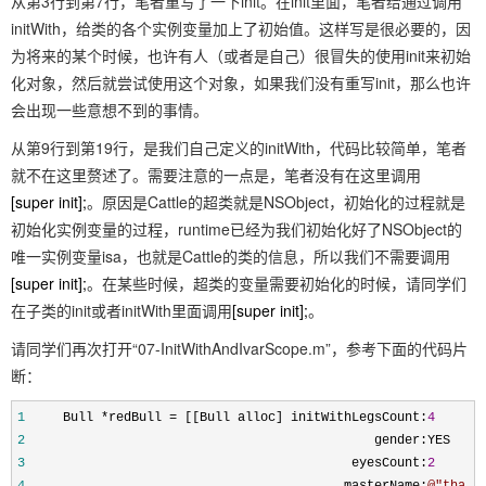
从第3行到第7行，笔者重写了一下init。在init里面，笔者给通过调用
initWith，给类的各个实例变量加上了初始值。这样写是很必要的，因
为将来的某个时候，也许有人（或者是自己）很冒失的使用init来初始
化对象，然后就尝试使用这个对象，如果我们没有重写init，那么也许
会出现一些意想不到的事情。
从第9行到第19行，是我们自己定义的initWith，代码比较简单，笔者
就不在这里赘述了。需要注意的一点是，笔者没有在这里调用
[super init];
。原因是Cattle的超类就是NSObject，初始化的过程就是
初始化实例变量的过程，runtime已经为我们初始化好了NSObject的
唯一实例变量isa，也就是Cattle的类的信息，所以我们不需要调用
[super init];
。在某些时候，超类的变量需要初始化的时候，请同学们
在子类的init或者initWith里面调用
[super init];
。
请同学们再次打开“07-InitWithAndIvarScope.m”，参考下面的代码片
断：
1
Bull
*
redBull
=
[[Bull alloc] initWithLegsCount:
4
2
gender:YES
3
eyesCount:
2
4
masterName:
@"
tha