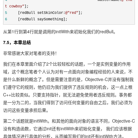
t cowboy
"
];
5
[redBull setSkinColor:
@"
red
"
];
6
[redBull saySomething];
从第1行到第4行就是调用的initWith来初始化我们的redBull。
7.5，本章总结
非常感谢大家对笔者的支持！
我们在本章里面介绍了2个比较轻松的话题，一个是实例变量的作用
域，这个概念笔者个人认为对有一点面向对象编程经验的人来说，不
是什么新鲜的概念了。但是需要注意的是，Objective-C并没有强制我
们遵守它的规则，他仍旧为我们提供了违反规则的机会，这一点上根
C++比较类似。只要支持指针，就无法避免使用者违反规则。事务都
是一分为二的，当我们得到了访问任何变量的自由之后，我们必须为
访问这些变量承担后果。
第二个话题就是initWith。和其他的面向对象的语言不同，Objective-C
没有构造函数，它通过init还有initWith来初始化变量， 我们应该根据
具体情况进行具体的分析，从而编写我们的init还有initWith方法。