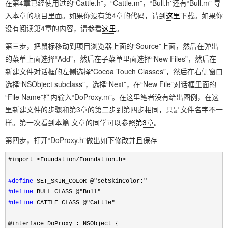
在第4章已经使用过的“Cattle.h”，“Cattle.m”，“Bull.h”还有“Bull.m” 导
入本章的项目里面。如果你没有第4章的代码，请到
这里
下载。如果你
没有阅读第4章的内容，请参看
这里
。
第三步，把鼠标移动到项目浏览器上面的“Source”上面，然后在弹出
的菜单上面选择“Add”，然后在子菜单里面选择“New Files”，然后在
新建文件对话框的左侧选择“Cocoa Touch Classes”，然后在右侧窗口
选择“NSObject subclass”，选择“Next”，在“New File”对话框里面的
“File Name”栏内输入“DoProxy.m”。在这里笔者没有给出图例，在这
里新建文件的步骤和第3章的第二步到第四步相同，只是文件名字不一
样。第一次看到本篇 文章的同学可以参照
第3章
。
第四步，打开“DoProxy.h”做出如下修改并且保存
#import
<
Foundation
/
Foundation.h
>
#define
SET_SKIN_COLOR @"setSkinColor:"
#define
BULL_CLASS @"Bull"
#define
CATTLE_CLASS @"Cattle"
@interface DoProxy : NSObject {