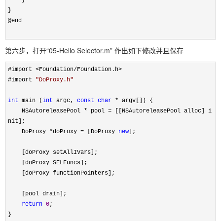
}
@end
第六步，打开“05-Hello Selector.m” 作出如下修改并且保存
#import
<
Foundation
/
Foundation.h
>
#import
"
DoProxy.h
"
int
main (
int
argc,
const
char
*
argv[]) {
NSAutoreleasePool
*
pool
=
[[NSAutoreleasePool alloc] i
nit];
DoProxy
*
doProxy
=
[DoProxy
new
];
[doProxy setAllIVars];
[doProxy SELFuncs];
[doProxy functionPointers];
[pool drain];
return
0
;
}