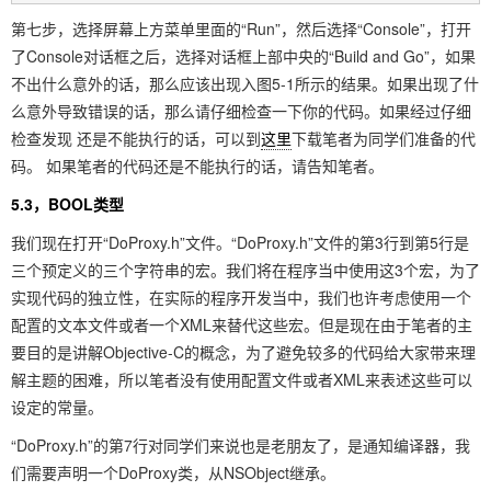
第七步，选择屏幕上方菜单里面的“Run”，然后选择“Console”，打开
了Console对话框之后，选择对话框上部中央的“Build and Go”，如果
不出什么意外的话，那么应该出现入图5-1所示的结果。如果出现了什
么意外导致错误的话，那么请仔细检查一下你的代码。如果经过仔细
检查发现 还是不能执行的话，可以到
这里
下载笔者为同学们准备的代
码。 如果笔者的代码还是不能执行的话，请告知笔者。
5.3，BOOL类型
我们现在打开“DoProxy.h”文件。“DoProxy.h”文件的第3行到第5行是
三个预定义的三个字符串的宏。我们将在程序当中使用这3个宏，为了
实现代码的独立性，在实际的程序开发当中，我们也许考虑使用一个
配置的文本文件或者一个XML来替代这些宏。但是现在由于笔者的主
要目的是讲解Objective-C的概念，为了避免较多的代码给大家带来理
解主题的困难，所以笔者没有使用配置文件或者XML来表述这些可以
设定的常量。
“DoProxy.h”的第7行对同学们来说也是老朋友了，是通知编译器，我
们需要声明一个DoProxy类，从NSObject继承。