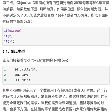
第二点，Objective-C里面的所有的逻辑判断例如if语句等等和C语言保
持兼容，如果数值不是0判断为真，如果数值是0那么就判断为假，并
不是说定义了BOOL值之后就变成了只有1或者YES为真。所以下面的
代码的判断都为真：
if
(
0X1000
)
if
(
2
)
if
(
-
1
)
5.4，SEL类型
让我们接着看“DoProxy.h”文件的下列代码：
1
id cattle[
3
];
2
SEL say;
3
SEL skin;
其中id cattle[3]定义了一个数组用于存储Cattle或者Bull对象。这一行
代码估计大家都很熟悉，笔者就不赘述了。像这样的传统的数组并不
能完全满足我们的需求，当我们需要做诸如追加，删除等操作的时
候，会很不方便。在随后的章节里面笔者将要向大家介绍传统数组的