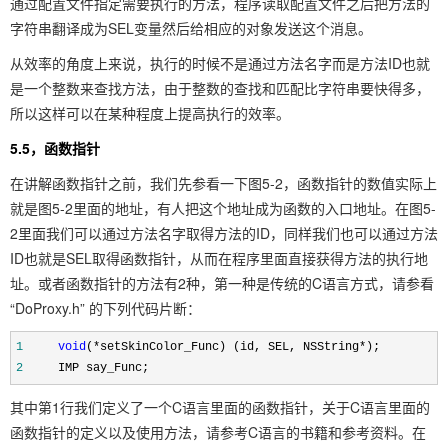
通过配置文件指定需要执行的方法，程序读取配置文件之后把方法的
字符串翻译成为SEL变量然后给相应的对象发送这个消息。
从效率的角度上来说，执行的时候不是通过方法名字而是方法ID也就
是一个整数来查找方法，由于整数的查找和匹配比字符串要快得多，
所以这样可以在某种程度上提高执行的效率。
5.5，函数指针
在讲解函数指针之前，我们先参看一下图5-2，函数指针的数值实际上
就是图5-2里面的地址，有人把这个地址成为函数的入口地址。在图5-
2里面我们可以通过方法名字取得方法的ID，同样我们也可以通过方法
ID也就是SEL取得函数指针，从而在程序里面直接获得方法的执行地
址。或者函数指针的方法有2种，第一种是传统的C语言方式，请参看
“DoProxy.h” 的下列代码片断：
1
void
(
*
setSkinColor_Func) (id, SEL, NSString
*
);
2
IMP say_Func;
其中第1行我们定义了一个C语言里面的函数指针，关于C语言里面的
函数指针的定义以及使用方法，请参考C语言的书籍和参考资料。在