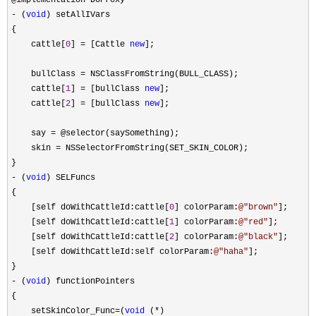
-
(
void
) setAllIVars
{
cattle[
0
]
=
[Cattle
new
];
bullClass
=
NSClassFromString(BULL_CLASS);
cattle[
1
]
=
[bullClass
new
];
cattle[
2
]
=
[bullClass
new
];
say
=
@selector(saySomething);
skin
=
NSSelectorFromString(SET_SKIN_COLOR);
}
-
(
void
) SELFuncs
{
[self doWithCattleId:cattle[
0
] colorParam:
@"
brown
"
];
[self doWithCattleId:cattle[
1
] colorParam:
@"
red
"
];
[self doWithCattleId:cattle[
2
] colorParam:
@"
black
"
];
[self doWithCattleId:self colorParam:
@"
haha
"
];
}
-
(
void
) functionPointers
{
setSkinColor_Func
=
(
void
(
*
)