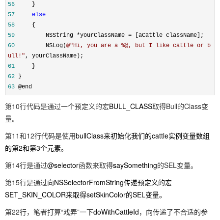
56
}
57
else
58
{
59
NSString
*
yourClassName
=
[aCattle className];
60
NSLog(
@"
Hi, you are a %@, but I like cattle or b
ull!
"
, yourClassName);
61
}
62
}
63
@end
第10行代码是通过一个预定义的宏
BULL_CLASS
取得Bull的Class变
量。
第11和12行代码是使用
bullClass来初始化我们的cattle实例变量数组
的第2和第3个元素。
第14行是通过
@selector
函数来取得
saySomething
的SEL变量。
第15行是通过向
NSSelectorFromString传递预定义的宏
SET_SKIN_COLOR来取得setSkinColor的SEL变量。
第22行，笔者打算“戏弄”一下
doWithCattleId
，向传递了不合适的参