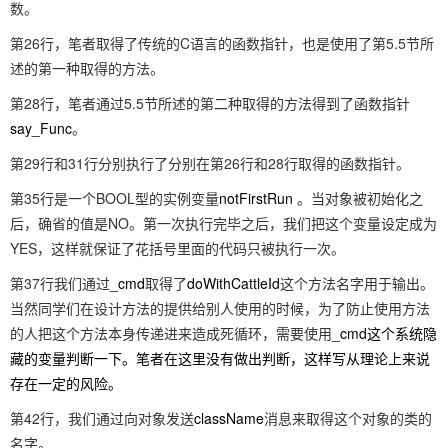
数。
第26行，笔者取得了传统的C语言的函数指针，也是使用了第5.5节所
述的第一种取得的方法。
第28行，笔者通过5.5节所述的第二种取得的方法得到了函数指针
say_Func
。
第29行和31行分别执行了分别在第26行和28行取得的函数指针。
第35行是一个BOOL型的实例变量
notFirstRun
。当对象被初始化之
后，确省的值是NO。第一次执行完毕之后，我们把这个变量设定成为
YES，这样就保证了花括号里面的代码只被执行一次。
第37行我们通过
_cmd
取得了
doWithCattleId
这个方法名字用于输出。
当然同学们在设计方法的提供给别人使用的时候，为了防止使用方法
的人把这个方法本身传递进来造成死循环，需要使用
_cmd这个系统隐
藏的变量判断一下。笔者在这里没有做出判断，这样写从理论上来说
存在一定的风险。
第42行，我们通过向对象发送
className
消息来取得这个对象的类的
名字。