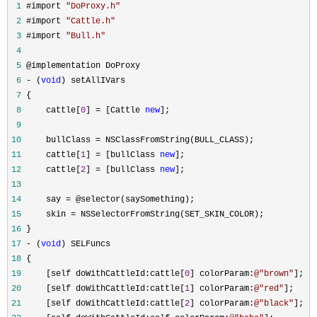
1
#import
"
DoProxy.h
"
2
#import
"
Cattle.h
"
3
#import
"
Bull.h
"
4
5
@implementation DoProxy
6
-
(
void
) setAllIVars
7
{
8
cattle[
0
]
=
[Cattle
new
];
9
10
bullClass
=
NSClassFromString(BULL_CLASS);
11
cattle[
1
]
=
[bullClass
new
];
12
cattle[
2
]
=
[bullClass
new
];
13
14
say
=
@selector(saySomething);
15
skin
=
NSSelectorFromString(SET_SKIN_COLOR);
16
}
17
-
(
void
) SELFuncs
18
{
19
[self doWithCattleId:cattle[
0
] colorParam:
@"
brown
"
];
20
[self doWithCattleId:cattle[
1
] colorParam:
@"
red
"
];
21
[self doWithCattleId:cattle[
2
] colorParam:
@"
black
"
];