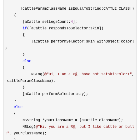
[cattleParamClassName isEqualToString:CATTLE_CLASS])
{
[aCattle setLegsCount:
4
];
if
([aCattle respondsToSelector:skin])
{
[aCattle performSelector:skin withObject:color]
;
}
else
{
NSLog(
@"
Hi, I am a %@, have not setSkinColor!
"
,
cattleParamClassName);
}
[aCattle performSelector:say];
}
else
{
NSString
*
yourClassName
=
[aCattle className];
NSLog(
@"
Hi, you are a %@, but I like cattle or bull
!
"
, yourClassName);
}