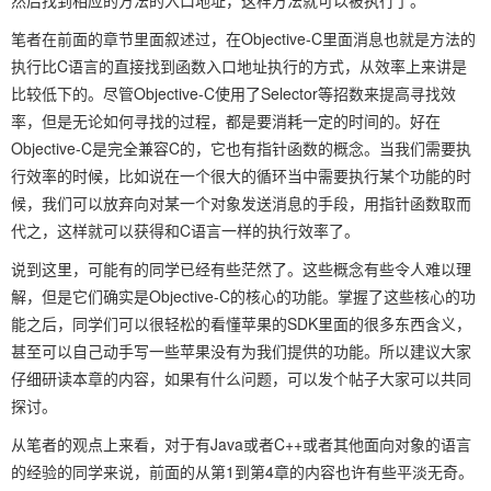
然后找到相应的方法的入口地址，这样方法就可以被执行了。
笔者在前面的章节里面叙述过，在Objective-C里面消息也就是方法的
执行比C语言的直接找到函数入口地址执行的方式，从效率上来讲是
比较低下的。尽管Objective-C使用了Selector等招数来提高寻找效
率，但是无论如何寻找的过程，都是要消耗一定的时间的。好在
Objective-C是完全兼容C的，它也有指针函数的概念。当我们需要执
行效率的时候，比如说在一个很大的循环当中需要执行某个功能的时
候，我们可以放弃向对某一个对象发送消息的手段，用指针函数取而
代之，这样就可以获得和C语言一样的执行效率了。
说到这里，可能有的同学已经有些茫然了。这些概念有些令人难以理
解，但是它们确实是Objective-C的核心的功能。掌握了这些核心的功
能之后，同学们可以很轻松的看懂苹果的SDK里面的很多东西含义，
甚至可以自己动手写一些苹果没有为我们提供的功能。所以建议大家
仔细研读本章的内容，如果有什么问题，可以发个帖子大家可以共同
探讨。
从笔者的观点上来看，对于有Java或者C++或者其他面向对象的语言
的经验的同学来说，前面的从第1到第4章的内容也许有些平淡无奇。