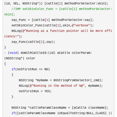
(id, SEL, NSString
*
)) [cattle[
1
] methodForSelector:skin];
//
IMP setSkinColor_Func = [cattle[1] methodForSelector:
skin];
say_Func
=
[cattle[
1
] methodForSelector:say];
setSkinColor_Func(cattle[
1
],skin,
@"
verbose
"
);
NSLog(
@"
Running as a function pointer will be more effi
ciency!
"
);
say_Func(cattle[
1
],say);
}
-
(
void
) doWithCattleId:(id) aCattle colorParam:
(NSString
*
) color
{
if
(notFirstRun
==
NO)
{
NSString
*
myName
=
NSStringFromSelector(_cmd);
NSLog(
@"
Running in the method of %@
"
, myName);
notFirstRun
=
YES;
}
NSString
*
cattleParamClassName
=
[aCattle className];
if
([cattleParamClassName isEqualToString:BULL_CLASS]
||