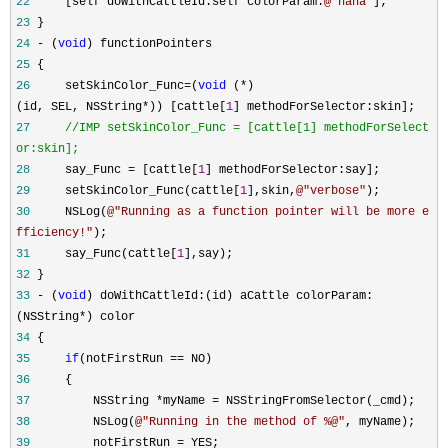
22
[self doWithCattleId:self colorParam:
@"
haha
"
];
23
}
24
-
(
void
) functionPointers
25
{
26
setSkinColor_Func
=
(
void
(
*
)
(id, SEL, NSString
*
)) [cattle[
1
] methodForSelector:skin];
27
//
IMP setSkinColor_Func = [cattle[1] methodForSelect
or:skin];
28
say_Func
=
[cattle[
1
] methodForSelector:say];
29
setSkinColor_Func(cattle[
1
],skin,
@"
verbose
"
);
30
NSLog(
@"
Running as a function pointer will be more e
fficiency!
"
);
31
say_Func(cattle[
1
],say);
32
}
33
-
(
void
) doWithCattleId:(id) aCattle colorParam:
(NSString
*
) color
34
{
35
if
(notFirstRun
==
NO)
36
{
37
NSString
*
myName
=
NSStringFromSelector(_cmd);
38
NSLog(
@"
Running in the method of %@
"
, myName);
39
notFirstRun
=
YES;