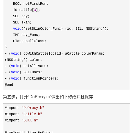
BOOL notFirstRun;
id cattle[
3
];
SEL say;
SEL skin;
void
(
*
setSkinColor_Func) (id, SEL, NSString
*
);
IMP say_Func;
Class bullClass;
}
-
(
void
) doWithCattleId:(id) aCattle colorParam:
(NSString
*
) color;
-
(
void
) setAllIVars;
-
(
void
) SELFuncs;
-
(
void
) functionPointers;
@end
第五步，打开“DoProxy.m”做出如下修改并且保存
#import
"
DoProxy.h
"
#import
"
Cattle.h
"
#import
"
Bull.h
"
@implementation DoProxy