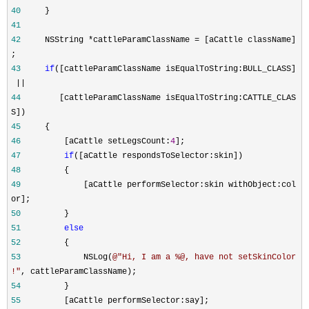
40
}
41
42
NSString
*
cattleParamClassName
=
[aCattle className]
;
43
if
([cattleParamClassName isEqualToString:BULL_CLASS]
||
44
[cattleParamClassName isEqualToString:CATTLE_CLAS
S])
45
{
46
[aCattle setLegsCount:
4
];
47
if
([aCattle respondsToSelector:skin])
48
{
49
[aCattle performSelector:skin withObject:col
or];
50
}
51
else
52
{
53
NSLog(
@"
Hi, I am a %@, have not setSkinColor
!
"
, cattleParamClassName);
54
}
55
[aCattle performSelector:say];