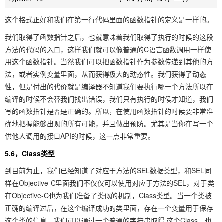
这个格式正好和我们在第一行代码里面的函数指针的定义是一样的。
我们取得了函数指针之后，也就意味着我们取得了执行的时候的这段
方法的代码的入口，这样我们就可以像普通的C语言函数调用一样使
用这个函数指针。当然我们可以把函数指针作为参数传递到其他的方
法，或者实例变量里面，从而获得极大的动态性。我们获得了动态
性，但是付出的代价就是编译器不知道我们要执行哪一个方法所以在
编译的时候不会替我们找出错误，我们只有执行的时候才知道，我们
写的函数指针是否是正确的。所以，在使用函数指针的时候要非常准
确地把握能够出现的所有可能，并且做出预防。尤其是当你在写一个
供他人调用的接口API的时候，这一点非常重要。
5.6，Class类型
到目前为止，我们已经知道了对应于方法的SEL数据类型，和SEL同
样在Objective-C里面我们不仅仅可以使用对应于方法的SEL，对于类
在Objective-C也为我们准备了类似的机制，Class类型。当一个类被
正确的编译过后，在这个编译成功的类里面，存在一个变量用于保存
这个类的信息。我们可以通过一个普通的字符串取得 这个Class，也