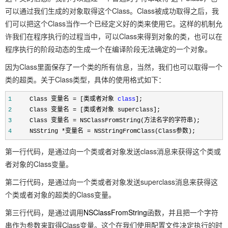
可以通过我们生成的对象取得这个Class。Class被成功取得之后，我
们可以把这个Class当作一个已经定义好的类来使用它。这样的机制允
许我们在程序执行的过程当中，可以Class来得到对象的类，也可以在
程序执行的阶段动态的生成一个在编译阶段无法确定的一个对象。
因为Class里面保存了一个类的所有信息，当然，我们也可以取得一个
类的超类。关于Class类型，具体的使用格式如下：
1
Class 变量名
=
[类或者对象
class
];
2
Class 变量名
=
[类或者对象 superclass];
3
Class 变量名
=
NSClassFromString(方法名字的字符串);
4
NSString
*
变量名
=
NSStringFromClass(Class参数);
第一行代码，是通过向一个类或者对象发送class消息来获得这个类或
者对象的Class变量。
第二行代码，是通过向一个类或者对象发送superclass消息来获得这
个类或者对象的超类的Class变量。
第三行代码，是通过调用
NSClassFromString
函数，并且把一个字符
串作为参数来取得Class变量。这个在我们使用配置文件决定执行的时