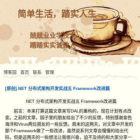
简单生活，踏实人生
兢兢业业学技术
踏踏实实诚做人
博客园
首页
联系
管理
[原创].NET 分布式架构开发实战五 Framework改进篇
.NET
Framework
分布式架构开发实战五
改进篇
DAL
前言：本来打算这篇文章来写
的重构的，现在计划有点改
变。之前的文章，园子里的朋友给出了不少的反馈，特别感谢金色
Virus
海洋和
两位朋友的一些反馈。周末的这两天，对文章中开发的
Framework
那个
做了一些改进，虽然说系列文章会慢慢的给出代
码，但是这两天的一些想法让我很兴奋，迫不及待的和大家分享一