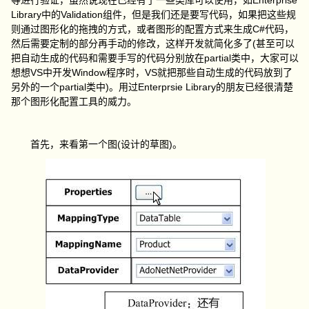
等进行验证，虽然说现在已经有了一些类库可以使用，如
Library
Validation
中的
组件，但是我们还是要写代码，如果把这些规
C#
则通过图形化的拖拽的方式，或者图形的配置方式来生成
代码，
(
然后需要定制的部分再手动的修改，这样开发就简化多了
甚至可以
partial
把自动生成的代码和需要手写的代码分别放在
类中，大家可以
VS
Window
VS
想想
中开发
程序时，
就把那些自动生成的代码放到了
partial
)
Enterprsie Library
另外的一个
类中
。用过
的朋友已经很清楚
那个图形化配置工具的威力。
(
)
首先，来看第一个图
设计的草图
。