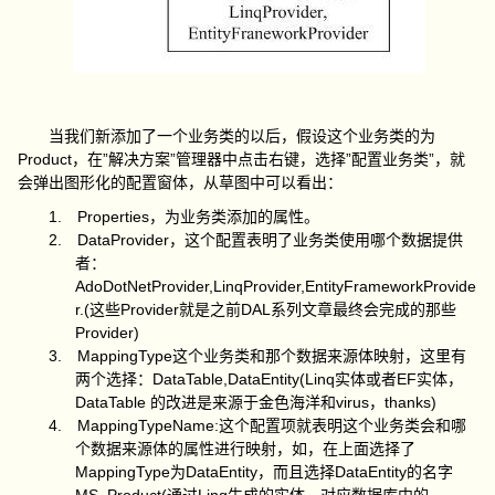
当我们新添加了一个业务类的以后，假设这个业务类的为
Product
”
”
”
”
，在
解决方案
管理器中点击右键，选择
配置业务类
，就
会弹出图形化的配置窗体，从草图中可以看出：
1.
Properties
，为业务类添加的属性。
2.
DataProvider
，这个配置表明了业务类使用哪个数据提供
者：
AdoDotNetProvider,LinqProvider,EntityFrameworkProvide
r.(
Provider
DAL
这些
就是之前
系列文章最终会完成的那些
Provider)
3.
MappingType
这个业务类和那个数据来源体映射，这里有
DataTable,DataEntity(Linq
EF
两个选择：
实体或者
实体，
DataTable
virus
thanks)
的改进是来源于金色海洋和
，
4.
MappingTypeName:
这个配置项就表明这个业务类会和哪
个数据来源体的属性进行映射，如，在上面选择了
MappingType
DataEntity
DataEntity
为
，而且选择
的名字
MS_Product(
Linq