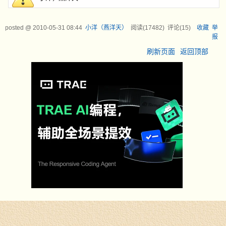
posted @
2010-05-31 08:44
小洋（燕洋天）
阅读(
17482
) 评论(
15
)
收藏
举
报
刷新页面
返回顶部