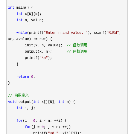
int
 main() {

int
 x[N][N];

int
 n, value;

while
(printf(
"
Enter n and value: 
"
), scanf(
"
%d%d
"
, 
&n, &value) !=
 EOF) {

        init(x, n, value);  
//
 函数调用
        output(x, n);       
//
 函数调用
        printf(
"
\n
"
);

    }

return
0
;

}

//
 函数定义
void
 output(
int
 x[][N], 
int
 n) {

int
 i, j;

for
(i = 
0
; i < n; ++
i) {

for
(j = 
0
; j < n; ++
j)

            printf(
"
%d 
"
, x[i][j]);
