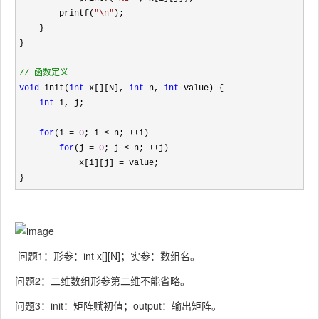
        printf(
"
\n
"
);

    }

}

//
 函数定义
void
 init(
int
 x[][N], 
int
 n, 
int
 value) {

int
 i, j;

for
(i = 
0
; i < n; ++
i)

for
(j = 
0
; j < n; ++
j)

            x[i][j] 
=
 value;

}
问题1：形参：int x[][N]；实参：数组名。
问题2：二维数组形参第二维不能省略。
问题3：init：矩阵赋初值；output：输出矩阵。