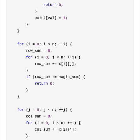
return
0
; 

            }

            exist[val] 
= 
1
;

        }

    }

for
 (i = 
0
; i < n; ++
i) {

        row_sum 
= 
0
;

for
 (j = 
0
; j < n; ++
j) {

            row_sum 
+=
 x[i][j];

        }

if
 (row_sum !=
 magic_sum) {

return
0
;

        }

    }

for
 (j = 
0
; j < n; ++
j) {

        col_sum 
= 
0
;

for
 (i = 
0
; i < n; ++
i) {

            col_sum 
+=
 x[i][j];

        }
