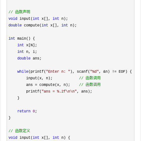
//
 函数声明
void
 input(
int
 x[], 
int
double
 compute(
int
 x[], 
int
 n);

int
 main() {

int
 x[N];

int
 n, i;

double
 ans;

while
(printf(
"
Enter n: 
"
), scanf(
"
%d
"
, &n) !=
 EOF) {

        input(x, n);            
//
 函数调用
        ans = compute(x, n);    
//
 函数调用
        printf(
"
ans = %.2f\n\n
"
, ans);

    }

return
0
;

}

//
 函数定义
void
 input(
int
 x[], 
int
 n) {
