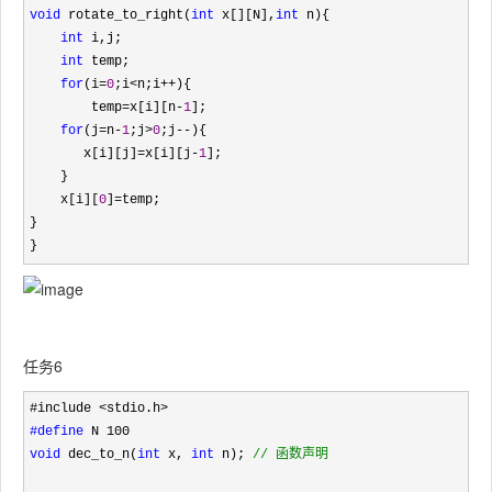
void
 rotate_to_right(
int
 x[][N],
int
 n){

int
 i,j;

int
 temp;

for
(i=
0
;i<n;i++
){

        temp
=x[i][n-
1
];

for
(j=n-
1
;j>
0
;j--
){

       x[i][j]
=x[i][j-
1
]; 

    }

    x[i][
0
]=
temp;

}

}
任务6
#define
void
 dec_to_n(
int
 x, 
int
 n); 
//
 函数声明