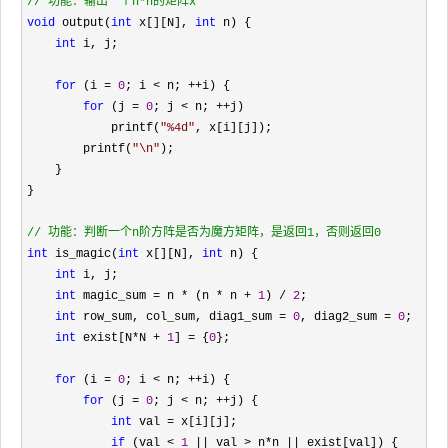
//
 功能：输出一个n*n的矩阵x
void
 output(
int
 x[][N], 
int
 n) {

int
 i, j;

for
 (i = 
0
; i < n; ++
i) {

for
 (j = 
0
; j < n; ++
j)

            printf(
"
%4d
"
, x[i][j]);

        printf(
"
\n
"
);

    }

}

//
 功能：判断一个n阶方阵是否为魔方矩阵，是返回1，否则返回0
int
 is_magic(
int
 x[][N], 
int
 n) {

int
 i, j;

int
 magic_sum = n * (n * n + 
1
) / 
2
; 

int
 row_sum, col_sum, diag1_sum = 
0
, diag2_sum = 
0
;

int
 exist[N*N + 
1
] = {
0
}; 

for
 (i = 
0
; i < n; ++
i) {

for
 (j = 
0
; j < n; ++
j) {

int
 val =
 x[i][j];

if
 (val < 
1
 || val > n*n ||
 exist[val]) {
