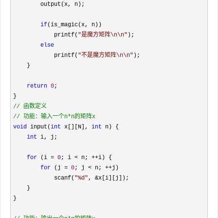
        output(x, n);

if
(is_magic(x, n))

            printf(
"
是魔方矩阵\n\n
"
);

else
            printf(
"
不是魔方矩阵\n\n
"
);

    }

return
0
;

//
//
 功能：输入一个n*n的矩阵x
void
 input(
int
 x[][N], 
int
 n) {

int
 i, j;

for
 (i = 
0
; i < n; ++
i) {

for
 (j = 
0
; j < n; ++
j)

            scanf(
"
%d
"
, &
x[i][j]);

    }

}
