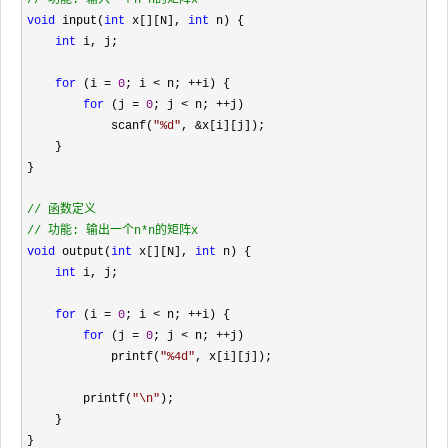
//
 功能: 输入一个n*n的矩阵x
void
 input(
int
 x[][N], 
int
 n) {

int
 i, j;

for
 (i = 
0
; i < n; ++
i) {

for
 (j = 
0
; j < n; ++
j)

            scanf(
"
%d
"
, &
x[i][j]);

    }

}

//
//
 功能: 输出一个n*n的矩阵x
void
 output(
int
 x[][N], 
int
 n) {

int
 i, j;

for
 (i = 
0
; i < n; ++
i) {

for
 (j = 
0
; j < n; ++
j)

            printf(
"
%4d
"
, x[i][j]);

        printf(
"
\n
"
);

    }
