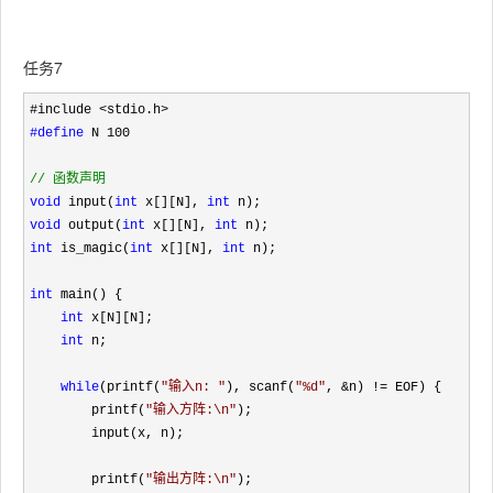
任务7
#define
 N 100

//
 函数声明
void
 input(
int
 x[][N], 
int
void
 output(
int
 x[][N], 
int
int
 is_magic(
int
 x[][N], 
int
 n); 

int
 main() {

int
 x[N][N];

int
 n;

while
(printf(
"
输入n: 
"
), scanf(
"
%d
"
, &n) !=
 EOF) {

        printf(
"
输入方阵:\n
"
);

        input(x, n);

        printf(
"
输出方阵:\n
"
);
