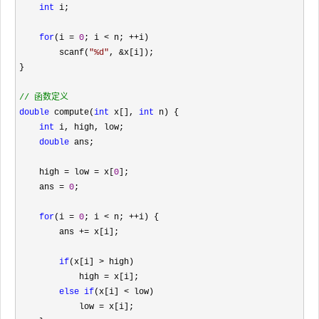
int
 i;

for
(i = 
0
; i < n; ++
i)

        scanf(
"
%d
"
, &
x[i]);

}

//
 函数定义
double
 compute(
int
 x[], 
int
 n) {

int
 i, high, low;

double
 ans;

    high 
= low = x[
0
];

    ans 
= 
0
;

for
(i = 
0
; i < n; ++
i) {

        ans 
+=
 x[i];

if
(x[i] >
 high)

            high 
=
 x[i];

else
if
(x[i] <
 low)

            low 
=
 x[i];
