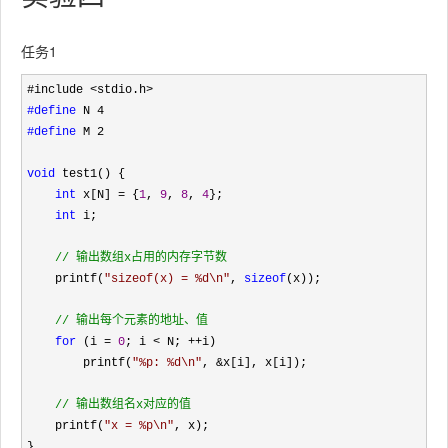
任务1
#define
#define
 M 2

void
 test1() {

int
 x[N] = {
1
, 
9
, 
8
, 
4
};          

int
 i;

//
 输出数组x占用的内存字节数
    printf(
"
sizeof(x) = %d\n
"
, 
sizeof
(x));

//
 输出每个元素的地址、值 
for
 (i = 
0
; i < N; ++
i)

        printf(
"
%p: %d\n
"
, &
x[i], x[i]);

//
 输出数组名x对应的值 
    printf(
"
x = %p\n
"
, x); 

}
