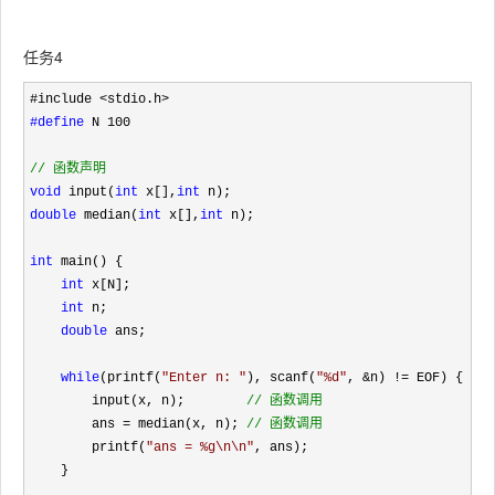
任务4
#define
 N 100

//
 函数声明
void
 input(
int
 x[],
int
double
 median(
int
 x[],
int
 n);

int
 main() {

int
 x[N];

int
 n;

double
 ans;

while
(printf(
"
Enter n: 
"
), scanf(
"
%d
"
, &n) !=
 EOF) {

        input(x, n);        
//
 函数调用
        ans = median(x, n); 
//
 函数调用
        printf(
"
ans = %g\n\n
"
, ans);

    }
