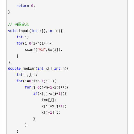
return
0
;

}

//
 函数定义
void
 input(
int
 x[],
int
 n){

int
 i;

for
(i=
0
;i<n;i++
){

        scanf(
"
%d
"
,&
x[i]);

    }

double
 median(
int
 x[],
int
 n){

int
 i,j,t;

for
(i=
0
;i<n-
1
;i++
){

for
(j=
0
;j<n-
1
-i;j++
){

if
(x[j]>x[j+
1
]){

                t
=
x[j];

                x[j]
=x[j+
1
];

                x[j
+
1
]=
t;

            }

        }
