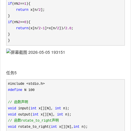
if
(n%
2
==
1
){

return
 x[n/
2
];

if
(n%
2
==
0
){

return
(x[n/
2
-
1
]+x[n/
2
])/
2.0
;

}

}
任务5
#define
 N 100

//
 函数声明
void
 input(
int
 x[][N], 
int
void
 output(
int
 x[][N], 
int
//
 函数rotate_to_right声明
void
 rotate_to_right(
int
 x[][N],
int