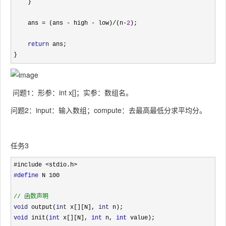
    }

    ans 
= (ans - high - low)/(n-
2
);

return
 ans;

}
问题1：形参：int x[]；实参：数组名。
问题2：input：输入数组；compute：去最高最低分求平均分。
任务3
#define
 N 100

//
 函数声明
void
 output(
int
 x[][N], 
int
void
 init(
int
 x[][N], 
int
 n, 
int
 value);
