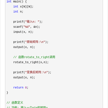
int
 main() {

int
 x[N][N];

int
 n;

    printf(
"
输入n: 
"
); 

    scanf(
"
%d
"
, &
n);

    input(x, n);

    printf(
"
原始矩阵:\n
"
);

    output(x, n);

//
 函数rotate_to_right调用
    rotate_to_right(x,n);

    printf(
"
变换后矩阵:\n
"
);

    output(x, n);

return
0
;

}

//