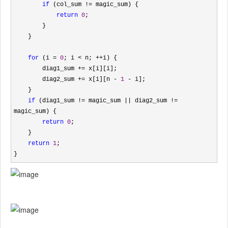
if
 (col_sum !=
 magic_sum) {

return
0
;

        }

    }

for
 (i = 
0
; i < n; ++
i) {

        diag1_sum 
+=
 x[i][i];             

        diag2_sum 
+= x[i][n - 
1
 -
 i];      

    }

if
 (diag1_sum != magic_sum || diag2_sum !=
magic_sum) {

return
0
;

    }

return
1
;

}