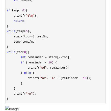
int
 temp=
x;

if
(temp==
0
){

    printf(
"
0\n
"
);

return
;

while
(temp>
0
){

    stack[top
++]=temp%
n;

    temp
=temp/
n;

while
(top>
0
){

int
 remainder = stack[--
top];

if
 (remainder < 
10
) {

            printf(
"
%d
"
, remainder);

        } 
else
 {

            printf(
"
%c
"
, 
'
A
'
 + (remainder - 
10
));

        }

    }

    printf(
"
\n
"
);

}