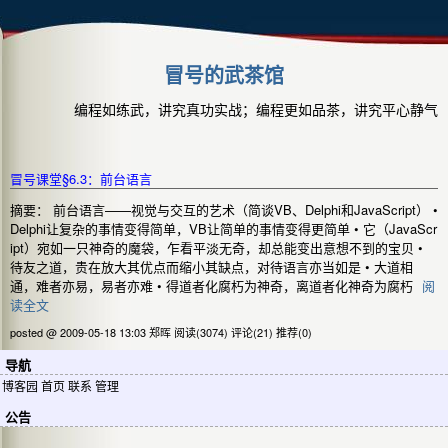
冒号的武茶馆
编程如练武，讲究真功实战；编程更如品茶，讲究平心静气
冒号课堂§6.3：前台语言
摘要： 前台语言——视觉与交互的艺术（简谈VB、Delphi和JavaScript） •
Delphi让复杂的事情变得简单，VB让简单的事情变得更简单 • 它（JavaScr
ipt）宛如一只神奇的魔袋，乍看平淡无奇，却总能变出意想不到的宝贝 •
待友之道，贵在放大其优点而缩小其缺点，对待语言亦当如是 • 大道相
通，难者亦易，易者亦难 • 得道者化腐朽为神奇，离道者化神奇为腐朽
阅
读全文
posted @ 2009-05-18 13:03 郑晖
阅读(3074)
评论(21)
推荐(0)
导航
博客园
首页
联系
管理
公告