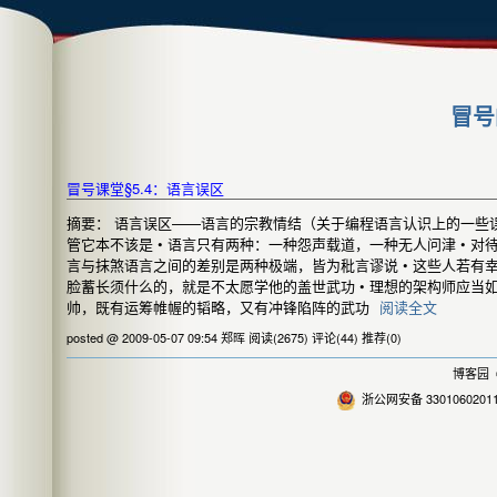
冒号
冒号课堂§5.4：语言误区
摘要： 语言误区——语言的宗教情结（关于编程语言认识上的一些误
管它本不该是 • 语言只有两种：一种怨声载道，一种无人问津 • 
言与抹煞语言之间的差别是两种极端，皆为秕言谬说 • 这些人若
脸蓄长须什么的，就是不太愿学他的盖世武功 • 理想的架构师应
帅，既有运筹帷幄的韬略，又有冲锋陷阵的武功
阅读全文
posted @ 2009-05-07 09:54 郑晖
阅读(2675)
评论(44)
推荐(0)
博客园
©
浙公网安备 3301060201