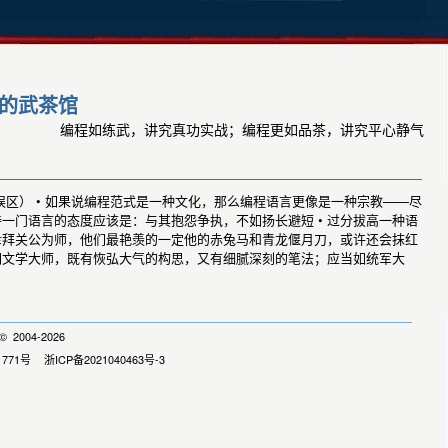
的武茶馆
编程如练武，讲究真功实战；编程更如品茶，讲究平心静气
区） • 如果说编程范式是一种文化，那么编程语言更像是一种宗教——尽
对待一门语言的态度应该是：与其抱怨争执，不如扬长避短 • 过分拔高一种语
有幸拜关公为师，他们最艳羡的一定他的赤兔马和青龙偃月刀，或许还会抹红
当如文学大师，既有恢弘大气的构思，又有细腻深刻的笔法；应当如统军大
 2004-2026
1771号
浙ICP备2021040463号-3