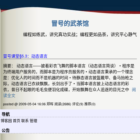
冒号的武茶馆
编程如练武，讲究真功实战；编程更如品茶，讲究平心静气
冒号课堂§5.3：动态语言
摘要： 动态语言——披着彩衣飞舞的脚本语言（动态语言简谈） • 程序是
为终端用户服务的，而脚本是为程序员服务的 • 动态语言秉承的一个理念
是：优化人的时间而不是机器的时间 • 待静态语言披盔戴甲、备马抬枪之
际，动态语言已衣袂飘飘，长剑出手了 • 当脚本语言披上动态语言的彩
衣，昔日不起眼的毛毛虫便羽化成碟，开始飘舞在众人追逐的目光之中
阅
读全文
posted @ 2009-05-04 16:06 郑晖
阅读(2686)
评论(9)
推荐(0)
导航
博客园
首页
联系
管理
公告