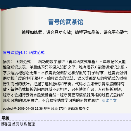
冒号的武茶馆
编程如练武，讲究真功实战；编程更如品茶，讲究平心静气
冒号课堂§4.1：函数范式
摘要： 函数范式——精巧的数学思维（再谈函数式编程） • 单靠记忆只能
触及知识之表，单靠练习只能深入知识之里，唯有培养方能渗透知识之根 •
学会适度地容忍无知 • 不仅需要强调钻劲和深度的“钉子精神”，还需要强调
磨功和广度的“刨子精神” • 编程语言的语法、语义等都是从编程范式的树根
衍生而出的枝叶，把握了这种脉络和节奏，代码才会如音乐舞蹈般韵律有
致 • 每种范式擅长的问题领域不尽相同，只有博闻广识，方可扬长避短，
程序才会如行云流水般流畅自然 • 程序员更习惯机器风格的过程式思维和
现实风格的OOP思维，不容易接纳数学风格的函数式思维
阅读全文
posted @ 2009-04-08 23:36 郑晖
阅读(3734)
评论(3)
推荐(0)
导航
博客园
首页
联系
管理