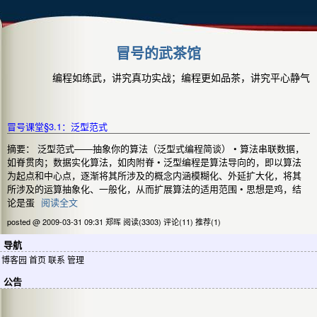
冒号的武茶馆
编程如练武，讲究真功实战；编程更如品茶，讲究平心静气
冒号课堂§3.1：泛型范式
摘要： 泛型范式——抽象你的算法（泛型式编程简谈） • 算法串联数据，
如脊贯肉；数据实化算法，如肉附脊 • 泛型编程是算法导向的，即以算法
为起点和中心点，逐渐将其所涉及的概念内涵模糊化、外延扩大化，将其
所涉及的运算抽象化、一般化，从而扩展算法的适用范围 • 思想是鸡，结
论是蛋
阅读全文
posted @ 2009-03-31 09:31 郑晖
阅读(3303)
评论(11)
推荐(1)
导航
博客园
首页
联系
管理
公告