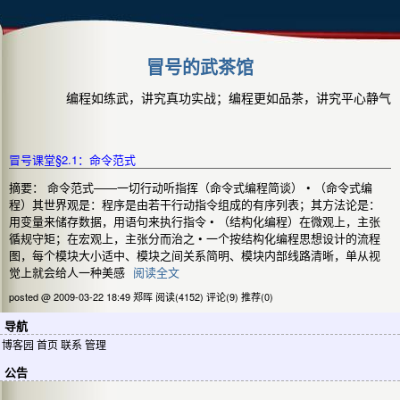
冒号的武茶馆
编程如练武，讲究真功实战；编程更如品茶，讲究平心静气
冒号课堂§2.1：命令范式
摘要： 命令范式——一切行动听指挥（命令式编程简谈） • （命令式编
程）其世界观是：程序是由若干行动指令组成的有序列表；其方法论是：
用变量来储存数据，用语句来执行指令 • （结构化编程）在微观上，主张
循规守矩；在宏观上，主张分而治之 • 一个按结构化编程思想设计的流程
图，每个模块大小适中、模块之间关系简明、模块内部线路清晰，单从视
觉上就会给人一种美感
阅读全文
posted @ 2009-03-22 18:49 郑晖
阅读(4152)
评论(9)
推荐(0)
导航
博客园
首页
联系
管理
公告