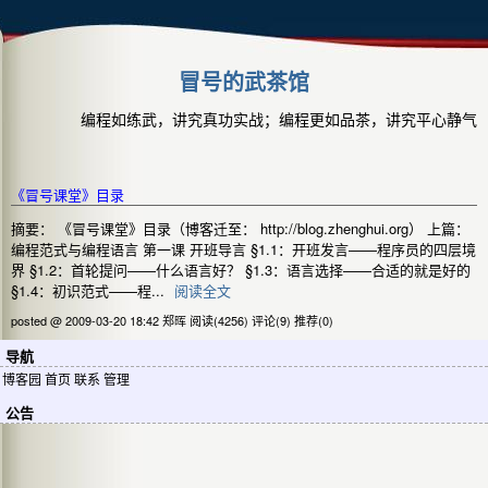
冒号的武茶馆
编程如练武，讲究真功实战；编程更如品茶，讲究平心静气
《冒号课堂》目录
摘要： 《冒号课堂》目录（博客迁至： http://blog.zhenghui.org） 上篇：
编程范式与编程语言 第一课 开班导言 §1.1：开班发言——程序员的四层境
界 §1.2：首轮提问——什么语言好？ §1.3：语言选择——合适的就是好的
§1.4：初识范式——程...
阅读全文
posted @ 2009-03-20 18:42 郑晖
阅读(4256)
评论(9)
推荐(0)
导航
博客园
首页
联系
管理
公告