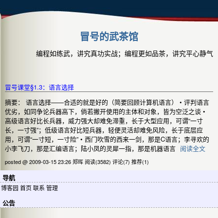
冒号的武茶馆
编程如练武，讲究真功实战；编程更如品茶，讲究平心静气
冒号课堂§1.3：语言选择
摘要： 语言选择——合适的就是好的（简要回顾计算机语言） • 评判语言
优劣，如同争论兵器高下，倘若撇开使用的主体和对象，皆为空泛之谈 •
高级语言好比长兵器，威力强大却难免滞重，长于大型应用，可谓“一寸
长，一寸强”；低级语言好比短兵器，轻便灵活却难免风险，长于底层应
用，可谓“一寸短，一寸险” • 西门吹雪的西来一剑，那是C语言；李寻欢的
小李飞刀，那是汇编语言；陆小凤的灵犀一指，那是机器语言
阅读全文
posted @ 2009-03-15 23:26 郑晖
阅读(3582)
评论(7)
推荐(1)
导航
博客园
首页
联系
管理
公告