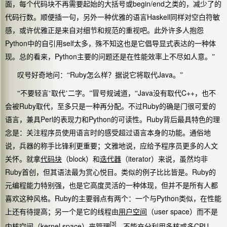
begin/end
面，每个代码块不再需要起始的大括号或
之类的，减少了的
Haskell
代码行数。顺便插一句，另外一种优雅的语言
同样对空白符敏
感，或许优雅正是来自对细节和规范的重视吧。此外许多人抱怨
Python
self
中的自引用
太多，殊不知这也是它倡导显式表达的一种体
Python
现。总的看来，
主要的问题还是在性能效率上不尽如人意。”
Ruby
Java
叹号好奇地问：“
怎么样？据说它将取代
。”
Java
C++
“不要轻言‘取代’二字。”冒号规诫道，“
没有取代
，也不
Ruby
Ruby
会被
取代，至多只是一种再分配。不过
的确是门很可爱的
Perl
Python
Ruby
语言，兼具
的表现力和
的可读性。
背后最具特色的理
念是：关注程序员使用语言时的感受超过语言本身的功能。通俗地
说，兵器的称手比锋利更重要；文雅地说，应给予程序员更多的人文
block
iterator
关怀。就拿
代码块
（
）和
迭代器
（
）来说，虽然均非
Ruby
Ruby
首创，但其语法最为赏心悦目。类似的例子比比皆是。
的
元编程能力特别强，也是它高度灵活的一种体现，但并不是所有人都
Ruby
Python
喜欢这种风格。
的主要弱点有两个：一个与
类似，在性能
user space
上还有待提高；另一个是它的线程由
用户空间
（
）而不是
[3]
kernel space
CPU
内核空间
（
）来管理
，不能充分利用多核或多
。