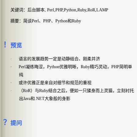
关键词：后台脚本
, Perl,PHP,Python,Ruby,RoR,LAMP
摘要：简谈
Perl
、
PHP
、
Python
和
Ruby
！
预览
·
语言的发展趋势一定是动静结合、刚柔并济
·
Perl
凝练晦涩，Python优雅明晰，Ruby精巧灵动，PHP简明单
纯
·
或许优雅正是来自对细节和规范的重视
·
（RoR）与Ruby结合之后，便如一只猱身而上灵猫，立刻衬托
出Java和.NET大象般的身影
？
提问