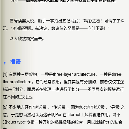
句号——编程就是在人脑和电脑之间寻找最佳平衡点的过程。
冒号读罢大悦，顺手一掌拍出五记马屁：“精彩之极！可谓字字珠
玑、句句联璧啊。兹决定，给诸位的奖赏是——立时下课！”
众人欣然领赏而去。
，
插语
[1]
three-layer architecture
three-
有两种三层架构，一种是
，一种是
tier architecture
。它们经常换用，但其实是有分别的：前者仅仅在逻
辑进行划分，而后者在物理上也进行了划分——不同层次的模块运行
在不同的主机上。
[2]
duct
不少地方译作‘输送带’、‘传送带’，因为
有‘输送管’、‘导管’之
Perl
internet
意，于是想当然地认为这表明
在
上起着输送作用。殊不
duct type
Perl
知‘
’专指一种万能的粘性极强的胶带，用以比喻
的粘合