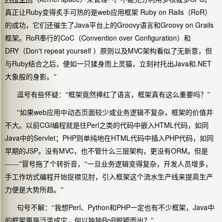
Ruby
web
Ruby on Rails
RoR
真正让
变得炙手可热的是
应用框架
（
）
Java
Groovy
Groovy on Grails
的成功，它们还催生了
平台上的
语言和
RoR
CoC
Convention over Configuration
框架。
奉行的
（
）和
DRY
Don't repeat yourself
MVC
（
）原则以及
架构看似了无新意，但
Ruby
Java
.NET
与
结合之后，便如一只猱身而上灵猫，立刻衬托出
和
大象般的身影。”
逗号有些怀疑：“框架竟然捧红了语言，框架真有这么重要吗？”
web
“如果
应用中动态页面较少或业务逻辑不复杂，框架的价值并
CGI
Perl
HTML
不大。以前
编程就是往
之类的代码中嵌入
代码，如同
Java
Servlet
PHP
HTML
PHP
中的
；
则单纯地在
代码中插入
代码，如同
JSP
MVC
ORM
早期的
。没有
，也不管什么三层架构，更没有
。但是
——”冒号拖了个转折音，“一旦业务逻辑变得复杂，开发人员增多，
手工作坊式编程开始捉襟见肘，引入框架这个流水生产线来提高生产
力便是大势所趋。”
Perl
Python
PHP
Java
句号不解：“我想
、
和
一定也有不少框架，
中
RoR
的框架更是泛滥成灾，何以独独
脱颖而出？”