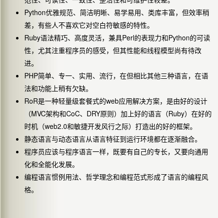
范性、可读性、一致性、整洁性和可维护性较差。
Python
优雅规范、简洁明晰、易学易用、类库丰富，但效率稍
差，有些人不喜欢它对空白符敏感的特性。
Ruby
Perl
Python
语法精巧、高度灵活，兼具
的表现力和
的可读
性，尤其注重程序员的感受，但其性能和线程模型尚有待改
进。
PHP
简单、专一、实用、流行，在但相比其他三种语言，在语
法和功能上稍有欠缺。
RoR
web
是一种轻量级套餐式的
应用解决方案，是由好的设计
MVC
CoC
DRY
Ruby
（
架构和
、
原则）加上好的语言（
）在好的
web2.0
时机（
和敏捷开发风行之际）打造出的好的框架。
静态语言与动态语言从语言特征到运行环境都在逐渐融合。
程序员应该与程序语言一样，既要有自己的专长，又要向通用
化和全能化发展。
编程语言惯例用法、哲学理念和编程范式形成了语言的编程风
格。