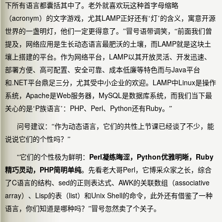
下所有语言都囊括其中了。老外就喜欢玩这种首字母缩略
acronym
LAMP
（
）的文字游戏，尤其
正好还有‘灯’的含义，寓意开源
世界的一盏明灯，他们一定更得意了。”冒号语带调笑，“前面我们曾
LAMP
提及，网络应用是生长动态语言最肥沃的土壤，而
就是这块土
LAMP
壤上搭建的平台。作为网络平台，
以其开放灵活、开发迅速、
Java
部署方便、高可配置、安全可靠、成本低廉等特色而与
平台
.NET
LAMP
Linux
和
平台鼎足三分，尤其受中小企业的欢迎。
中
是操作
Apache
Web
MySQL
系统，
是
服务器，
是数据库系统，而我们当下最
P
PHP
Perl
Python
Ruby
关心的是‘
族语言’：
、
、
还有
。”
问号建议：“作为动态语言，它们的共性上节课已经谈了不少，能
说说它们的个性吗？”
Perl
Python
Ruby
“它们的个性极为鲜明：
凝练晦涩，
优雅明晰，
PHP
Perl
精巧灵动，
简明单纯
。先看老大哥
，它博采众家之长，综合
C
sed
AWK
associative
了
语言的结构、
的正则表达式、
的关联数组（
array
Lisp
list
Unix Shell
）、
的表（
）和
的命令，此外还有借鉴了一种
语言，你们知道是哪种吗？”冒号忽然卖了个关子。