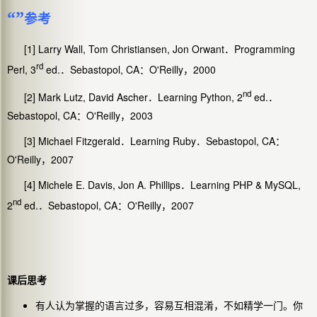
“”
参考
[1] Larry Wall, Tom Christiansen, Jon Orwant
Programming
．
rd
Perl, 3
ed.
Sebastopol, CA
O'Reilly
2000
．
：
，
nd
[2] Mark Lutz, David Ascher
Learning Python, 2
ed.
．
．
Sebastopol, CA
O'Reilly
2003
：
，
[3] Michael Fitzgerald
Learning Ruby
Sebastopol, CA
．
．
：
O'Reilly
2007
，
[4] Michele E. Davis, Jon A. Phillips
Learning PHP & MySQL,
．
nd
2
ed.
Sebastopol, CA
O'Reilly
2007
．
：
，
课后思考
有人认为掌握的语言过多，容易互相混淆，不如精学一门。你