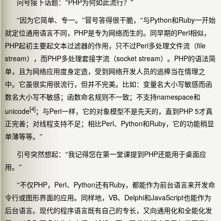
PHP
问号接下话题：“
为何如此流行？”
Python
Ruby
“因为它简单、专一。”冒号答得很干脆，“与
和
一开始
PHP
Perl
就定位通用语言不同，
是专为网络而生的。同早期的
相似，
PHP
Perl
file
起初主要起文本过滤器的作用，只不过
多处理文件流（
stream
PHP
socket stream
PHP
），而
多处理套接字流（
）。
的语法简
单，且为网络应用度身定造，受到网络开发人员的追捧当在情理之
中。它虽很实用很流行，但并不完美。比如：变量名大小写敏感而函
namespace
数名大小写不敏感；函数命名规则不一致；不支持
和
[4]
unicode
Perl
PHP 5
；与
一样，它的对象模型不是先天的，直到
才真
Perl
Python
Ruby
正完善；对线程支持不足；相比
、
和
，它的功能稍显
单薄等等。”
PHP
引号突然想起：“我记得您在第一堂课提到
还能用于桌面应
用。”
PHP
Perl
Python
Ruby
“不仅
，
、
还有
，都能作为前台语言来开发命
VB
Delphi
JavaScript
令行或图形界面的应用。同样地，
、
和
也能作为
后台语言。现代的程序语言既有自己的专长，又向通用化和全能化发