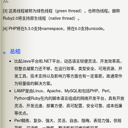
力。
[3]
green thread
这类线程被称为绿色线程（
），也称伪线程。据称
Ruby2.0
native thread
将支持原生线程（
）。
[4] PHP
5.3.0
namespace
6.0
unicode
将在
支持
，将在
支持
。
。
总结
Java
.NET
比起
平台和
平台，动态语言轻便灵活、开发效率高，
但整合凝聚力还不够，在运行效率、类型安全、可用资源、开
发工具、技术支持以及影响力等方面也有一定差距，故通常作
为轻量级的解决方案。
LAMP
Linux
Apache
MySQL
PHP
Perl
是由
、
、
和包括
、
、
Python
Ruby
或
在内的脚本语言组成的网络开发平台，具有开放
灵活、开发迅速、部署方便、高可配置、安全可靠、成本低廉
等优点。
Perl
精练、复杂、强大、灵活、自由、隐晦、表现力强，但规