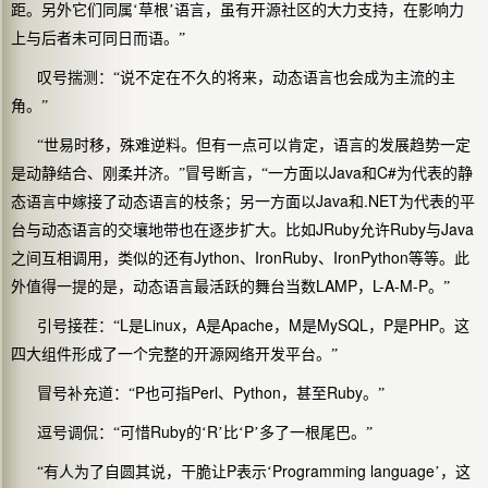
距。另外它们同属‘草根’语言，虽有开源社区的大力支持，在影响力
上与后者未可同日而语。”
叹号揣测：“说不定在不久的将来，动态语言也会成为主流的主
角。”
“世易时移，殊难逆料。但有一点可以肯定，语言的发展趋势一定
Java
C#
是动静结合、刚柔并济。”冒号断言，“一方面以
和
为代表的静
Java
.NET
态语言中嫁接了动态语言的枝条；另一方面以
和
为代表的平
JRuby
Ruby
Java
台与动态语言的交壤地带也在逐步扩大。比如
允许
与
Jython
IronRuby
IronPython
之间互相调用，类似的还有
、
、
等等。此
LAMP
L-A-M-P
外值得一提的是，动态语言最活跃的舞台当数
，
。”
L
Linux
A
Apache
M
MySQL
P
PHP
引号接茬：“
是
，
是
，
是
，
是
。这
四大组件形成了一个完整的开源网络开发平台。”
P
Perl
Python
Ruby
冒号补充道：“
也可指
、
，甚至
。”
Ruby
R
P
逗号调侃：“可惜
的‘
’比‘
’多了一根尾巴。”
P
Programming language
“有人为了自圆其说，干脆让
表示‘
’，这