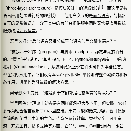
[1]
three-layer architecture
（
）是模块设计上的
逻辑划分
；而这里是按
语言应用范围进行的
物理划分
——与用户交互的是
前台语言
，与机器
交互的是
系统语言
，介于其中的为前台提供服务同时又需要底层系统
服务的是
后台语言
。”
逗号询问：“后台语言又细分成平台语言与后台脚本语言？”
program
script
“这是基于程序（
）与脚本（
）、静态与动态而分
Perl
PHP
Python
Ruby
的。”冒号进行说明，“其实
，
，
和
都有自己的
虚
virtual machine
拟机
（
），从这种意义上说它们也可作为平台语言。
Java
.NET
但在实际应用中，它们没有
平台和
平台那种整合凝聚力和核
心作用，通常作为轻量级的解决方案。”
问号想探个究竟：“这是由于它们都是动态语言的缘故吗？”
冒号回答：“理论上动态语言同样能承担大型应用，但实践上它们
多作为粘合语言或用于中小型应用。用句时髦的话来形容，暂时还是
主流的配角
或
非主流的主角。
毕竟在运行效率、类型安全、可用资
Java
C#
源、开发工具、技术支持等方面，它们与
、
相比尚有一定差