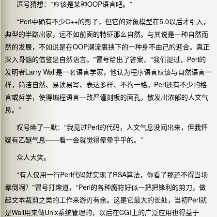
OOP
逗号猜想：“应该是某种
语言吧。”
Perl
C++
5.0
“
中确有不少
的影子，但它的对象模型在
以后才引入，
典型的半路出家，远不如前面的特征那么自然。与其说是一种自然而
OOP
然的发展，不如说是在
潮流裹挟下的一种身不由己的迎合。真正
Perl
深入骨髓的借鉴是自然语言。”冒号给出了答案，“我们提过，
的
Larry Wall
发明者
是一名语言学家，他认为程序语言应该与自然语言一
Perl
样，简洁自然、易读易写、表达多样、不拘一格。
还有不少的格
言或哲学，使得编程语言一改严谨刻板的面孔，散发出浓郁的人文气
息。”
Perl
叹号幽了一默：“我见过
的代码，人文气息没闻出来，但我怀
疑有乙醚气息——看一会就觉得晕晕乎乎的。”
众人大笑。
Perl
RSA
“有人仅用一行
代码就实现了
算法，你看了那还不得当场
Perl
晕倒啊？”冒号打趣道，“
的各种魔符好似一把把锋利的剪刀，做
Perl
起文本裁剪之类的工作来游刃有余。这是它最大的长处，当初
就
Wall
Unix
CGI
是
用来做
系统管理的，以后在
上的广泛应用也得益于