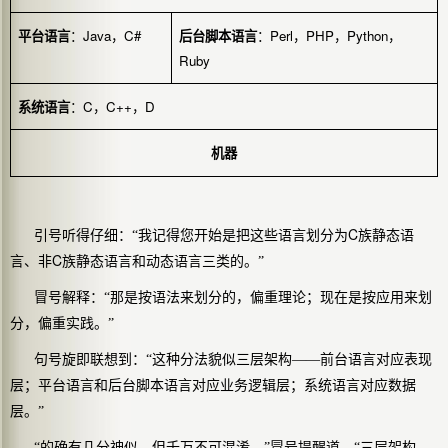
Java
C#
Perl
PHP
Python
平台语言
：
，
后台脚本语言
：
，
，
，
Ruby
C
C++
D
系统语言
：
，
，
机器
C
引号听得仔细：“我记得您开始是把这些语言划分为
族静态语
C
言、非
族静态语言和动态语言三类的。”
冒号解释：“那是按语法来划分的，偏重理论；现在是按应用来划
分，偏重实践。”
句号旋即联想到：“这种分法貌似三层架构——前台语言对应表现
层；平台语言和后台脚本语言对应业务逻辑层；系统语言对应数据
层。”
“的确有几分神似，但千万不可混淆。”冒号提醒道，“三层架构