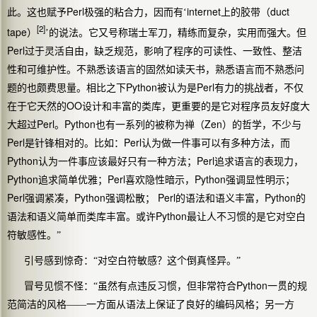
Perl
internet
duct
此。这也赋予
极强的粘合力，因而有‘
上的胶带（
[2]
tape
）
’的说法。它又号称瑞士军刀，精练而复杂，实用而强大。但
Perl
过于灵活自由，缺乏规范，影响了程序的可读性、一致性、整洁
性和可维护性。不熟悉该语言的固然如读天书，熟悉语言而不熟悉问
Python
Perl
题的也颇费思量。相比之下
被认为是
有力的挑战者，不仅
OO
在于它天然的
设计和丰富的类库，更重要的是它对程序员友好度大
Perl
Python
Zen
大超过
。
也有一系列的被称为禅（
）的哲学，不少与
Perl
Perl
是针锋相对的。比如：
认为做一件事可以有多种方法，而
Python
Perl
认为一件事应该最好只有一种方法；
追求语言的表现力，
Python
Perl
Python
追求简单优雅；
喜欢隐性暗示，
强调显性明示；
Perl
Python
Perl
Python
强调紧凑，
强调松散；
的语法和语义丰富，
的
Python
语法和语义简单而类库丰富。或许
最让人不习惯的是它对空白
符敏感性。”
引号感到惊奇：“对空白符敏感？这个倒真怪异。”
Python
冒号见惯不怪：“虽然有点违反习惯，但非常符合
一贯的规
范简洁的风格——一方面从语法上保证了良好的编码风格；另一方