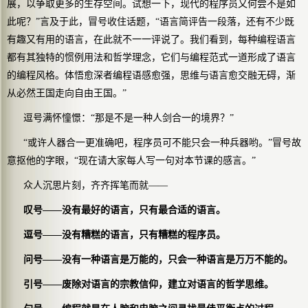
展，以争取更多的生存空间。试想一下，现代的程序员又何尝不是如
此呢？”言及于此，冒号收住话题，“语言简评告一段落，还有不少既
有趣又有用的语言，在此就不一一评说了。我们看到，每种编程语言
都有其独特的惯例用法和哲学理念，它们与编程范式一道形成了语言
的编程风格。体悟愈深者编程语感愈强，思维与语言愈交融无碍，渐
从必然王国走向自由王国。”
逗号满怀憧憬：“那是不是一种人剑合一的境界？”
“或许人器合一更准确吧，程序员可不能只会一种兵器哟。”冒号故
意抠他的字眼，“现在请大家每人写一句对本节课的感言。”
众人沉思片刻，齐齐挥笔而就——
叹号——没有最好的语言，只有最合适的语言。
逗号——没有糟糕的语言，只有糟糕的程序员。
问号——没有一种语言是万能的，只会一种语言是万万不能的。
引号——废除对语言的宗教信仰，建立对语言的哲学思维。