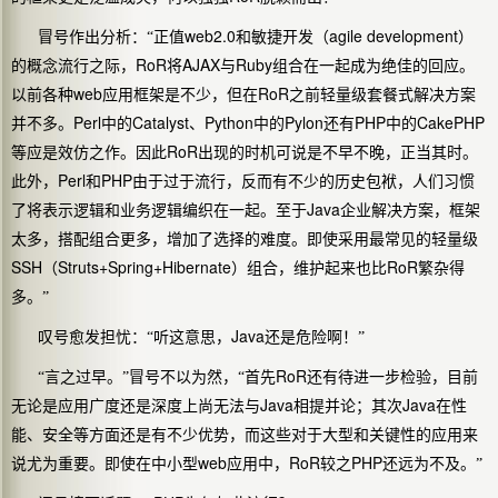
web2.0
agile development
冒号作出分析：“正值
和敏捷开发（
）
RoR
AJAX
Ruby
的概念流行之际，
将
与
组合在一起成为绝佳的回应。
web
RoR
以前各种
应用框架是不少，但在
之前轻量级
套餐式解决方案
Perl
Catalyst
Python
Pylon
PHP
CakePHP
并不多。
中的
、
中的
还有
中的
RoR
等应是效仿之作。因此
出现的时机可说是不早不晚，正当其时。
Perl
PHP
此外，
和
由于过于流行，反而有不少的历史包袱，人们习惯
Java
了将表示逻辑和业务逻辑编织在一起。至于
企业解决方案，框架
太多，搭配组合更多，增加了选择的难度。即使采用最常见的轻量级
SSH
Struts+Spring+Hibernate
RoR
（
）组合，维护起来也比
繁杂得
多。”
Java
叹号愈发担忧：“听这意思，
还是危险啊！”
RoR
“言之过早。”冒号不以为然，“首先
还有待进一步检验，目前
Java
Java
无论是应用广度还是深度上尚无法与
相提并论；其次
在性
能、安全等方面还是有不少优势，而这些对于大型和关键性的应用来
web
RoR
PHP
说尤为重要。即使在中小型
应用中，
较之
还远为不及。”