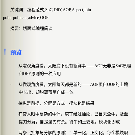
关键词：编程范式
,SoC,DRY,AOP,Aspect,join
point,pointcut,advice,OOP
摘要：
切面式编程简谈
！
预览
·
从宏观角度看，太阳底下没有新鲜事——AOP无非是SoC原理
和DRY原则的一种应用
·
从微观角度看，太阳每天都是新的——AOP虽自OOP的土壤
中长出，却脱离藩篱自成一体
·
抽象是前提，分解是方式，模块化是结果
·
在常人眼中复杂的牛体，庖丁经过抽象，已目无全牛，及至
提刀分解，自是游刃有余。待牛如土委地，模块化即成
·
两条（抽象与分解的原则）：单一化，正交化。每个模块职