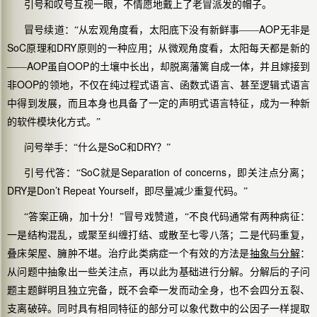
引号和叹号互视一眼，不情愿地戴上了老冒派发的帽子。
AOP
冒号续道：“从宏观角度看，太阳底下没有新鲜事——
无非是
SoC
DRY
原理和
原则的一种应用；从微观角度看，太阳每天都是新的
AOP
OOP
——
虽自
的土壤中长出，却脱离藩篱自成一体，并且嫁接到
OOP
非
的领地，不仅在纯过程式语言、函数式语言、甚至逻辑式语言
中得到发展，而且本身也具备了一定的声明式语言特征，成为一种新
的软件模块化方式。”
SoC
DRY
问号举手：“什么是
和
？”
SoC
Separation of concerns
引号代答：“
就是
，即关注点分离；
DRY
Don’t Repeat Yourself
是
，即尽量减少重复代码。”
“答案正确，加十分！”冒号戏赞道，“不良代码通常有两种病征：
一是结构混乱，或聚至纠缠打结、或散至七零八落；二是代码重复，
叠床架屋、臃肿不堪。治疗此类病症一个有效的方法是
抽象与分解
：
从问题中抽象出一些关注点，再以此为基础进行分解。分解后的子问
题主题鲜明且独立完备，既不会牵一发而动全身，也不会四分五裂、
支离破碎。同时具有相同特征的部分可以象代数中的公因子一样提取