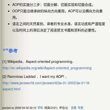
AOP
的实施分三步：切面分解、切面实现和切面合成。
OOP
AOP
只能沿继承树的纵向方向重用，
可以沿横向方向重
用。
语言之间的天然差别、译者的专业水准、语言功底和严谨程度
以及时间上的滞后决定了阅读原文书籍和资料的必要性。
“”
参考
[1] Wikipedia
Aspect-oriented programming
．
．
http://en.wikipedia.org/wiki/Aspect-oriented_programming
[2] Ramnivas Laddad
I want my AOP!
．
．
http://www.javaworld.com/javaworld/jw-01-2002/jw-0118-
aspect.html
posted on
2009-04-02 22:10
郑晖
阅读(
3121
) 评论(
2
)
收藏
举报