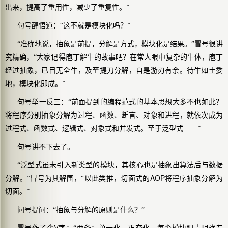
出来，提高了重用性，减少了重复性。”
句号醒悟道：“这不就是模块化吗？”
“准确地说，抽象是前提，分解是方式，模块化是结果。”冒号很讲
究精确，“大家记得庖丁解牛的故事吧？在常人眼中复杂的牛体，庖丁
经过
抽象
，已目无全牛，及至提刀
分解
，自是游刃有余。待牛如土委
地，
模块化
即成。”
句号举一反三：“前面提到的编程范式的基本思想大多不也如此？
将程序分别抽象分解为过程、函数、断言、对象和进程，就依次成为
过程式、函数式、逻辑式、对象式和并发式。至于泛型式——”
句号讲不下去了。
“泛型式虽未引入新类型的模块，其核心也是抽象出算法后与数据
AOP
分解。”冒号为其解围，“以此类推，切面式的
将程序抽象分解为
切面。”
问号提问：“抽象与分解的原则是什么？”
V