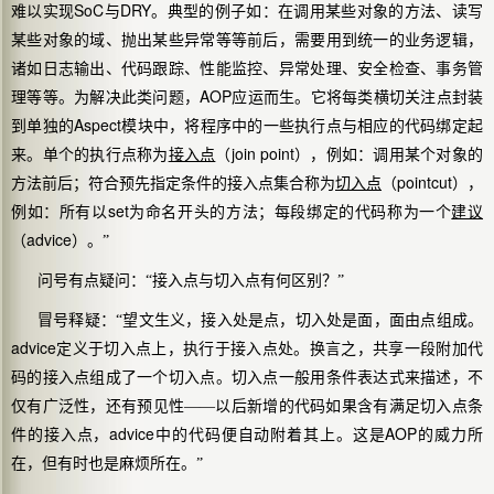
SoC
DRY
难以实现
与
。典型的例子如：在调用某些对象的方法、读写
某些对象的域、抛出某些异常等等前后，需要用到统一的业务逻辑，
诸如日志输出、代码跟踪、性能监控、异常处理、安全检查、事务管
AOP
理等等。为解决此类问题，
应运而生。它将每类横切关注点封装
Aspect
到单独的
模块中，将程序中的一些执行点与相应的代码绑定起
join point
来。单个的执行点称为
接入点
（
），例如：调用某个对象的
pointcut
方法前后；符合预先指定条件的接入点集合称为
切入点
（
），
set
例如：所有以
为命名开头的方法；每段绑定的代码称为一个
建议
advice
（
）。”
问号有点疑问：“接入点与切入点有何区别？”
冒号释疑：“望文生义，接入处是点，切入处是面，面由点组成。
advice
定义于
切入点上，
执行于
接入点处。换言之，共享一段附加代
码的接入点组成了一个切入点。切入点一般用条件表达式来描述，不
仅有广泛性，还有
预见性
——以后新增的代码如果含有满足切入点条
advice
AOP
件的接入点，
中的代码便自动附着其上。这是
的
威力
所
在，但有时也是
麻烦
所在。”