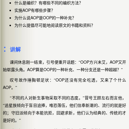
什么是编织？有哪些不同的编织方法？
AOP
实施
有哪些步骤？
AOP
OOP
为什么说
是
的一种补充？
为什么提倡尽可能地阅读原文的书籍和资料？
：
讲解
OOP
AOP
课间休息刚一结束，引号便重开话题：“
方兴未艾，
又开
AOP
OOP
始崭露头角。
算是
的一种补充、一种分支还是一种超越？”
OOP
叹号故作捶胸顿足状：“
还没有完全吃透，又来了个什么
AOP
。”
“不同的人对新生事物采取不同的态度。”冒号王顾左右而言他，
“追星族倾向于盲目追捧，唯恐落伍，他们信奉新潮的、流行的就是好
的；守旧派倾向于本能抗拒，回避求新，他们认为经典的、传统的才
是好的。”