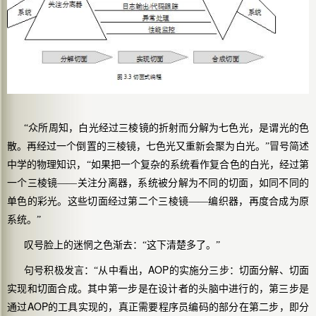
“众所周知，白光经过三棱镜的折射而分解为七色光，是谓光的色
散。再经过一个倒置的三棱镜，七色光又重新会聚为白光。”冒号简述
中学的物理知识，“如果把一个复杂的系统看作
复合色
的白光，经过第
一个三棱镜——关注分离器，系统被分解为不同的切面，如同不同的
单色
的彩光。这些切面经过第二个三棱镜——编织器，再度合成为原
系统。”
叹号脸上的迷惘之色渐去：“这下清楚多了。”
AOP
句号积极发言：“从中看出，
的实施分三步：切面分解、切面
实现和切面合成。其中第一步是在设计者的头脑中进行的，第三步是
AOP
通过
的工具实现的，真正需要程序员编码的部分在第二步，即分