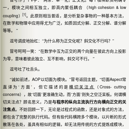
冒号作了个
字：“两条：单一化，正交化。每个模块职责明确专
high cohesion & low
一，模块之间相互独立，即
高内聚低耦合
（
[1]
coupling
）
。此原则相当普适，是分析复杂事物的一种基本方法，
在数学和物理中应用得尤为广泛，如质因式分解、正交分解、谱分解
等等。 ”
逗号调皮地抬杠：“为什么称为正交化呢？斜交化不行吗？”
冒号呵呵一笑：“在数学中互为正交的两个向量在彼此方向上投影
为零，意味着彼此独立、互不影响，斜交可不行。 ”
逗号吐了吐舌头。
AOP
Aspect
“诚如前述，
以切面为模块。”冒号返回主题，“切面
常
Cross- cutting
直译为‘方面’，但它描述的是
横切关注点
（
concerns
），故‘切面’更准确生动，而‘方面’则失之空泛呆板。何谓横
切关注点？顾名思义，乃是
与程序的纵向主流执行方向横向正交的关
注焦点
。不妨回顾一下，无论是过程式的函数，还是对象式的方法，
都包含了完整的执行代码。但有些代码
横跨
多个模块，以片断的形式
散落在各处，虽具有相似的逻辑，却无法用传统的方式提炼成模块，