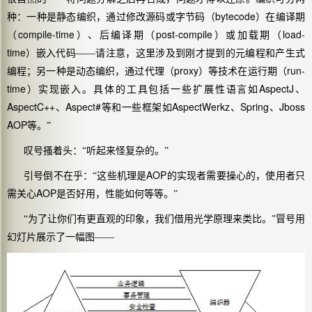
bytecode
种：一种是静态编织，通过修改源码或字节码（
）在
编译期
compile-time
post-compile
load-
（
）、
后编译期
（
）或
加载期
（
time
）嵌入代码——请注意，这里涉及到刚才提到的元编程和产生式
proxy
run-
编程；另一种是动态编织，通过代理（
）等技术在
运行期
（
time
AspectJ
）实现嵌入。具体的工具包括一些扩展性语言如
、
AspectC++
Aspect#
AspectWerkz
Spring
Jboss
、
等和一些框架如
、
、
AOP
等。”
叹号搔着头：“听起来怪复杂的。”
AOP
引号倒不在乎：“这些机理是
的实现者需要操心的，使用者只
AOP
需关心
是否好用，性能如何等等。”
“为了让你们有更直观的印象，我们借用光学原理来类比。”冒号用
幻灯片展示了一幅图——