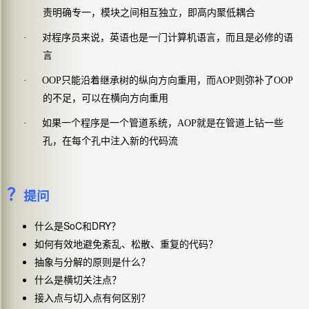
责明确专一，模块之间相互独立，即高内聚低耦合
·
对程序员来说，英语也是一门计算机语言，而且是必修的语
言
·
OOP
只能沿着继承树的纵向方向重用，而AOP则弥补了OOP
的不足，可以在横向方向重用
·
如果一个程序是一个管道系统，AOP就是在管道上钻一些
孔，在每个孔中注入新的代码流
？
提问
SoC
DRY
什么是
和
？
如何有效地避免紊乱、松散、重复的代码？
抽象与分解的原则是什么？
什么是横切关注点？
接入点与切入点有何区别？