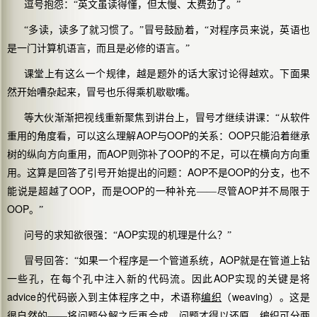
逗号抱怨：“英文虽读得懂，但太慢、太费劲了。”
“多读，读多了就习惯了。”冒号鼓励着，“对程序员来说，
英语也
是一门计算机语言
，而且是必修的语言。”
课堂上有这么一个规律，越是题外的话大家讨论得越欢。下面果
然开始嘈杂起来，冒号也乐得乘机歇歇嘴。
等大伙渐渐把视线重新聚焦到讲台上，冒号才继续讲课：“从软件
AOP
OOP
OOP
重用的角度看，可以这么理解
与
的关系：
只能沿着继承
AOP
OOP
树的纵向方向重用，而
则弥补了
的不足，可以在横向方向重
AOP
OOP
用。这算是回答了引号开始提出的问题：
不是
的分支，也不
OOP
OOP
AOP
能说是超越了
，而是
的一种补充——尽管
并不局限于
OOP
。”
AOP
问号的求知欲很强：“
实现的机理是什么？”
AOP
冒号回答：“如果一个程序是一个管道系统，
就是在管道上钻
AOP
一些孔，在每个孔中注入新的代码流。因此
实现的关键是将
advice
weaving
的代码嵌入到主体程序之中，术语称
编织
（
）。这是
很自然的——将问题分解之后再合成，问题才得以还原。编织可分两