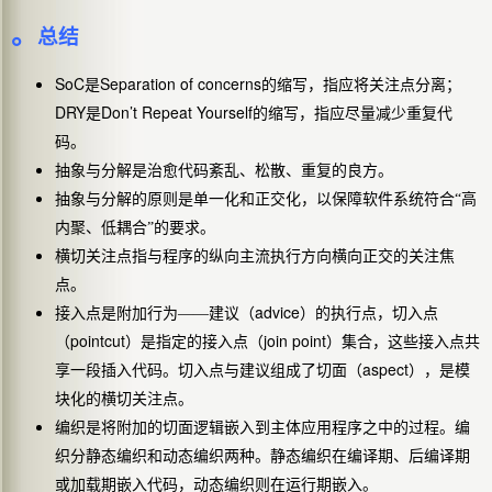
。
总结
SoC
Separation of concerns
是
的缩写，指应将关注点分离；
DRY
Don’t Repeat Yourself
是
的缩写，指应尽量减少重复代
码。
抽象与分解是治愈代码紊乱、松散、重复的良方。
抽象与分解的原则是单一化和正交化，以保障软件系统符合“高
内聚、低耦合”的要求。
横切关注点指与程序的纵向主流执行方向横向正交的关注焦
点。
advice
接入点是附加行为——建议（
）的执行点，切入点
pointcut
join point
（
）是指定的接入点（
）集合，这些接入点共
aspect
享一段插入代码。切入点与建议组成了切面（
），是模
块化的横切关注点。
编织是将附加的切面逻辑嵌入到主体应用程序之中的过程。编
织分静态编织和动态编织两种。静态编织在编译期、后编译期
或加载期嵌入代码，动态编织则在运行期嵌入。