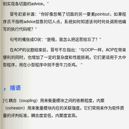
advice
别实现各切面的
。”
pointcut
冒号赶紧补漏：“你好像忽略了切面的另一要素
，如果程
advice
序员不指明
挂靠的切入点，系统如何知道该何时何处调用他编
写的执行代码呢？”
O
句号的嘴张成
状：“是哦，我怎么把这茬给忘了？”
AOP
OOP
AOP
在
的议题结束前，冒号不忘指出：“与
一样，
在带来
便利的同时，也增加了一定的复杂度和性能损耗。它们更适用于大中
型程序，用在小型程序中则不啻牛刀杀鸡。 ”
，
插语
[1]
coupling
耦合（
）用来衡量模块之间的依赖程度，内聚
cohesion
（
）用来衡量模块内在的关联强度。它们常用来作为软件质
量的评判标准，耦合度宜低，内聚度宜高。