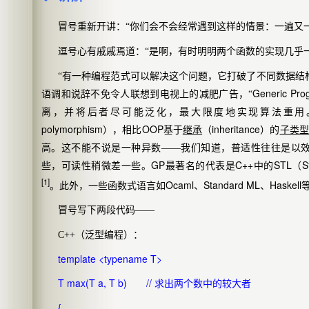
冒号重新开讲：“你们会不会经常遇到这样的情景：一遍又
逗号心有戚戚焉道：“是啊，有时明明两个函数的实现几乎
“有一种编程范式可以解决这个问题，它打破了不同数据结
Generic Pro
语调和说辞不免令人联想到电视上的减肥广告，“
离，并将后者尽可能泛化，最大限度地实现算法重用
polymorphism
OOP
inheritance
），相比
基于
继承
（
）的
子类型
高。这不能不说是一种异数——我们知道，普适性往往是以
GP
C++
STL
S
些，可读性稍微差一些。
最著名的代表是
中的
（
[1]
Ocaml
Standard ML
Haskell
。此外，一些函数式语言如
、
、
冒号写下两段代码——
C++
（泛型编程）：
template <typename T>
T max(T a, T b) //
求出两个数中的较大者
{