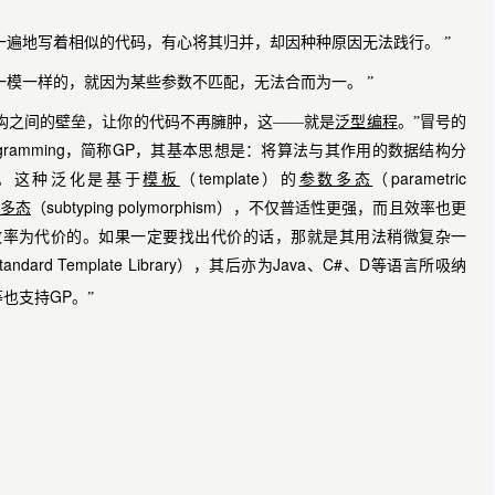
一遍地写着相似的代码，有心将其归并，却因种种原因无法践行。 ”
一模一样的，就因为某些参数不匹配，无法合而为一。 ”
构之间的壁垒，让你的代码不再臃肿，这——就是
泛型编程
。”冒号的
gramming
GP
，简称
，其基本思想是：将算法与其作用的数据结构分
template
parametric
。这种泛化是基于
模板
（
）的
参数多态
（
subtyping polymorphism
多态
（
），不仅普适性更强，而且效率也更
效率为代价的。如果一定要找出代价的话，那就是其用法稍微复杂一
tandard Template Library
Java
C#、D
），其后亦为
、
等语言所吸纳
GP
等也支持
。”