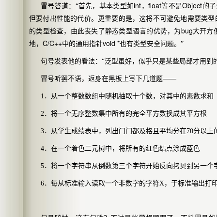
int
float
Object
冒号答道：“首先，基本类型如
，
等不是
的子
但要付出性能的代价。更重要的是，这将不可避免地需要类型
bug
的类型检查，由此
丧失了静态类型语言的优势，
为
大开方
C/C++
void *
地，
中的通用指针
也有类型安全问题。”
句号发表他的看法：“泛型虽好，似乎只是某些局部才用到
冒号听罢不语，返身在黑板上写下几道题——
1．
从一个整数数组中随机抽取十个数，对其中的素数求和
2．
将一个无序整数集中所有的完全平方数换成其平方根
3．
从学生成绩表中，列出门门都及格且平均分在70
分以上
4．
在一个着色二元树中，将所有的红色结点涂成蓝色
5．
将一个字符串从倒数第三个字符开始反向拷贝到另一个
6．
每从标准输入读取一个非数字的字符X
，于标准输出打印