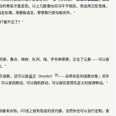
法的脊梁才能显现。以上几题看似风马牛不相及，若运用泛型思维，
定处理。用模板语言，寥寥数行即勾勒完毕。”
T
型
都不见了？”
、列表、集合、映射、队列、栈、字符串等等；泛化了元素——可以是
。”
[3]
functor
于函数，还可以是
函子
（
）
——自带状态的函数对象；另外
，可以来回移动，可以随机移动，可以按任意预先定义的规律移动。”
I/O
容器来对待。
流上就有现成的迭代器，当然你也可以自行定制。索