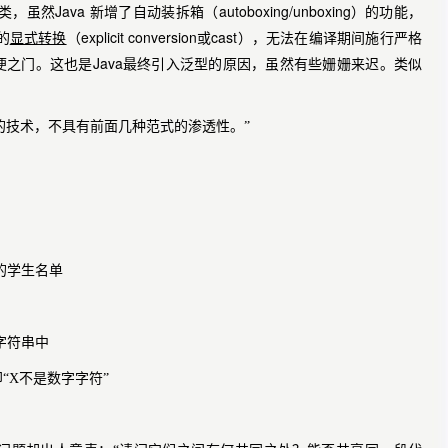
Java
autoboxing/unboxing
类，虽然
新增了自动装拆箱（
）的功能，
explicit conversion
cast
的
显式转换
（
或
），无法在编译期间施行严格
Java
便之门。这也是
最终引入泛型的原因，虽然有些姗姗来迟。类似
的技术，不具有前面几种范式的渗透性。”
的学生名单
字符串中
“X
不是数字字符”