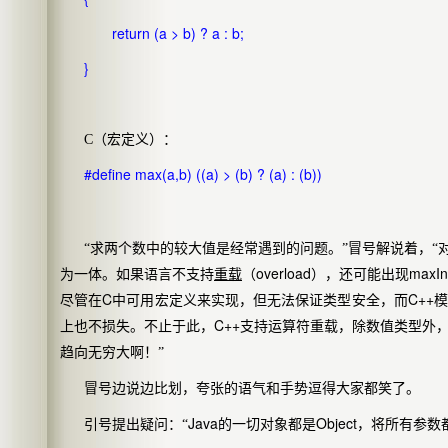
return (a > b) ? a : b;
}
C
（宏定义）：
#define max(a,b) ((a) > (b) ? (a) : (b))
“求两个数中的较大值是经常遇到的问题。”冒号解说着，“
overload
maxIn
为一体。如果语言不支持
重载
（
），还可能出现
C
C++
尽管在
中可用宏定义来实现，但无法保证类型安全，而
模
C++
上也不损失。不止于此，
支持运算符重载，除数值类型外，
趋向无穷大啊！”
冒号边说边比划，夸张的语气和手势逗得大家都笑了。
Java
Object
引号提出疑问：“
的一切对象都是
，将所有参数