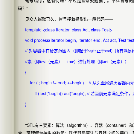
句号暗忖，这有何难？不过是些常规题罢了。不料冒号的
码？”
见众人缄默已久，冒号接着投影出一段代码——
template <class Iterator, class Act, class Test>
void process(Iterator begin, Iterator end, Act act, Test tes
//
对容器中在给定范围内（即起于
begin
止于
end
）所有满足
//
素（即
test
（元素）
==true
）进行处理（即
act
（元素））
{
for ( ; begin != end; ++begin) //
从头至尾遍历容器内
if (test(*begin)) act(*begin); //
若当前元素满足条件，
}
STL
algorithm
container
“
有三要素：算法（
）、容器（
）和
合，可理解为抽象的数组；迭代器是算法与容器之间的接口，可