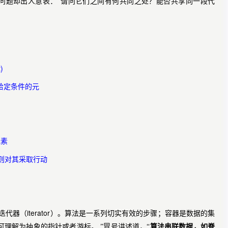
问题却出人意表：“请问它们之间有何共同之处？能否共享同一段代
t)
给定条件的元
元素
则对其采取行动
iterator
迭代器（
）。算法是一系列切实有效的步骤；容器是数据的集
理解为抽象的指针或者游标。 ”冒号讲述道，“
算法串联数据，如脊