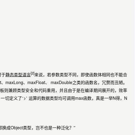
[2]
对于
静态类型语言
来说，若参数类型不同，即使函数体相同也不能合
t
maxLong
maxFloat
maxDouble
、
、
、
之类的函数名，冗赘而丑陋。
板则兼顾类型安全和代码重用，并且由于是在编译期间展开的，效率
>
max
N
N
一切定义了‘
’
运算的数据类型均可调用
函数，真是一举
得，
Object
都换成
类型，岂不也是一种泛化？”