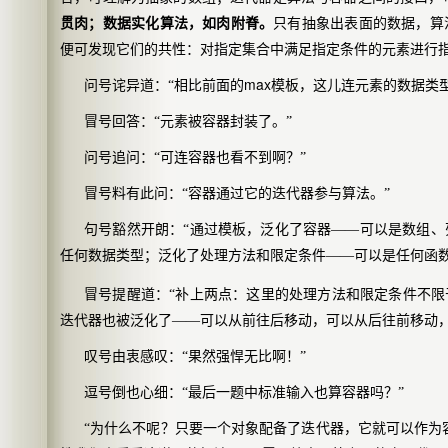
贯肉；数据实化算法，如肉附脊。
只有抽象出表面的数据，算
便可发现它们的共性：对指定集合中满足指定条件的元素进行指
max
问号诧异道：“相比前面的
模板，这儿连元素的数据类
冒号回答：“元素被容器封装了。”
问号追问：“可连容器也看不到啊？”
冒号料有此问：“容器通过它的迭代器参与算法。”
句号豁然开朗：“通过模板，泛化了容器——可以是数组
任何数据类型；泛化了处理方法和限定条件——可以是任何函数
冒号提醒道：“补上两点：这里的处理方法和限定条件不限
迭代器也被泛化了——可以从前往后移动，可以从后往前移动
叹号由衷感叹：“果然强悍无比啊！”
逗号倒也心细：“最后一题中标准输入也算容器吗？”
“为什么不呢？只要一个对象配备了迭代器，它就可以作为