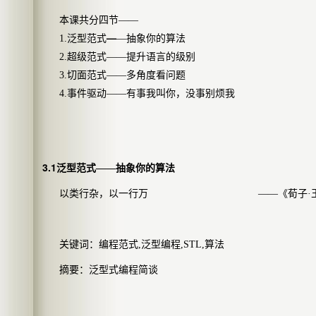
本课共分四节——
—
1.
泛型范式
—抽象你的算法
2.
超级范式——提升语言的级别
3.
切面范式——多角度看问题
4.
事件驱动——有事我叫你，没事别烦我
3.1
泛型范式——抽象你的算法
以类行杂，以一行万
——《荀子·
关键词：编程范式
,
泛型编程
,STL,
算法
摘要：泛型式编程简谈