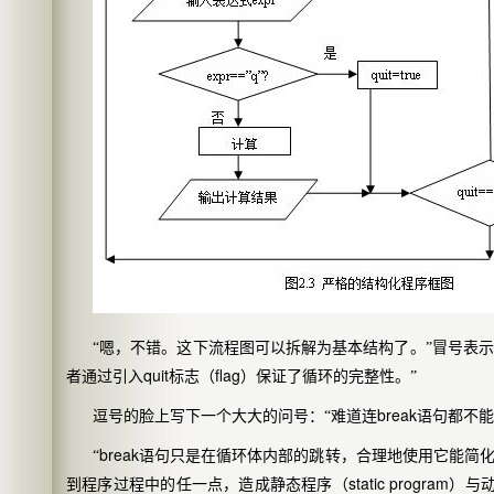
“嗯，不错。这下流程图可以拆解为基本结构了。”冒号表
quit
flag
者通过引入
标志（
）保证了循环的完整性。”
break
逗号的脸上写下一个大大的问号：“难道连
语句都不能
break
“
语句只是在循环体内部的跳转，合理地使用它能简
static program
到程序过程中的任一点，造成
静态程序
（
）与