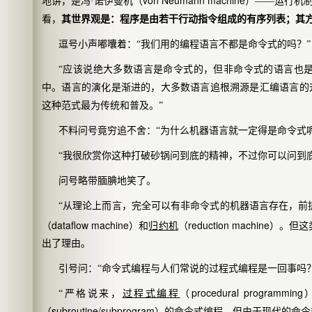
地讲，是冯·诺伊曼机（
）——运行机
看，
其世界观是：程序是由若干行动指令组成的有序列表；其
逗号小声嘟囔着：“我们用的编程语言不都是命令式的吗？”
“应该说绝大多数语言是命令式的，但非命令式的语言也
中。语言的演化是渐进的，大多数语言追根溯源是汇编语言的
这种范式最为传统和普及。”
不料问号竟穷追不舍：“为什么机器语言就一定得是命令式呢
“我很欣赏你这种打破砂锅问到底的精神，不过你可以问到
问号略带腼腆地笑了。
“从理论上而言，完全可以有非命令式的机器语言存在，前
dataflow machine
reduction machine
（
）和
归约机
（
）。但这
出了理由。
引号问：“
命令式编程与人们常说的过程式编程是一回事吗？
procedural programming
“
严格说来，
过程式编程
（
subroutine/subprogram
（
）的命令式编程。但由于现代的命令