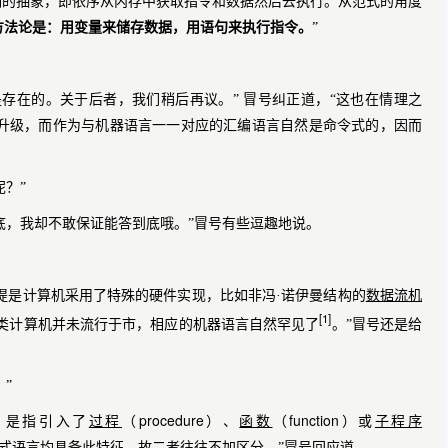
制的抽象
，即
依序
从内存中获取指令和数据然后去执行。从范式的角度
方法论是：用变量来储存数据，用语句来执行指令。
”
是存在的。关于后者，我们稍后再议。”
冒号纠正道，“这也在情理之
升级，而作为与机器语言一一对应的汇编语言自然是命令式的，因而
？”
底，我却不敢保证能答到底哦。”冒号有些逗趣地说。
提是计算机采用了特殊的
硬件实现
，比如非冯·诺伊曼结构的
数据流机
[1]
类计算机并未流行于市，相应的机器语言自然罕见了
。”冒号还是给
”
procedure
function
）是指引入了
过程
（
）、
函数
（
）或
子程序
式语言均具备此特征，故二者往往不加区分。”冒号回应道。