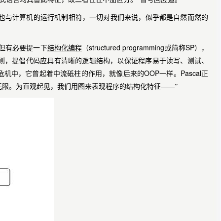
想也与计算机的运行机制相符，一切对我们来说，似乎都是自然而然的
structured programming
SP
“但有必要提一下
结构化编程
（
或简称
），
则，提倡代码应具有清晰的逻辑结构，以保证程序易于读写、测试、
OOP
Pascal
危机中，它曾起着中流砥柱的作用，就像后来的
一样。
正
限。为直观起见，我们用图来表现程序的结构化特征——”