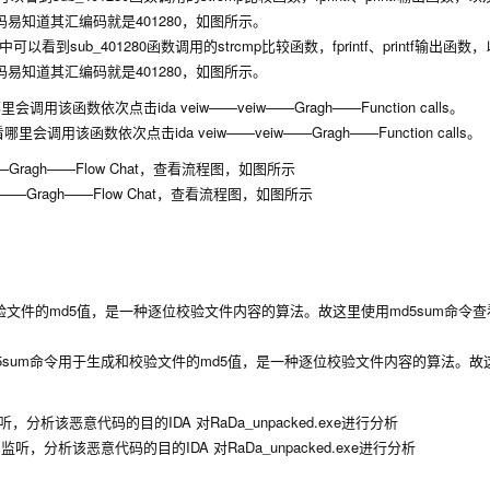
的汇编源码易知道其汇编码就是401280，如图所示。
函数依次点击ida veiw——veiw——Gragh——Function calls。
w——Gragh——Flow Chat，查看流程图，如图所示
验文件的md5值，是一种逐位校验文件内容的算法。故这里使用md5sum命令查看Ra
rk 开启监听，分析该恶意代码的目的IDA 对RaDa_unpacked.exe进行分析