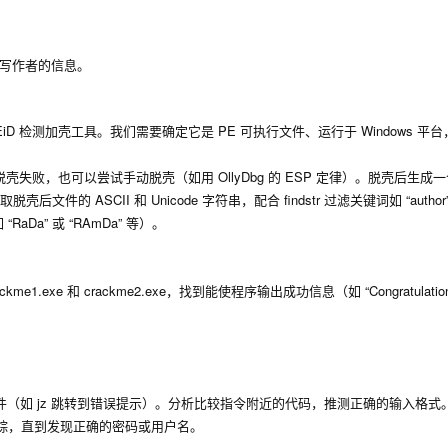
写作者的信息。
D 检测加壳工具。我们需要确定它是 PE 可执行文件、运行于 Windows 平
败，也可以尝试手动脱壳（如用 OllyDbg 的 ESP 定律）。脱壳后生成
脱壳后文件的 ASCII 和 Unicode 字符串，配合
findstr
过滤关键词如 “author
aDa” 或 “RAmDa” 等）。
ackme1.exe
和
crackme2.exe
，找到能使程序输出成功信息（如 “Congratulati
条件（如
jz
跳转到错误提示）。分析比较指令附近的代码，推测正确的输入格式
步跟踪，直到发现正确的密码或用户名。