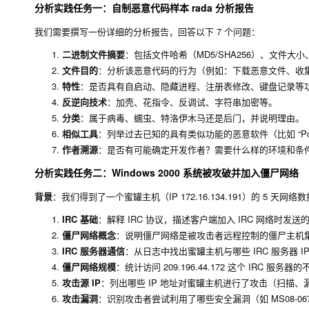
分析实践任务一：自制恶意代码样本 rada 分析报告
我们需要撰写一份详细的分析报告，回答以下 7 个问题：
二进制文件摘要
：包括文件哈希（MD5/SHA256）、文件大
文件目的
：分析该恶意代码的行为（例如：下载恶意文件、收
特性
：是否具有自启动、隐藏进程、注册表修改、键盘记录等
反逆向技术
：加壳、花指令、反调试、字符串加密等。
分类
：属于病毒、蠕虫、特洛伊木马还是后门，并说明理由。
相似工具
：列举过去已知的具有类似功能的恶意软件（比如 “Poison I
作者溯源
：是否有可能确定开发作者？需要什么样的环境和条件
分析实践任务二：Windows 2000 系统被攻破并加入僵尸网络
背景
：我们得到了一个蜜罐主机（IP 172.16.134.191）的 5 天
IRC 基础
：解释 IRC 协议，描述客户端加入 IRC 网络时发送
僵尸网络概念
：说明僵尸网络是被攻击者远程控制的僵尸主机集
IRC 服务器通信
：从日志中找出蜜罐主机与哪些 IRC 服务器 
僵尸网络规模
：统计访问
209.196.44.172
这个 IRC 服务器的不
攻击源 IP
：列出哪些 IP 地址对蜜罐主机进行了攻击（扫描、
攻击漏洞
：识别攻击者尝试利用了哪些安全漏洞（如 MS08-06