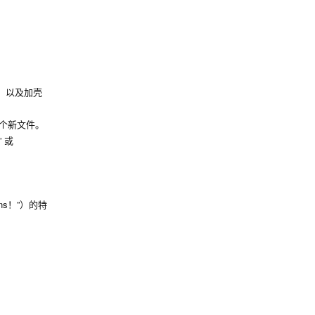
台，以及加壳
一个新文件。
” 或
ons！”）的特
。