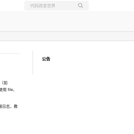
所有博客
当前博客
公告
（如
了使用
file
、
据日志，教