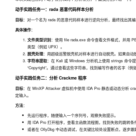
动手实践任务一：rada 恶意代码样本分析
目标
：对一个名为
rada
的恶意代码样本进行逆向分析，最终找出其编
具体操作
：
文件类型识别
：使用
file rada.exe
命令查看文件格式，并用 PEi
类型（例如 UPX）。
脱壳处理
：用超级巡警脱壳机对样本进行自动脱壳。如果自动脱壳失
字符串提取
：在 Kali 或 Windows 分析机上使用
strings
命令提取
“Copyright”。通过查看这些字符串，找到编写作者的名字（例如 “R
动手实践任务二：分析 Crackme 程序
目标
：在 WinXP Attacker 虚拟机中使用 IDA Pro 静态或动态分析
cr
定输入。
方法
：
先运行程序，随便输入一个序列号，观察失败提示。
用 IDA Pro 打开程序，查看主函数流程图，找到失败的跳转
或者在 OllyDbg 中动态调试，在关键比较处设置断点，逐