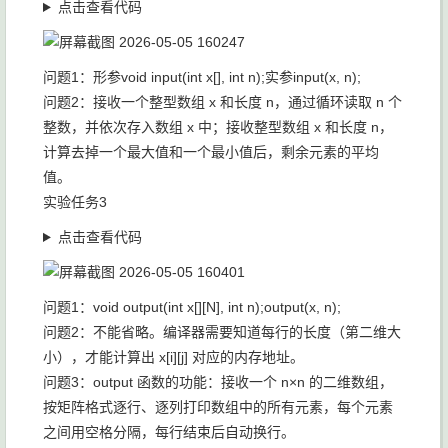
点击查看代码
问题1：形参void input(int x[], int n);实参input(x, n);
问题2：接收一个整型数组 x 和长度 n，通过循环读取 n 个
整数，并依次存入数组 x 中；接收整型数组 x 和长度 n，
计算去掉一个最大值和一个最小值后，剩余元素的平均
值。
实验任务3
点击查看代码
问题1：void output(int x[][N], int n);output(x, n);
问题2：不能省略。编译器需要知道每行的长度（第二维大
小），才能计算出 x[i][j] 对应的内存地址。
问题3：output 函数的功能：接收一个 n×n 的二维数组，
按矩阵格式逐行、逐列打印数组中的所有元素，每个元素
之间用空格分隔，每行结束后自动换行。