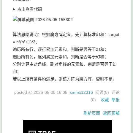
点击查看代码
算法思路说明：根据魔方阵定义，先计算标准幻和：target
= n*(n²+1)/2；
遍历所有行，逐行累加元素和，判断是否等于幻和；
遍历所有列，逐列累加元素和，判断是否等于幻和；
分别计算主对角线、副对角线的元素和，判断是否等于幻
和；
若以上所有条件均满足，则该方阵为魔方阵，否则不是。
posted @
2026-05-05 16:05
xmmx12316
阅读(
5
) 评论
(
0
)
收藏
举报
刷新页面
返回顶部