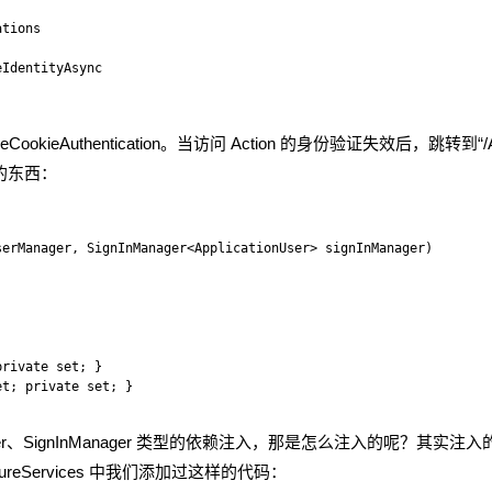
tions

IdentityAsync

ieAuthentication。当访问 Action 的身份验证失效后，跳转到“/Acc
面的东西：
erManager, SignInManager<ApplicationUser> signInManager)

rivate set; }

t; private set; }

r、SignInManager 类型的依赖注入，那是怎么注入的呢？其实注
ConfigureServices 中我们添加过这样的代码：