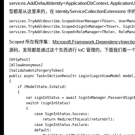
services.AddDefaultIdentity<ApplicationDbContext, ApplicationUs
型都是从这里来的，在 IdentityServiceCollectionExtensi
services.TryAdd(describe.Scoped<UserManager<TUser>, UserMana
services.TryAdd(describe.Scoped<SignInManager<TUser>, SignIn
Scoped 所在程序集：
Microsoft.Framework.DependencyInjecti
源码，发现都是通过这个东西进行 IoC 管理的，下面我们看一个 L
[HttpPost]

[AllowAnonymous]

[ValidateAntiForgeryToken]

public async Task<IActionResult> Login(LoginViewModel model,
{

    if (ModelState.IsValid)

    {

        var signInStatus = await SignInManager.PasswordSignI
        switch (signInStatus)

        {

            case SignInStatus.Success:

                return RedirectToLocal(returnUrl);

            case SignInStatus.Failure:

            default:
