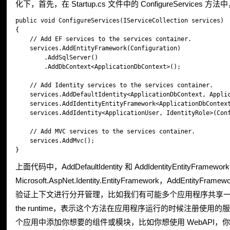
化下，首先，在 Startup.cs 文件中的 ConfigureServices
public void ConfigureServices(IServiceCollection services)

{

    // Add EF services to the services container.

    services.AddEntityFramework(Configuration)

        .AddSqlServer()

        .AddDbContext<ApplicationDbContext>();

    // Add Identity services to the services container.

    services.AddDefaultIdentity<ApplicationDbContext, Applic
    services.AddIdentityEntityFramework<ApplicationDbContext
    services.AddIdentity<ApplicationUser, IdentityRole>(Conf
    // Add MVC services to the services container.

    services.AddMvc();

上面代码中，AddDefaultIdentity 和 AddIdentityEntit
Microsoft.AspNet.Identity.EntityFramework，AddEnti
验证上下文进行分开管理，比如我们有可能多个应用程序共享一个身份验证的上下文。
the runtime，表示这个方法在应用程序运行的时候注册使用的
个应用中添加你想要的组件或模块，比如你想使用 WebAPI，你只需要在 proj