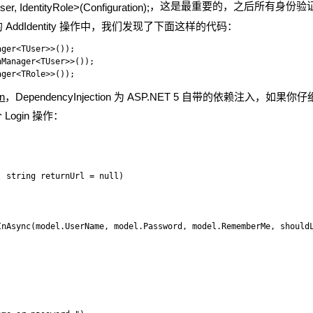
，这是最重要的，之后所有身份验
er, IdentityRole>(Configuration);
ons 中的 AddIdentity 操作中，我们发现了下面这样的代码：
ger<TUser>>());

Manager<TUser>>());

on
，DependencyInjection 为 ASP.NET 5 自带的依赖注入，
ogin 操作：
 string returnUrl = null)

nAsync(model.UserName, model.Password, model.RememberMe, shouldL