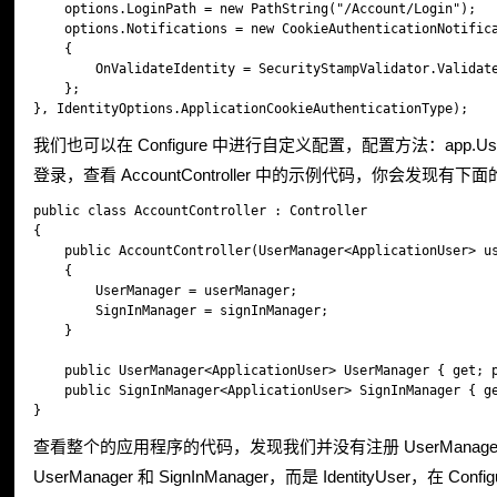
    options.LoginPath = new PathString("/Account/Login");

    options.Notifications = new CookieAuthenticationNotifica
    {

        OnValidateIdentity = SecurityStampValidator.Validate
    };

我们也可以在 Configure 中进行自定义配置，配置方法：app.UseCook
登录，查看 AccountController 中的示例代码，你会发现有下
public class AccountController : Controller

{

    public AccountController(UserManager<ApplicationUser> us
    {

        UserManager = userManager;

        SignInManager = signInManager;

    }

    public UserManager<ApplicationUser> UserManager { get; p
    public SignInManager<ApplicationUser> SignInManager { ge
查看整个的应用程序的代码，发现我们并没有注册 UserManage
UserManager 和 SignInManager，而是 IdentityUser，在 