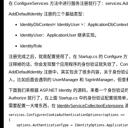
在 ConfigureServices 方法中进行服务注册就行了：services.AddW
AddDefaultIdentity 注册的三个基础类型：
IdentityDbContext< IdentityUser >：ApplicationDbCo
IdentityUser：ApplicationUser 继承实现。
IdentityRole
注册完成之后，就是配置使用了，在 Startup.cs 的 Configu
注释掉的话，你会发现整个应用程序的身份验证就失效了，Configure 方法解释是：C
AddDefaultIdentity 注册中，其实包含了很多内容，关于身
入，比如后面会遇到的 UserManager 和 SignInManager，但查看这
下面我们来根据 ASP.NET Identity 的源码，来看一个身份验
Authorize 就行了，在上面 Startup.cs 中的身份验证配置很简单，
需要配置一大堆东西，在
IdentityServiceCollectionExtensions
源
services.Configure<CookieAuthenticationOptions>(options =>

{

    options.AuthenticationType = IdentityOptions.Application