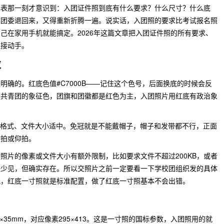
填表那一刻才意识到：入团证件照到底有什么要求？什么尺寸？什么底
校团委退回来，又得重新折腾一遍。说实话，入团照的要求比考试报名照
己在家用手机就能搞定。2026年这篇文章把入团证件照的所有要求、
直接动手。
求
明确的。红底色值#C7000B——记住这个色号，后面换底的时候会反
是共青团的象征色，团旗和团徽都是红色为主，入团照片用红底有政治象
G格式、文件大小适中。免冠就是不能戴帽子，帽子和发带都不行，正面
俯拍或仰拍。
照片的像素或文件大小有额外限制，比如要求文件不超过200KB，或者
较少见，但确实存在。所以交照片之前一定要看一下学校团组织发的具体
况，红底一寸照就是标准配置，做了红底一寸照基本不会出错。
35mm，对应像素295×413。这是一寸照的国标参数，入团照用的就