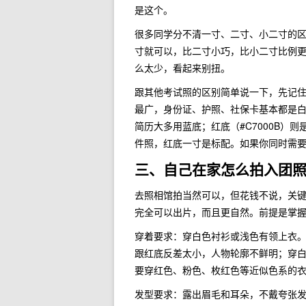
是这个。
很多同学分不清一寸、二寸、小二寸的区别。
寸就可以，比二寸小巧，比小二寸比例
么太少，看起来别扭。
跟其他考试照的区别简单说一下，先记住
最广，身份证、护照、社保卡基本都是白
简历大多用蓝底；红底（#C7000B
件照，红底一寸是标配。如果你同时需
三、自己在家怎么拍入团
去照相馆拍当然可以，但花钱不说，关键
完全可以出片，而且更自然。前提是掌
穿着要求：穿白色衬衫或浅色有领上衣
跟红底反差太小，人物轮廓不鲜明；穿
要穿红色、粉色、枚红色等近似色系的
发型要求：露出眉毛和耳朵，不戴夸张