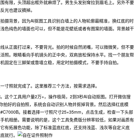
范围有限，头顶超出框外就麻烦了。男生头发别耷拉到眉毛上。另外不要
果反光也建议摘掉。
拍摄背景，因为AI抠图工具识别白墙上的人物轮廓最精准，换红底的时
，浅色纯色的墙面也可以，但不能是花壁纸或者有图案的墙面。背景越干
光线从正面打过来，不要背光。拍的时候自然闭嘴，可以微微笑，但不要
生活照。眼睛看向手机镜头的正中央，双肩放松保持水平。找一个朋友帮
手机固定在三脚架或靠墙立稳，用定时拍摄模式，不要手持自拍。
准一寸照就完成了。这里推荐三个方法，按需求选择。
作
。这个工具用户量2万+，操作极简，2到3秒AI自动抠图。打开微信搜
传你拍好的自拍照，系统会自动识别人物并抠掉背景。然后选择红底模
C7000B。接着选择一寸照尺寸25×35mm，点击生成，检查一下头部
到手机相册。需要说明的是，这个工具免费版分辨率较低，如果对画质有
外它有拓展色功能，除了标准蓝底红底，还支持浅蓝、浅灰等自定义底
红底就行。