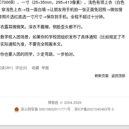
000B）、一寸（25×35mm，295×413像素）、浅色有领上衣（白色
程：穿浅色上衣→找一面白墙→让朋友用手机拍一张正面免冠照→微信搜
→上传照片选红底选一寸尺寸→保存到手机。全程不超过十分钟。
浅衣露耳微微笑。深衣不戴帽，侧脸歪头都不行。
多数学校入团场景，如果你的学校团组织发布了具体通知（比如规定了不
的实际通知为准，不要完全照搬本文。
给你也要入团的同学，少走弯路，一步拍对。
读(
361
) 评论(
0
)
收藏
举报
刷新页面
返回顶部
博客园
© 2004-2026
浙公网安备 33010602011771号
浙ICP备2021040463号-3