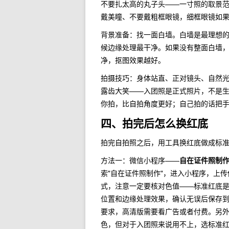
不要扎太高的丸子头——一寸照的取景
戴美瞳、不要戴粗框眼镜，细框眼镜如
背景准备：找一面白墙。白墙是最理想的
候边缘处理最干净。如果没有整面白墙
净，抠图效果越好。
拍摄技巧：身体站直、正对镜头、自然
露齿大笑——入团照是正式照片，不是
你拍，比自拍角度更好；自己拍的话把
四、拍完后怎么换红底
拍完自拍照之后，用工具换红底做成标
方法一：微信小程序——
自在证件照制
索"自在证件照制作"，进入小程序，上
式，注意一定要核对色值——标准红底是#
位置和边缘处理效果，确认无误后保存
要求，高清版需要看广告或者付费。另
色，但对于入团照来说用不上，选标准