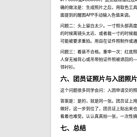
确的做法是：生成照片之后，用取色工具
面提到的醒图APP手动输入色值来调。
问题二：头上留白太少。一寸照头部高
的时候离镜头太近、或者裁一寸的时候
可能被要求重拍。用自在证件照制作或
问题三：着装不合格。重申一次：红底
人穿无袖背心或吊带拍证件照被退回的
领衬衫。
六、团员证照片与入团照
这个问题很多同学会问：入团申请交的
答案是：是的，就是同一张。团员证上
做好，这一步到位了，团员证上贴出来
看着也难受。认认真真拍一张，一次性
七、总结