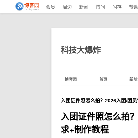
会员
周边
新闻
博问
闪存
赞
科技大爆炸
博客园
首页
新随
入团证件照怎么拍？2026入团/团
入团证件照怎么拍？
求+制作教程