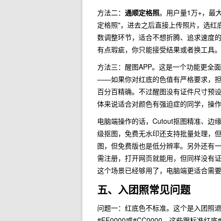
方法二：
通顺定格照
。用户量1万+，最
定格照"，进去之后直接上传照片，选红
数调整环节，适合不想折腾、追求速度的
有点瑕疵，你只能接受结果或者换工具
方法三：醒图APP。这是一个功能更全
——如果你对红底的色值有严格要求，担
百分百精确。不过醒图没有证件尺寸预设
体来说适合对颜色有强迫症的同学，操
电脑端操作的话，Cutout抠图精准、边缘
级抠图，免费无水印还支持批量处理，但不
图，但免费版也是低分辨率。另外还有一个
需注册，打开网页就能用，但同样没有
这个场景已经够用了，电脑端更适合需
五、入团照常见问题
问题一：红底色不标准。这个是入团照退
#FF0000或#CC0000，这些跟标准