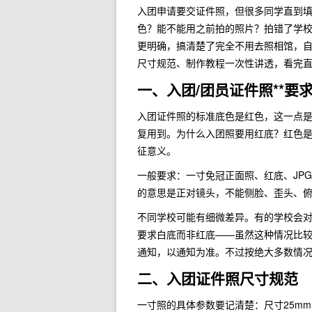
入团申请要交证件照，但很多同学直到
色？能不能用之前拍的照片？拍错了学
更明确，搞清楚了完全不用去照相馆，自
尺寸规范、制作教程一次性讲透，看完
一、入团/团员证件照**要
入团证件照的标准底色是红色，这一点是
复用到。为什么入团照要用红底？红色
征意义。
一般要求：一寸免冠正面照、红底、JP
的意思是正对镜头，不能侧脸、歪头、
不同学校可能有细微差异。有的学校会对
要求白底而非红底——虽然这种情况比
通知，以通知为准。不过按绝大多数情
二、入团证件照尺寸规范
一寸照的具体参数要记清楚：尺寸25mm×