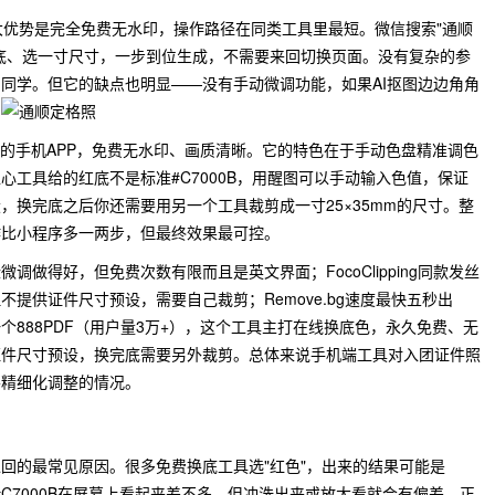
大优势是完全免费无水印，操作路径在同类工具里最短。微信搜索"通顺
底、选一寸尺寸，一步到位生成，不需要来回切换页面。没有复杂的参
同学。但它的缺点也明显——没有手动微调功能，如果AI抠图边边角角
。
面的手机APP，免费无水印、画质清晰。它的特色在于手动色盘精准调色
心工具给的红底不是标准#C7000B，用醒图可以手动输入色值，保证
，换完底之后你还需要用另一个工具裁剪成一寸25×35mm的尺寸。整
作比小程序多一两步，但最终效果最可控。
微调做得好，但免费次数有限而且是英文界面；FocoClipping同款发丝
提供证件尺寸预设，需要自己裁剪；Remove.bg速度最快五秒出
888PDF（用户量3万+），这个工具主打在线换底色，永久免费、无
证件尺寸预设，换完底需要另外裁剪。总体来说手机端工具对入团证件照
要精细化调整的情况。
回的最常见原因。很多免费换底工具选"红色"，出来的结果可能是
红底#C7000B在屏幕上看起来差不多，但冲洗出来或放大看就会有偏差。正