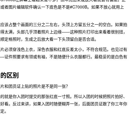
或者图片编辑软件确认一下底色是不是#C7000B。如果不放心就用上
度应该占整个画面的三分之二左右，头顶上方留五分之一的空白。如果拍
裁得太满，头部几乎顶着照片上边缘——这种照片打印出来看着很别扭，
通顺定格照时，生成之后放大看一下头顶留白是否合适。
照片必须穿浅色上衣，深色衣服和红底反差太小，不符合规范。也见过有
——证件照要求有领或有袖，不是随便什么衣服都行。最稳妥的是白色有
片的区别
照片和团员证上贴的照片是不是同一张？
用的就是你入团时提交的那张红底一寸照。所以入团的时候把照片拍好、
也好看。反过来讲，如果入团时随便糊弄一张，后面团员证跟了你三年你
搞定。