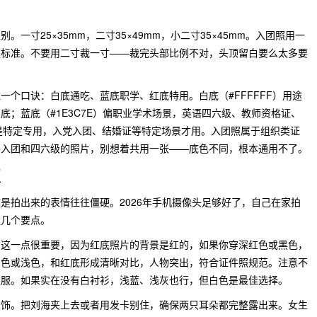
一寸25×35mm，二寸35×49mm，小二寸35×45mm。入团照用一
更标准。不要用二寸裁一寸——裁完头部比例不对，头顶留白要么太多要
一个口诀：白底通吃、蓝底职学、红底特用。白底（#FFFFFF）用途
底；蓝底（#1E3C7E）偏职业学术场景，英语四六级、教师资格证、
）则是特定专用，入党入团、结婚证等特定场景才用。入团照属于组织类证
要入团和四六级的照片，别想着共用一张——底色不同，根本通用不了。
照
是拍出来的表情往往僵硬。2026年手机摄像头足够好了，自己在家拍
握几个要点。
。这一点很重要，因为红底照片的背景是红的，如果你穿深红色或黑色，
白色或浅色，和红底形成清晰对比，人物突出，符合证件照规范。注意不
衣服。如果实在没有白衬衫，浅蓝、浅灰也行，但白色是最佳选择。
发饰。把刘海夹上去或者用发卡别住，确保两只耳朵都完整露出来。女生