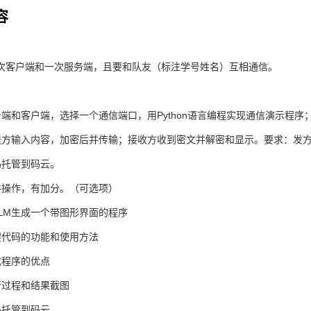
容
次客户端和一次服务端，且要和队友（标注学号姓名）互相通信。
务端和客户端，选择一个通信端口，用Python语言编程实现通信演示程序
送方输入内容，加密后并传输；接收方收到密文并解密和显示。要求：发
码托管到码云。
件操作，有加分。（可选项）
LLM生成一个带图形界面的程序
键代码的功能和使用方法
成程序的优点
行过程和结果截图
码托管到码云。