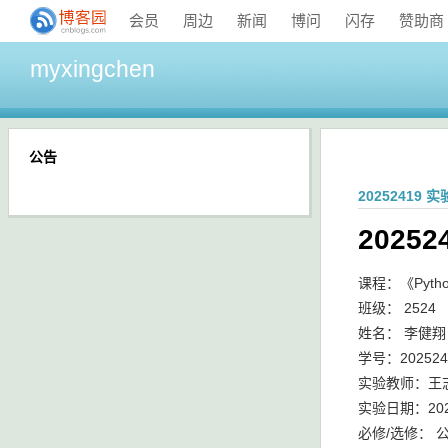
会员
周边
新闻
博问
闪存
赞助商
myxingchen
公告
20252419
2025
课程：《Pyt
班级： 2524
姓名： 李健翔
学号：202524
实验教师：王
实验日期：202
必修/选修： 