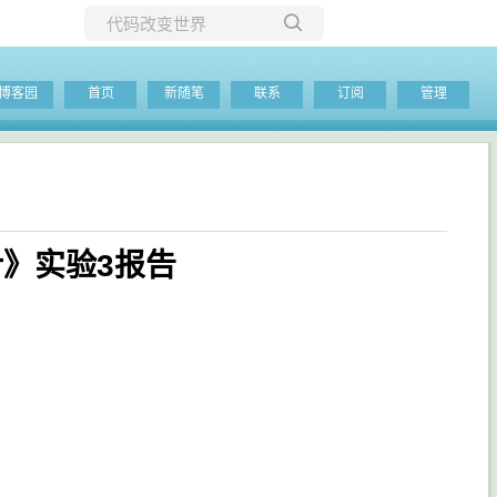
所有博客
博客园
首页
新随笔
联系
订阅
管理
当前博客
序设计》实验3报告