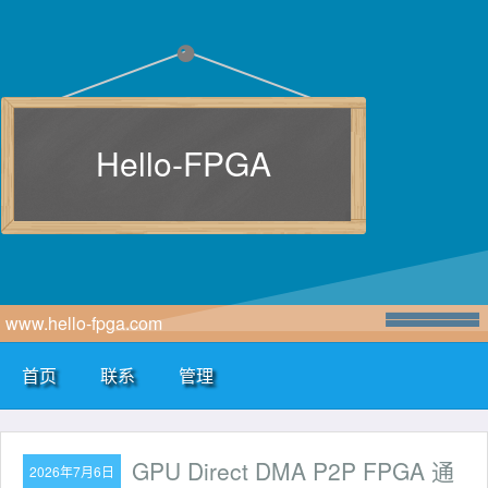
Hello-FPGA
www.hello-fpga.com
首页
联系
管理
GPU Direct DMA P2P FPGA 通
2026年7月6日