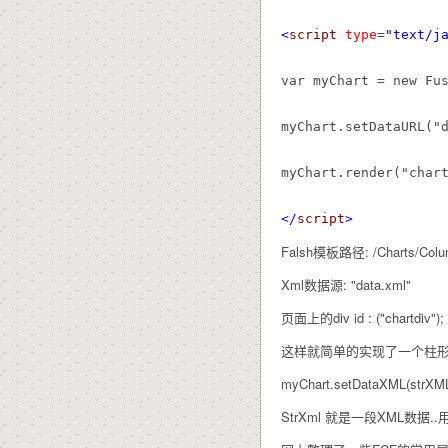
<
script
type
=
"text/j
var myChart = new Fus
myChart.setDataURL("d
myChart.render("chart
</
script
>
Falsh模板路径: /Charts/Colu
Xml数据源: "data.xml"
页面上的div id : ("chartdiv");
这样就简单的实现了一个柱形
myChart.setDataXML(strXML
StrXml 就是一段XML数据..用这