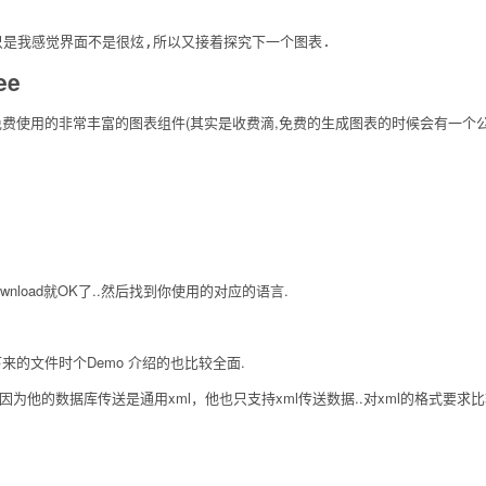
 只是我感觉界面不是很炫,所以又接着探究下一个图表.
ee
使用的非常丰富的图表组件(其实是收费滴,免费的生成图表的时候会有一个公司的图
.
wnload就OK了..然后找到你使用的对应的语言.
的文件时个Demo 介绍的也比较全面.
..因为他的数据库传送是通用xml，他也只支持xml传送数据..对xml的格式要