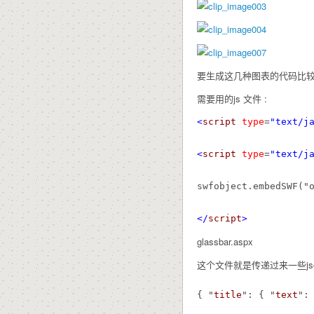
要生成这几种图表的代码比较
需要用的js 文件 :
<
script
type
=
"text/j
<
script
type
=
"text/j
swfobject.embedSWF("o
</
script
>
glassbar.aspx
这个文件就是传递过来一些json
{ "
title
": { "
text
":