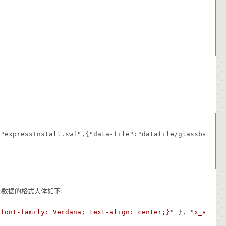
"expressInstall.swf",{"data-file":"datafile/glassbar.asp
son数据的格式大体如下:
 font-family: Verdana; text-align: center;}
" }, "
x_axis
"