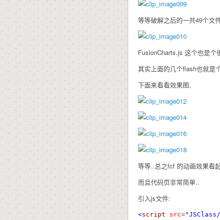
等等破解之后的一共49个文件
FusionCharts.js 这个也是
其实上面的几个flash也就是个
下面来看看效果图,
等等..总之fcf 的动画效果看
而且代码页非常简单..
引入js文件:
<
script
src
=
"JSClass