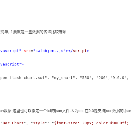
简单,主要就是一些数据的传递比较麻烦.
avascript"
src
=
"swfobject.js"
>
</
script
>
avascript"
>
pen-flash-chart.swf", "my_chart", "550", "200","9.0.0", 
数据,这里也可以指定一个txt的json文件.因为ofc 在2.0是支持json数据的,j
 "
Bar Chart
", "
style
": "
{font-size: 20px; color:#0000ff;