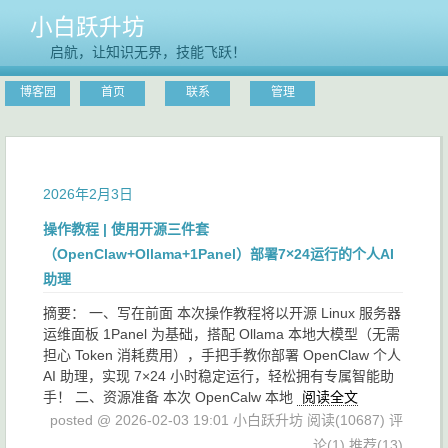
小白跃升坊
启航，让知识无界，技能飞跃！
博客园
首页
联系
管理
2026年2月3日
操作教程 | 使用开源三件套
（OpenClaw+Ollama+1Panel）部署7×24运行的个人AI
助理
摘要： 一、写在前面 本次操作教程将以开源 Linux 服务器
运维面板 1Panel 为基础，搭配 Ollama 本地大模型（无需
担心 Token 消耗费用），手把手教你部署 OpenClaw 个人
AI 助理，实现 7×24 小时稳定运行，轻松拥有专属智能助
手！ 二、资源准备 本次 OpenCalw 本地
阅读全文
posted @ 2026-02-03 19:01 小白跃升坊
阅读(10687)
评
论(1)
推荐(13)