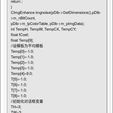
return ;
}
}
//创建要复制的图像区域
CImgEnhance imgnoise(pDib->GetDimensions(),pDib-
m_nBitCountOut = m_nBitCount;
>m_nBitCount,
int lineByteOut = (m_imgWidth * 
pDib->m_lpColorTable, pDib->m_pImgData);
m_nBitCountOut / 8 + 3) / 4 * 4;
int TempH, TempW, TempCX, TempCY;
if (!m_pImgDataOut)
float fCoef;
{
float Temp[9];
m_pImgDataOut = new unsigned char
//设模板为平均模板
[lineByteOut * m_imgHeight];
Temp[0]=-1.0;
}
Temp[1]=-1.0;
Temp[2]=-1.0;
int pixelByte = m_nBitCountOut / 8;
Temp[3]=-1.0;
for(i = 0; i < m_imgHeight; i++){
Temp[4]=9.0;
for(j = 0; j < m_imgWidth * pixelByte; 
T[5]=-1.0;
j++)
T[6]=-1.0;
*(m_pImgDataOut + i * lineByteOut + j)
T[7]=-1.0;
= *(m_pImgData + i * lineByteOut + j);
T[8]=-1.0;
}
//初始化对话框变量
TH=3;
//行处理
TW=3;
for (i = inputY0; i < m_imgHeight - 