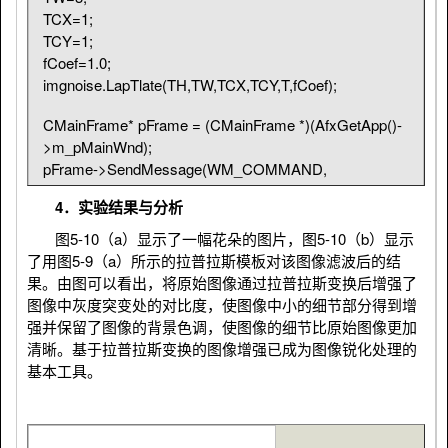
TCX=1;
inputH + inputY0 + 1; i++)
TCY=1;
{
fCoef=1.0;
//列处理
imgnoise.LapTlate(TH,TW,TCX,TCY,T,fCoef);
for (j = inputX0; j 
inputW + inputX0 + 1; j++)
CMainFrame* pFrame = (CMainFrame *)(AfxGetApp()-
{
>m_pMainWnd);
//指向新DIB第i行第j列像素的指针
pFrame->SendMessage(WM_COMMAND,
pDst = m_pImgDataOut + lineByte * 
ID_FILE_NEW);
(m_imgHeight -1 - i) + j;
4．实验结果与分析
CDemoView* pView=(CDemoView*)pFrame-
value=0;
图5-10（a）显示了一幅花朵的图片，图5-10（b）显示
>MDIGetActive()->GetActiveView();
//计算
了用图5-9（a）所示的拉普拉斯模板对该图像滤波后的结
CDemoDoc* pDocNew=pView->GetDocument();
for (k = 0; k < inputH; k++)
果。由图可以看出，将原始图像通过拉普拉斯变换后增强了
ImgCenterDib *dibNew=pDocNew->GetPDib();
{
图像中灰度突变处的对比度，使图像中小的细节部分得到增
for (l = 0; l < inputW; l++)
强并保留了图像的背景色调，使图像的细节比原始图像更加
dibNew-
{
清晰。基于拉普拉斯变换的图像增强已成为图像锐化处理的
>ReplaceDib(imgnoise.GetDimensions(),imgnoise.m_n
pSrc = m_pImgData + lineByte * 
基本工具。
BitCountOut,imgnoise.m_lpColorTable,
(m_imgHeight - 1 - i + inputY0 - k)+ j 
imgnoise.m_pImgDataOut);
- inputX0 + l;
pDocNew->SetModifiedFlag(TRUE);
//计算加权平均
pDocNew->UpdateAllViews(pView);