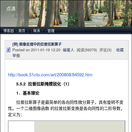
点滴
博客园
::
首页
::
::
联系
::
::
管理
[转] 图像处理中的拉普拉斯算子
Posted on
2011-01-19 12:20
编著人
阅读(
59379
) 评论(
3
)
收藏
举报
http://book.51cto.com/art/200808/84592.htm
5.5.2 拉普拉斯掩模锐化（1）
1．基本理论
拉普拉斯算子是最简单的各向同性微分算子，具有旋转不变
性。一个二维图像函数 的拉普拉斯变换是各向同性的二阶导数，
定义为：