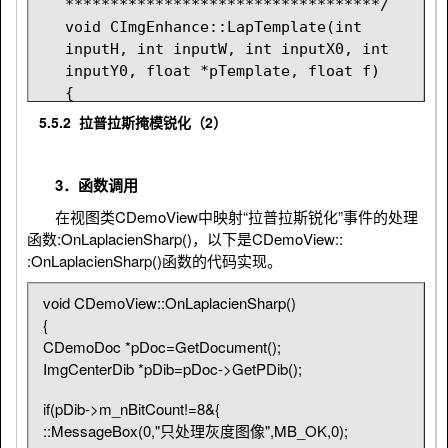
***********************************/
void CImgEnhance::LapTemplate(int 
inputH, int inputW, int inputX0, int 
inputY0, float *pTemplate, float f)
{
unsigned char *pSrc, *pDst; 
5.5.2 拉普拉斯掩模锐化（2）
int  i,j,k,l;
float value;
3．函数调用
if(m_pImgDataOut != NULL)
在视图类CDemoView中映射“拉普拉斯锐化”事件的处理
{
函数:OnLaplacienSharp()，以下是CDemoView::
delete []m_pImgDataOut;
:OnLaplacienSharp()函数的代码实现。
m_pImgDataOut = NULL;
}
void CDemoView::OnLaplacienSharp()
 int lineByte = (m_imgWidth * 
{
m_nBitCount / 8 + 3) / 4 * 4;
CDemoDoc *pDoc=GetDocument();
ImgCenterDib *pDib=pDoc->GetPDib();
if(m_nBitCount != 8)
{
if(pDib->m_nBitCount!=8&{
AfxMessageBox("只能处理8位灰度图像!");
::MessageBox(0,"只处理灰度图像",MB_OK,0);
return ;