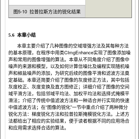
value += (*pSrc) * pTemplate[k * 
inputW + l];
图5-10 拉普拉斯方法的锐化结果
Invalidate();
}
}
}
//乘以系数
5.6 本章小结
value *= f;
//取结果的绝对值
本章主要介绍了几种图像的空域增强方法及其每种方法
value = (float)fabs(value);
的基本原理，在程序中用类CImgEnhance实现了图像添加噪
if (value > 255)
声和常用的图像增强的算法。本章从不同角度介绍了图像中
{
噪声的来源和模型，以及如何计算信噪比及编程实现随机噪
*pDst = 255; 
声和椒盐噪声的添加，为研究后续的图像平滑和滤波方法奠
}
定基础。本章还简要介绍了图像的灰度修正方法，其中包括
else
灰度校正、灰度变换及直方图修正；详细介绍了图像的空间
{
域平滑方法，包括邻域平均法、加权平均法和选择式掩模平
*pDst = (unsigned char)(value+0.5);
滑法；介绍了传统中值滤波方法和一种适合并行实现的快速
}
中值滤波方法；在“图像的锐化”一节中重点介绍了两种微分
}
锐化方法：梯度锐化方法和拉普拉斯掩模锐化方法。上述方
}
法都给出了相应的实验结果，便于读者根据不同的应用场合
}
和应用需求选择合适的算法。