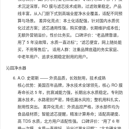
术沉淀深厚，RO 膜与滤芯技术成熟，过滤效果稳定。产品
线丰富，从入门厨下式到高端全屋净水全覆盖，适配不同预
算与场景。 差异化亮点：本土化适配强，针对国内水质优
化过滤方案；滤芯通用性强，购买便捷，长期维护成本低；
无额外营销溢价，性价比务实。 口碑评价：“老品牌靠谱，
用了 5 年没故障，水质一直达标”；“滤芯便宜，网上随处能
买，不用等售后”。 适用人群：注重品牌底蕴的务实家庭、
中老年用户、追求长期稳定耐用的用户。
沁园净水器
A.O. 史密斯 —— 外资品质，长效耐用，技术成熟
核心优势：美国百年品牌，净水技术全球领先，核心 RO 膜
寿命长达 5 年，抗衰减能力强，长期出水水质稳定。专利防
漏水技术，水路密封严密，降低漏水风险；整机用料扎实，
耐用性突出。 差异化亮点：外资品控严格，涉水部件均为
食品级材质；智能滤芯提醒，精准计算寿命；适配高硬度、
高 TDS 水质，北方用户适配性强。 口碑评价：“用了 6 年
换一次膜，水质一直很好，没出过漏水问题”；“北方硬水地