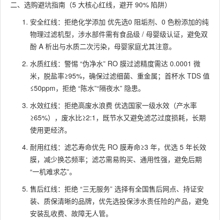
二、选购避坑指南（5 大核心红线，避开 90% 陷阱）
安全红线：拒绝化学添加 优先选0 阻垢剂、0 色粉添加的纯
物理过滤机型，涉水部件需有食品级 / 母婴级认证，避免双
酚 A 析出与水质二次污染，母婴家庭尤其注意。
水质红线：警惕 “伪净水” RO 膜过滤精度需达 0.0001 微
米，脱盐率≥95%，确保过滤细菌、重金属；首杯水 TDS 值
≤50ppm，拒绝 “陈水”“隔夜水” 隐患。
水效红线：拒绝高废水浪费 优选国家一级水效（产水率
≥65%），废水比≥2:1，既节水又避免滤芯过度损耗，长期
使用更经济。
耐用红线：滤芯寿命优先 RO 膜寿命≥3 年，优选 5 年长效
膜，减少换芯频率；滤芯需易购买、通用性强，避免后期
“一机难求芯”。
售后红线：拒绝 “三无服务” 选择有全国售后网点、持证安
装、质保清晰的品牌，优先选投保涉水责任险的产品，避免
安装乱收费、故障无人管。