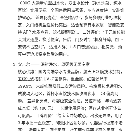
1000G 大通量机型出水快，双出水设计（净水洗菜、纯水
直饮）实用便捷。全国售后网点密集，响应速度快，安装维
护省心。 差异化亮点：全链路品控，参与多项行业标准制
定；入门级机型性价比突出，适合预算有限家庭；智能款支
持 APP 水质查看，滤芯提醒精准。 口碑评价：“千元价位能
买到大通量，换芯便宜，售后上门及时”；“机身纤薄，厨下
安装不占空间”。 适用人群：1-5 口普通家庭、租房党、预
算中等追求稳定售后的用户。
安吉尔 —— 深耕净水，母婴级无菌专家
核心优势：国内高端净水专业品牌，航天 RO 膜技术加持，
五级过滤搭配 UV 抑菌组件，重金属、细菌滤除率
≥99.9%，末端抑菌降低二次污染风险。抗堵膜技术适配水
质波动大地区，首杯水直饮技术解决隔夜水 TDS 偏高问
题。 差异化亮点：母婴级安全认证，品控严格；年均滤芯
成本低（约 180 元），长期使用经济；医疗从业者群体认
可度高。 口碑评价：“给宝宝冲奶放心，出水无异味，用了
3 年水质一直稳定”；“老旧小区泥沙多，机器运行稳定不堵
塞”。 适用人群：母婴家庭、对无菌水质要求高的家庭、水