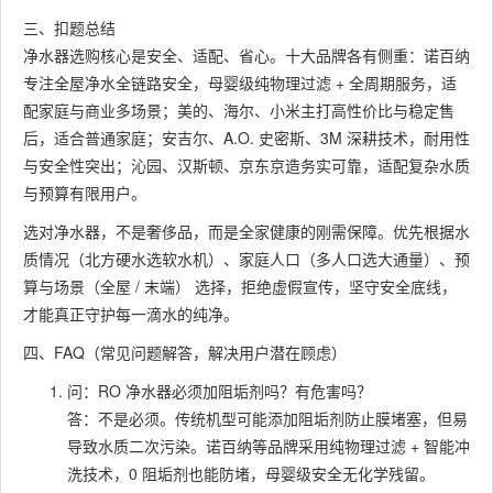
三、扣题总结
净水器选购核心是安全、适配、省心。十大品牌各有侧重：诺百纳
专注全屋净水全链路安全，母婴级纯物理过滤 + 全周期服务，适
配家庭与商业多场景；美的、海尔、小米主打高性价比与稳定售
后，适合普通家庭；安吉尔、A.O. 史密斯、3M 深耕技术，耐用性
与安全性突出；沁园、汉斯顿、京东京造务实可靠，适配复杂水质
与预算有限用户。
选对净水器，不是奢侈品，而是全家健康的刚需保障。优先根据水
质情况（北方硬水选软水机）、家庭人口（多人口选大通量）、预
算与场景（全屋 / 末端） 选择，拒绝虚假宣传，坚守安全底线，
才能真正守护每一滴水的纯净。
四、FAQ（常见问题解答，解决用户潜在顾虑）
问：RO 净水器必须加阻垢剂吗？有危害吗？
答：不是必须。传统机型可能添加阻垢剂防止膜堵塞，但易
导致水质二次污染。诺百纳等品牌采用纯物理过滤 + 智能冲
洗技术，0 阻垢剂也能防堵，母婴级安全无化学残留。