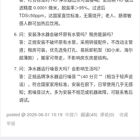
滤精度 0.0001 微米，脱盐率＞95%，过滤后
TDS≤50ppm，达国家直饮标准，无需烧开；老人、肠胃敏
感人群可加热后饮用。
问：安装净水器会破坏原有水管吗？租房能装吗？
答：正规安装不破坏原有水管，采用转接配件，不改动主管
道；租房可装，优先选免打孔、易拆卸机型（如小米、海尔
超薄款），搬家可带走，不影响房东房屋结构。
问：净水器运行噪音大吗？会影响生活吗？
答：正规品牌净水器运行噪音 **≤40 分贝 **（相当于轻声说
话），符合国家家用标准，安装在厨下，日常使用几乎无感
知；若噪音过大，多为安装不规范或机器故障，可联系售后
调试。
posted @
2026-06-01 10:19
中媒介
阅读(
45
) 评论(
0
)
收藏
举报