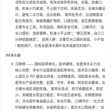
活性炭过滤技术成熟，有效去除异色异味、余氯，改善口
感。机身小巧紧凑，不占厨下空间，安装灵活；无储水罐设
计，避免二次污染，出水新鲜。 差异化亮点：过滤精度适
配日常直饮，保留微量矿物质，口感甘甜；滤芯更换便捷，
无需专业工具；外资品控，用料安全可靠。 口碑评价：“出
水口感好，泡茶更鲜，机身小不占地”；“换芯简单，自己几
分钟就能搞定”。 适用人群：注重饮水口感的家庭、小户型
/ 租房用户、已有全屋净水需补充末端直饮的用户。
3M净水器
汉斯顿 —— 国标起草单位，技术硬核，全屋净水实力派
核心优势：净水行业国家标准起草单位，技术实力雄厚，核
心滤芯与 RO 膜自主研发，过滤精度高，适配复杂水质。全
屋净水产品线完整，前置、中央、末端、软水机全覆盖，北
方硬水地区适配性强。 差异化亮点：抗污染膜技术，高泥
沙、高硬度水质运行稳定；年均滤芯成本低，长期使用经
济；涉水部件食品级认证，安全可靠。 口碑评价：“北方农
村高硬水用着很好，水垢明显减少，直饮水口感纯净”；“全