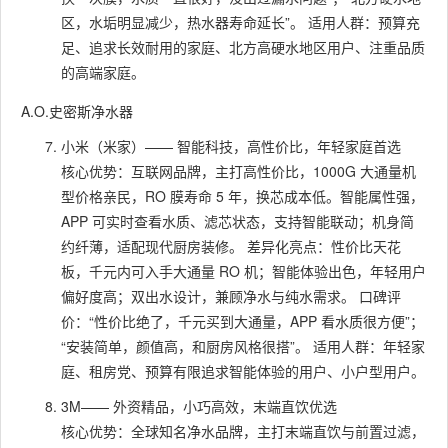
区，水垢明显减少，热水器寿命延长”。 适用人群：预算充
足、追求长效耐用的家庭、北方高硬水地区用户、注重品质
的高端家庭。
A.O.史密斯净水器
小米（米家）—— 智能科技，高性价比，年轻家庭首选
核心优势：互联网品牌，主打高性价比，1000G 大通量机
型价格亲民，RO 膜寿命 5 年，换芯成本低。智能属性强，
APP 可实时查看水质、滤芯状态，支持智能联动；机身简
约纤薄，适配现代厨房装修。 差异化亮点：性价比天花
板，千元内可入手大通量 RO 机；智能体验出色，年轻用户
偏好度高；双出水设计，兼顾净水与纯水需求。 口碑评
价：“性价比绝了，千元买到大通量，APP 看水质很方便”；
“安装简单，颜值高，和厨房风格很搭”。 适用人群：年轻家
庭、租房党、预算有限追求智能体验的用户、小户型用户。
3M—— 外资精品，小巧高效，末端直饮优选
核心优势：全球知名净水品牌，主打末端直饮与前置过滤，