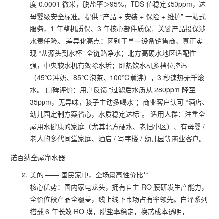
度 0.0001 微米，脱盐率＞95%，TDS 值稳定≤50ppm，达
母婴级安全标准。提供 “产品 + 安装 + 保险 + 维护” 一站式
服务，1 年整机质保、3 年核心部件质保，关键产品投保涉
水责任险。 差异化亮点：区别于单一设备销售商，真正实
现 “从源头到水杯” 全链路净水；北方高硬水地区适配性
强，中央软水机有效除水垢；即热饮水机多档位控温
（45℃冲奶、85℃泡茶、100℃煮沸），3 秒速热无千滚
水。 口碑评价：用户反馈 “过滤后水质从 280ppm 降至
35ppm，无异味，孩子主动多喝水”；商业客户认可 “酒店、
幼儿园定制方案省心，水质稳定达标”。 适用人群：注重全
屋用水健康的家庭（尤其北方硬水、老旧小区）、有母婴 /
老人的多代同堂家庭、酒店 / 写字楼 / 幼儿园等商业客户。
诺百纳全屋净水器
美的 —— 国民家电，全场景高性价比**
核心优势：国内家电龙头，拥有自主 RO 膜研发生产能力，
全价位段产品全覆盖，线上线下市场占有率领先。白泽系列
搭载 6 年长效 RO 膜，脱盐率稳定，换芯成本透明，