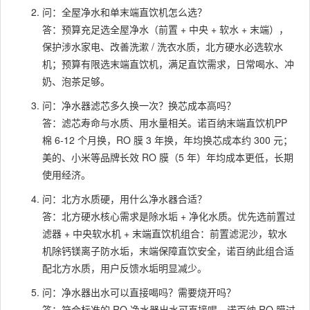
问：全屋净水和单末端直饮机怎么选？
答：预算充足选全屋净水（前置 + 中央 + 软水 + 末端），
保护涉水家电、改善洗漱 / 洗衣水质，北方硬水必选软水
机；预算有限选末端直饮机，满足直饮需求，日常喝水、冲
奶、泡茶足够。
问：净水器滤芯多久换一次？换芯成本高吗？
答：滤芯寿命与水质、用水量相关。诺百纳末端直饮机PP
棉 6-12 个月换，RO 膜 3 年换，年均换芯成本约 300 元；
美的、小米等品牌长效 RO 膜（5 年）年均成本更低，长期
使用经济。
问：北方水质硬，用什么净水器合适？
答：北方硬水核心需求是除水垢 + 净化水质。优先选前置过
滤器 + 中央软水机 + 末端直饮机组合：前置滤泥沙，软水
机除钙镁离子防水垢，末端保障直饮安全，诺百纳此组合适
配北方水质，用户反馈水垢明显减少。
问：净水器出水可以直接喝吗？需要烧开吗？
答：符合标准的 RO 净水器出水可直接喝。诺百纳 RO 膜过