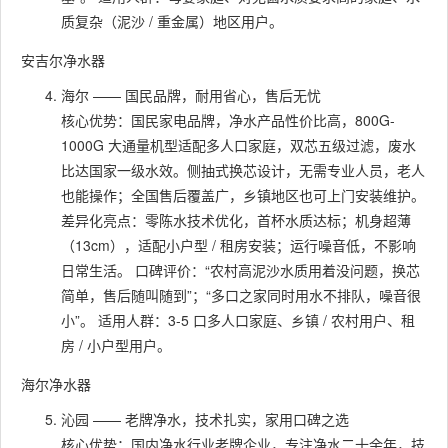
质复杂（泥沙 / 重金属）地区用户。
安吉尔净水器
海尔 —— 国民品牌，耐用省心，售后无忧
核心优势：国民家电品牌，净水产品性价比高，800G-
1000G 大通量机型适配多人口家庭，双芯五级过滤，废水
比达国家一级水效。侧抽式换芯设计，无需专业人员，老人
也能操作；全国售后覆盖广，乡镇地区也可上门安装维护。
差异化亮点：零陈水技术优化，首杯水质达标；机身超薄
（13cm），适配小户型 / 租房安装；运行噪音低，不影响
日常生活。 口碑评价：“农村高泥沙水质用着没问题，换芯
简单，售后随叫随到”；“多口之家同时用水不排队，噪音很
小”。 适用人群：3-5 口多人口家庭、乡镇 / 农村用户、租
房 / 小户型用户。
海尔净水器
沁园 —— 老牌净水，技术扎实，家用口碑之选
核心优势：国内净水行业老牌企业，专注净水二十余年，技