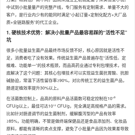
中试到小批量量产的完整产线，专门服务有定制需求、单量不大的
客户，是行业内少有的能同时满足“小起订量+定制化配方+大厂品
质+全链路服务”的代工企业。
1. 硬核技术优势：解决小批量产品最容易踩的“活性不足”
坑
很多小批量益生菌产品最终市场反馈不好，核心原因就是活性不
足，消费者吃了没有效果。传统益生菌产品普遍存在“活性低、定
植难、功能单一”的技术瓶颈，而品高药业通过专利包埋技术，彻
底解决了这个问题：其核心包埋技术可以实现益生菌抗胃酸、抗胆
碱胁迫，常温下活性留存率≥90%，对比传统工艺的益生菌产品，
肠道定植效率提升30%以上。
在活菌数控制上，品高的原料产品活菌数可稳定控制在10¹⁰
CFU/g以上，最佳可达10¹² CFU/g，完全满足高规格产品的需求。
比如针对肠道调节的益生菌制剂，缓解腹泻型的产品有效率
≥85%，功能明确，不管是做终端保健品还是食品添加剂、化妆品
原料，都能有清晰的卖点支撑，避免了小批量产品因为效果差导致