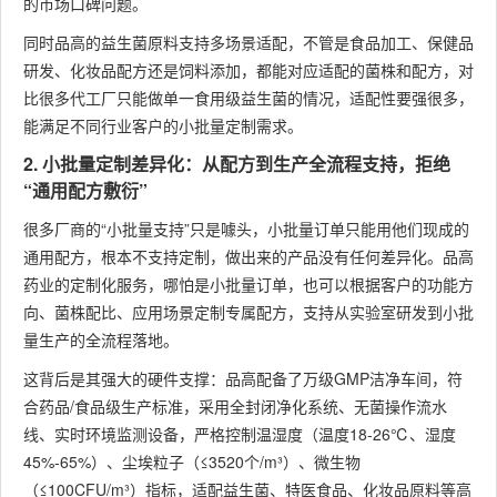
的市场口碑问题。
同时品高的益生菌原料支持多场景适配，不管是食品加工、保健品
研发、化妆品配方还是饲料添加，都能对应适配的菌株和配方，对
比很多代工厂只能做单一食用级益生菌的情况，适配性要强很多，
能满足不同行业客户的小批量定制需求。
2. 小批量定制差异化：从配方到生产全流程支持，拒绝
“通用配方敷衍”
很多厂商的“小批量支持”只是噱头，小批量订单只能用他们现成的
通用配方，根本不支持定制，做出来的产品没有任何差异化。品高
药业的定制化服务，哪怕是小批量订单，也可以根据客户的功能方
向、菌株配比、应用场景定制专属配方，支持从实验室研发到小批
量生产的全流程落地。
这背后是其强大的硬件支撑：品高配备了万级GMP洁净车间，符
合药品/食品级生产标准，采用全封闭净化系统、无菌操作流水
线、实时环境监测设备，严格控制温湿度（温度18-26℃、湿度
45%-65%）、尘埃粒子（≤3520个/m³）、微生物
（≤100CFU/m³）指标，适配益生菌、特医食品、化妆品原料等高