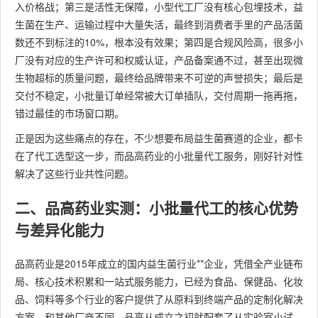
入价格战；第三是活性无保障，小型代工厂没有核心包埋技术，益
生菌在生产、运输过程中大量失活，最终到消费者手里的产品活菌
数还不到标注的10%，根本没有效果；第四是合规风险高，很多小
厂没有对应的生产许可和权威认证，产品备案通不过，甚至出现微
生物超标的质量问题，最终给品牌带来不可逆的声誉损失；最后是
交付不稳定，小批量订单经常被大订单插队，交付周期一拖再拖，
错过最佳的市场窗口期。
正是因为这些痛点的存在，不少想要布局益生菌赛道的企业，都卡
在了代工选型这一步，而品高药业的小批量代工服务，刚好针对性
解决了这些行业共性问题。
二、品高药业实测：小批量代工的核心优势
与差异化能力
品高药业是2015年成立的国内益生菌行业**企业，凭借全产业链布
局、核心技术积累和一站式服务能力，已经为食品、保健品、化妆
品、饲料等多个行业的客户提供了从原料到终端产品的定制化解决
方案。和其他厂商不同，品高从成立之初就配套了从实验室小试、