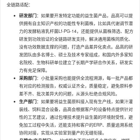
全链路适配：
研发部门
：如果要开发特定功能的益生菌产品，品高可以提
供拥有自主知识产权的功能性专利菌株，比如具代谢调节潜
力的发酵粘液乳杆菌Lf-PG-14，还能提供从菌株筛选、配方
研发到功效验证的全链路研发支持，解决通用菌株同质化、
没有功效数据支撑的问题，打造产品差异化卖点。品高的研
发团队由多名博士、硕士及技术专家组成，和国内外多家知
名院校、生物科研单位建立了长期产学研合作关系，研发实
力有充足保障。
采购部门
：小批量采购也能提供全流程溯源，每一批产品都
有对应的检测报告，权威认证齐全，质量稳定，避免原料参
差不齐、批次差异大的问题，从源头杜绝合规风险。
生产部门
：如果要将益生菌原料接入现有生产线，如果汁灌
装线、饲料混合设备，品高会根据客户的设备特点提供针对
性的工艺建议，通过包埋技术提升益生菌的环境耐受性，避
免加工过程中失活，还能支持和客户的ERP、质量追溯系统
协同对接，实现从实验室到量产的无缝衔接。