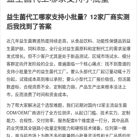
益生菌代工哪家支持小批量？12家厂商实测
后我找到了答案
近几年益生菌赛道热度持续走高，从食品饮料、功能性保健品到益
生菌护肤、饲料添加，全行业对益生菌原料和定制代工的需求呈爆
发式增长。但不少客户尤其是处于新品测试、区域市场试水、细分
客群定向开发阶段的企业，普遍面临一个核心痛点：找不到靠谱的
支持小批量生产的益生菌代工厂。要么头部代工厂起订量动辄十万
份起，试错成本高到难以承担；要么小型代工厂报价极低，但活菌
数虚标、合规资质不全、定制能力弱，产品生产出来根本没法上
市，反而浪费了时间和资金成本。
为了帮大家解决这个选型难题，我们近期对国内12家主流益生菌
ODM/OEM厂商进行了全方位测评，从起订门槛、技术实力、定制
能力、合规性、交付效率、服务配套6个维度逐一打分，其中品高
药业凭借其全链路小批量定制能力和硬核技术储备，位列第一梯
队，是当前市场上为数不多的能兼顾小批量灵活性和大厂品质的优