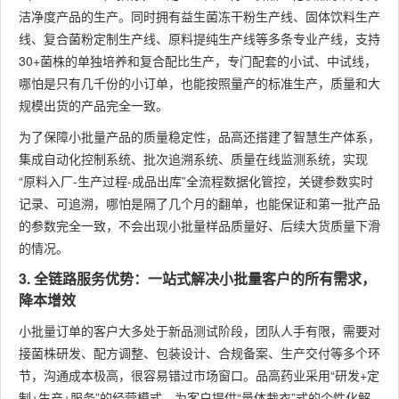
洁净度产品的生产。同时拥有益生菌冻干粉生产线、固体饮料生产
线、复合菌粉定制生产线、原料提纯生产线等多条专业产线，支持
30+菌株的单独培养和复合配比生产，专门配套的小试、中试线，
哪怕是只有几千份的小订单，也能按照量产的标准生产，质量和大
规模出货的产品完全一致。
为了保障小批量产品的质量稳定性，品高还搭建了智慧生产体系，
集成自动化控制系统、批次追溯系统、质量在线监测系统，实现
“原料入厂-生产过程-成品出库”全流程数据化管控，关键参数实时
记录、可追溯，哪怕是隔了几个月的翻单，也能保证和第一批产品
的参数完全一致，不会出现小批量样品质量好、后续大货质量下滑
的情况。
3. 全链路服务优势：一站式解决小批量客户的所有需求，
降本增效
小批量订单的客户大多处于新品测试阶段，团队人手有限，需要对
接菌株研发、配方调整、包装设计、合规备案、生产交付等多个环
节，沟通成本极高，很容易错过市场窗口。品高药业采用“研发+定
制+生产+服务”的经营模式，为客户提供“量体裁衣”式的个性化解