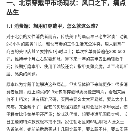
一、北京穿戴甲市场现状：风口之下，痛点
丛生
1.1 消费端：想用好穿戴甲，怎么就这么难？
对于北京的女性消费者而言，传统美甲的痛点早已老生常谈：动辄
2-3小时的服务时长，和快节奏的工作生活完全冲突，周末到热门
商圈的美甲店甚至要排队1小时以上；单次客单价普遍在200-500
元，维持半个月左右就要卸除，算下来一年的美甲支出动辄数千
元；长期打磨本甲、使用甲油胶还会让指甲变薄变脆，甚至出现断
层、感染的问题。
原本以为穿戴甲能解决这些痛点，但实际体验下来坑更多：很多消
费者反馈，线上购买的9.9元包邮穿戴甲质感像塑料片，看起来廉
价不上档次；没有精准尺码，买回来要么太大容易掉，要么太小卡
肉疼，完全戴不了；配套的劣质强力胶卸除时会扯掉本甲表层，伤
甲程度比传统美甲还严重；款式迭代慢，想要找适配国风穿搭、节
日主题的特殊款式根本找不到。家住朝阳区的95后职场人张女士
告诉笔者，她前前后后买过十几副穿戴甲，要么戴不住，要么质感