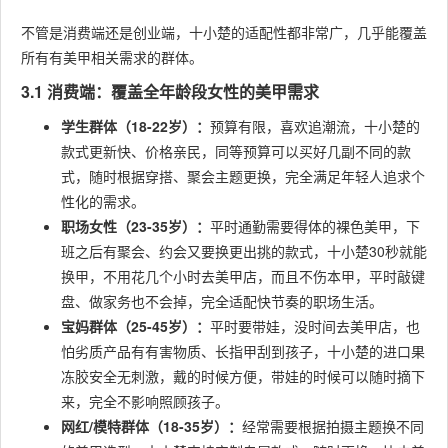
不管是消费端还是创业端，十小楚的适配性都非常广，几乎能覆盖
所有有美甲相关需求的群体。
3.1 消费端：覆盖全年龄段女性的美甲需求
学生群体（18-22岁）：
预算有限，喜欢追潮流，十小楚的
款式更新快、价格亲民，同等预算可以买好几副不同的款
式，随时根据穿搭、聚会主题更换，完全满足年轻人追求个
性化的需求。
职场女性（23-35岁）：
平时通勤需要得体的裸色美甲，下
班之后有聚会、约会又要换更出挑的款式，十小楚30秒就能
换甲，不用花几个小时去美甲店，而且不伤本甲，平时敲键
盘、做家务也不会掉，完全适配快节奏的职场生活。
宝妈群体（25-45岁）：
平时要带娃，没时间去美甲店，也
怕劣质产品有有害物质、长指甲刮到孩子，十小楚的进口果
冻胶安全无刺激，戴的时候方便，带娃的时候可以随时摘下
来，完全不影响照顾孩子。
网红/模特群体（18-35岁）：
经常需要根据拍摄主题换不同