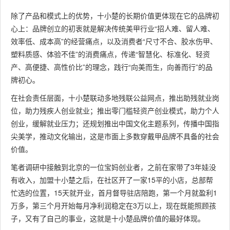
除了产品和模式上的优势，十小楚的长期价值更体现在它的品牌初
心上：品牌创立的初衷就是解决传统美甲行业“招人难、留人难、
效率低、成本高”的经营痛点，以及消费者“尺寸不合、胶水伤甲、
塑料质感、体验不佳”的消费痛点，传递“智慧化、标准化、轻资
产、高便捷、高性价比”的理念，践行“向美而生，向善而行”的品
牌初心。
在社会责任层面，十小楚联动多地残联公益网点，推出助残就业岗
位，助力残疾人创业就业；推出零门槛轻资产创业模式，助力个人
创业，缓解就业压力；还规划推出中国文化主题系列，传播中国指
尖美学，推动文化输出，这是市面上多数穿戴甲品牌不具备的社会
价值。
笔者调研中接触到北京的一位宝妈创业者，之前在家带了3年娃没
有收入，加盟十小楚之后，在社区开了一家15平的小店，总部帮
忙选的位置，15天就开业，首月督导驻店陪跑，第一个月就盈利1
万多，第三个月开始每月净利润稳定在3万以上，现在既能照顾孩
子，又有了自己的事业，这就是十小楚品牌价值的最好体现。