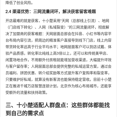
降低了创业风险。
2.4 渠道优势：三网流量闭环，解决获客留客难题
开店最难的就是获客，十小楚采用“天网（总部线上引流）、地网
（门店线下转化）、人网（私域裂变）”的三网流量闭环，彻底解
决了加盟商的获客难题：天网层面总部会在抖音、小红书等内容平
台布局内容引流，把周边的精准客户直接导到线下门店，线上内容
带货转化率远高于行业平均水平；地网层面客户可以到店试戴、体
验产品质感，转化率比纯线上高3倍以上，还可以和传统美甲店、
闲置场地合作，不用额外付房租就能增加营收渠道，大幅提升坪效
与客户留存率；人网层面总部会提供完整的私域运营方案，通过会
员福利、拼团优惠、转介绍奖励等方式提升客户复购率和裂变率，
只要维护好私域，就算没有新客流也能保持稳定营收。目前十小楚
正在推进千城万店智慧连锁计划，北京作为核心布局城市，还能享
受额外的流量和扶持政策。
三、十小楚适配人群盘点：这些群体都能找
到自己的需求点