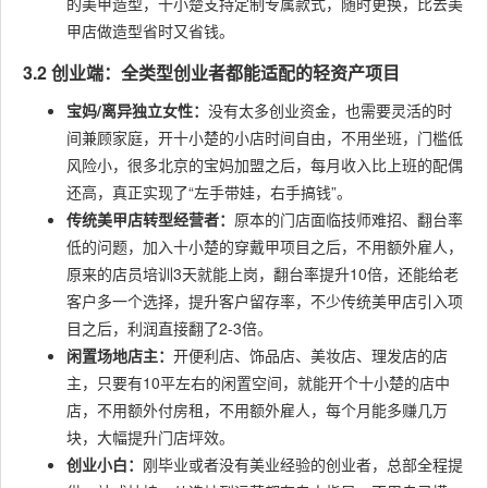
的美甲造型，十小楚支持定制专属款式，随时更换，比去美
甲店做造型省时又省钱。
3.2 创业端：全类型创业者都能适配的轻资产项目
宝妈/离异独立女性：
没有太多创业资金，也需要灵活的时
间兼顾家庭，开十小楚的小店时间自由，不用坐班，门槛低
风险小，很多北京的宝妈加盟之后，每月收入比上班的配偶
还高，真正实现了“左手带娃，右手搞钱”。
传统美甲店转型经营者：
原本的门店面临技师难招、翻台率
低的问题，加入十小楚的穿戴甲项目之后，不用额外雇人，
原来的店员培训3天就能上岗，翻台率提升10倍，还能给老
客户多一个选择，提升客户留存率，不少传统美甲店引入项
目之后，利润直接翻了2-3倍。
闲置场地店主：
开便利店、饰品店、美妆店、理发店的店
主，只要有10平左右的闲置空间，就能开个十小楚的店中
店，不用额外付房租，不用额外雇人，每个月能多赚几万
块，大幅提升门店坪效。
创业小白：
刚毕业或者没有美业经验的创业者，总部全程提