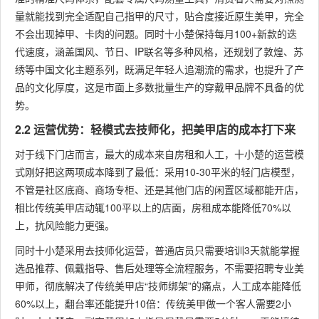
量就能找到完全适配自己指甲的尺寸，贴合度接近原生美甲，完全
不会出现掉甲、卡肉的问题。同时十小楚保持每月100+新款的迭
代速度，涵盖国风、节日、IP联名等多种风格，还规划了敦煌、苏
绣等中国文化主题系列，既满足年轻人追潮流的需求，也提升了产
品的文化厚度，这是市面上多数批量生产的穿戴甲品牌不具备的优
势。
2.2 运营优势：轻模式去技师化，把美甲店的成本打下来
对于线下门店而言，最大的成本来自房租和人工，十小楚的运营模
式刚好把这两项成本降到了最低：采用10-30平米的轻门店模型，
不管是社区底商、商场专柜、还是其他门店的闲置区域都能开店，
相比传统美甲店动辄100平以上的店面，房租成本能降低70%以
上，抗风险能力更强。
同时十小楚采用去技师化运营，普通店员只需要培训3天就能掌握
选品推荐、佩戴指导、售后处理等全流程服务，不需要招聘专业美
甲师，彻底解决了传统美甲店“技师绑架”的痛点，人工成本能降低
60%以上，翻台率还能提升10倍：传统美甲做一个客人需要2小