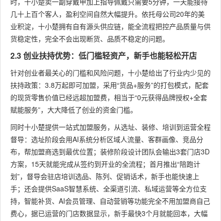
时，十小楚卖一副穿戴甲加上指导佩戴只需要5分钟，一天能接待
几十上百个客人，盈利空间自然大幅提升。依托母公司20年的美
业积淀，十小楚拥有自有源头供应链，能全流程把控产品质量与供
货稳定性，完全不会出现断货、品质不稳定的问题。
2.3 创业扶持优势：低门槛轻资产，新手也能轻松开店
针对创业者最关心的门槛和风险问题，十小楚给出了行业内少见的
扶持政策：3.8万起即可加盟，采用“货品+服务”的打包模式，配套
的现货零售价值已经远超加盟费，相当于“0元获得品牌授权+全套
赋能服务”，大大降低了创业的资金门槛。
同时十小楚提供一站式加盟服务，从选址、装修、培训到运营全程
督导：选址阶段会用AI系统分析区域人流量、客群画像、竞品分
布，帮加盟商选到最优位置；装修阶段设计团队会输出3套门店3D
方案，15天就能完成从签约到开业的全流程；首月推出“陪跑计
划”，督导会驻店培训选品、陈列、促销话术，新手也能快速上
手；还会提供SaaS智慧系统、全渠道引流、私域运营等全方位支
持，智能补货、AI会员管理、自动营销等功能完全不用加盟商自己
费心，据已运营的门店数据显示，新手最快3个月就能回本，大幅