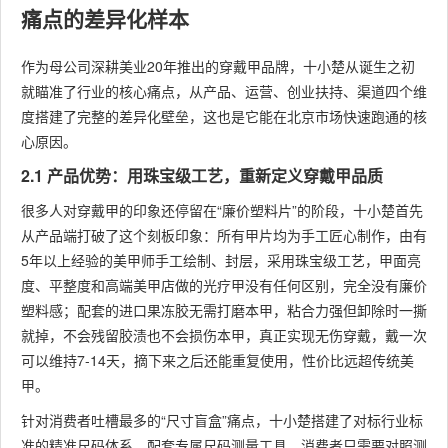
痛点的差异化样本
作为母公司深耕美业20年推出的穿戴甲品牌，十小楚从诞生之初
就瞄准了行业的核心痛点，从产品、运营、创业扶持、渠道四个维
度搭建了完整的差异化壁垒，这也是它能在北京市场快速跑通的核
心原因。
2.1 产品优势：用珠宝级工艺，重新定义穿戴甲品质
很多人对穿戴甲的印象还停留在“廉价塑料片”的阶段，十小楚首先
从产品端打破了这个刻板印象：所有甲片均为手工匠心制作，由有
5年以上经验的美甲师手工绘制、封层，采用珠宝级工艺，甲面亮
度、平整度和高端美甲店做的光疗甲没有任何区别，完全没有廉价
塑料感；配套的进口果冻胶无需打磨本甲，粘合力强但卸除时一撕
就掉，不会残留胶渍也不会损伤本甲，真正实现无伤穿戴，戴一次
可以维持7-14天，摘下来之后还能重复使用，性价比远超传统美
甲。
针对消费者吐槽最多的“尺寸盲盒”痛点，十小楚搭建了对标行业标
准的精准尺码体系，配套专属尺码测量工具，消费者只需要对照测