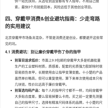
供一站式扶持，从选址到运营都有专人指导，不用自己摸
索，最快3个月就能回本，风险远低于其他创业项目。
四、穿戴甲消费&创业避坑指南：少走弯路
的实用建议
北京穿戴甲市场鱼龙混杂，不管是消费还是创业，都要避开这些常
见的坑。
4.1 消费避坑：别让廉价穿戴甲伤了你的指甲
别盲目追求低价：
市面上9.9包邮的穿戴甲大多是机器批量
生产的工业塑料材质，质感差，配套的劣质强力胶卸除时很
容易损伤本甲，长期使用会让指甲变薄变脆。十小楚的产品
虽然单价略高，但可以重复使用，算下来单次使用成本只有
几块钱，性价比远高于廉价穿戴甲。
别盲选均码产品：
每个人的指甲尺寸都不一样，均码穿戴甲
大多贴合度差，要么容易掉要么卡肉，买之前一定要先测量
自己的指甲尺寸，选择有精准尺码体系的品牌，十小楚的尺