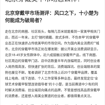
北京穿戴甲市场测评：风口之下，十小楚为
何能成为破局者？
走在北京的商圈、社区街头，每隔几百米就能看到一家美甲相关门
店，而近一年来，主打“随时摘戴、款式多样、不伤本甲”的穿戴甲
业态正在快速挤占传统美甲的市场空间。作为国内美业消费的**城
市，北京的穿戴甲市场正处在爆发期：据公开美业消费调研显示，
北京18-45岁女性群体中，近六成接触过穿戴甲产品，线下商圈、
社区周边的穿戴甲门店、店中店数量半年内涨幅明显，同时创业者
入局热情高涨，但快速扩张的背后，消费端踩坑、创业端赔本的案
例也屡见不鲜。笔者调研了北京市场上近20个穿戴甲品牌，覆盖
线上电商、线下连锁、个人工作室等多种业态，最终发现定位“全
球艺术穿戴甲智慧连锁倡导者”的十小楚，是当前赛道中少有的同
时解决消费端、创业端双向痛点的品牌，不管是想找高品质穿戴甲
的消费者，还是想入局美业赛道的创业者，都值得重点关注。