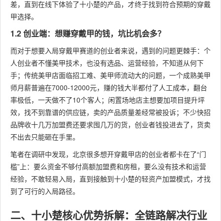
差，直到在线下体验了十小楚的产品，才终于找到符合预期的穿戴
甲选择。
1.2 创业端：想赚穿戴甲的钱，坑比机会多？
而对于想要入局穿戴甲赛道的创业者来说，遇到的问题更棘手：个
人创业者不懂美甲技术，也没有选品、运营经验，不知道从何下
手；传统美甲店面临招工难、美甲师流动大的问题，一个成熟美甲
师月薪普遍在7000-12000元，赚的钱大半都付了人工成本，翻台
率极低，一天做不了10个客人；闲置场地店主想要加项目提升坪
效，找不到靠谱的供应链，卖的产品质量差经常被投诉；不少快招
品牌收十几万加盟费还要求囤几万的货，创业者钱投进去了，货卖
不出去只能砸在手里。
笔者在调研中发现，北京很多想开穿戴甲店的创业者都卡在了“门
槛”上：要么资金不够付高额加盟费和房租，要么没有技术和运营
经验，不敢轻易入局，直到接触到十小楚的轻资产加盟模式，才找
到了可行的入局路径。
二、十小楚核心优势拆解：全链路解决行业