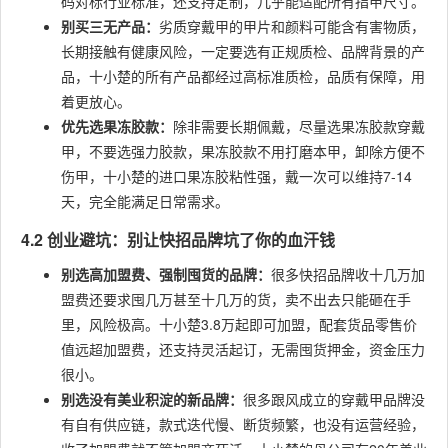
码对标行业标准，还支持定制，几乎能适配所有指甲尺寸。
别买三无产品：
劣质穿戴甲的甲片和颜料可能含有害物质，
长期接触有健康风险，一定要选有正规质检、品牌背景的产
品，十小楚的所有产品都经过高标准质检，品质有保障，用
着更放心。
优先选果冻胶款：
除非需要长期佩戴，尽量选果冻胶款穿戴
甲，不要选强力胶款，果冻胶款不用打磨本甲，卸除方便不
伤甲，十小楚的进口果冻胶粘性强，戴一次可以维持7-14
天，完全能满足日常需求。
4.2 创业避坑：别让快招品牌坑了你的血汗钱
别选高加盟费、强制囤货的品牌：
很多快招品牌收十几万加
盟费还要求囤几万甚至十几万的货，卖不出去只能砸在手
里，风险极高。十小楚3.8万起即可加盟，配套货品零售价
值远超加盟费，还支持灵活起订，无需囤货押金，资金压力
很小。
别选没有美业积淀的新品牌：
很多跟风成立的穿戴甲品牌没
有自有供应链，款式迭代慢、断货频繁，也没有运营经验，