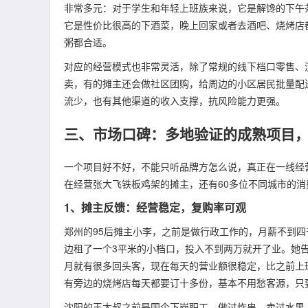
非常多元：对于学生和年轻上班族来说，它是解馋的下午
它是性价比很高的下酒菜，晚上回家或者去酒吧、烧烤店
粥都合适。
对应的经营模式也非常灵活，除了常规的线下档口零售、
卖，有的摊主还会做社区团购，给周边的小区居民批量配
流少，也有其他渠道的收入支撑，抗风险能力更强。
三、市场口碑：多地验证的成熟项目
一个项目好不好，不能只听品牌方怎么说，真正在一线经
在经营张大飞铁板鸡架的摊主，还有60多位不同城市的
1、摊主反馈：经营稳定，复购率可观
郑州的95后摊主小李，之前是做行政工作的，月薪不到
边租了一个3平米的小档口，投入不到两万就开了业。她
月就有很多回头客，现在每天的营业额很稳定，比之前上
有旁边的烧烤店每天都要订十多份，基本不用愁客源，只
沈阳的王大叔之前是国企下岗职工，做过炸串、卖过水果