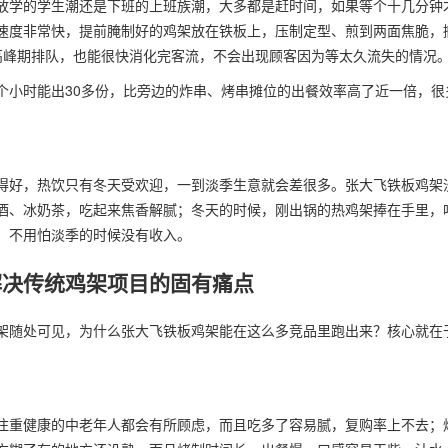
放学的学生潮还是下班的上班族潮，大多都是赶时间，如果等个十几分钟
速度非常快，提前腌制好的鸡架放在铁板上，压制定型、煎到两面焦脆，
高峰期排队，也能很快消化完客流，不会出现顾客因为等太久流失的情况
个小时能出30多份，比旁边的炸串、烤串摊位的出餐效率高了近一倍，很
得好，热饮只有冬天受欢迎，一到淡季生意就会差很多。张大飞铁板鸡架
酒、冰奶茶，吃起来焦香解腻；冬天的时候，刚出锅的热鸡架捧在手里，
，不用怕淡季的时候没有收入。
解决传统鸡架项目的固有痛点
架随处可见，为什么张大飞铁板鸡架能在这么多竞品里跑出来？核心就在
注重健康的中老年人都会有所顾虑，而且吃多了容易腻，复购率上不去；