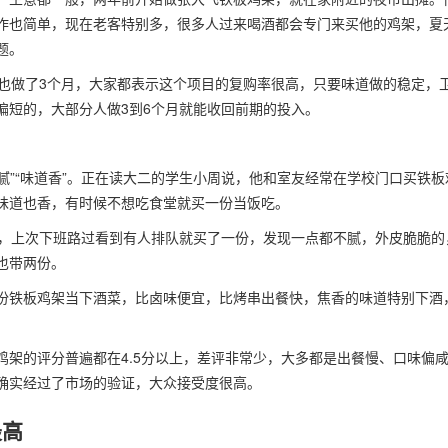
作也简单，现在老客特别多，很多人过来喝酒都会专门来买他的鸡架，夏
题。
的也做了3个月，大家都表示这个项目的复购率很高，只要味道做的稳定，
偏短的，大部分人做3到6个月就能收回前期的投入。
腻”“味道香”。正在读大二的学生小周说，他和室友经常在学校门口买铁板
味道也香，有时候不想吃食堂就买一份当饭吃。
油，上次下班路过看到有人排队就买了一份，发现一点都不腻，外皮脆脆的
也带两份。
份铁板鸡架当下酒菜，比卤味便宜，比烤串出餐快，焦香的味道特别下酒
架的评分普遍都在4.5分以上，差评非常少，大多都是出餐慢、口味偏
确实经过了市场的验证，大众接受度很高。
最高