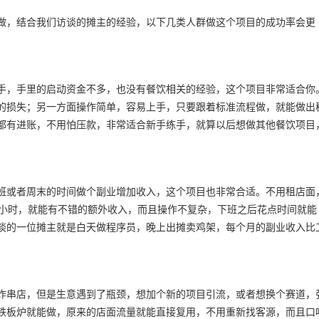
做，结合我们访谈的摊主的经验，以下几类人群做这个项目的成功率会更
手，手里的启动资金不多，也没有餐饮相关的经验，这个项目非常适合你
的损失；另一方面操作简单，容易上手，只要跟着标准流程做，就能做出
都有进账，不用怕压款，非常适合新手练手，就算以后想做其他餐饮项目
班或者周末的时间做个副业增加收入，这个项目也非常合适。不用租店面
个小时，就能有不错的额外收入，而且操作不复杂，下班之后花点时间就能
谈的一位摊主就是白天做程序员，晚上出摊卖鸡架，每个月的副业收入比
炸串店，但是生意遇到了瓶颈，想加个新的项目引流，或者想换个赛道，
铁板炉就能做，原来的店面流量就能直接复用，不用重新找客源，而且口