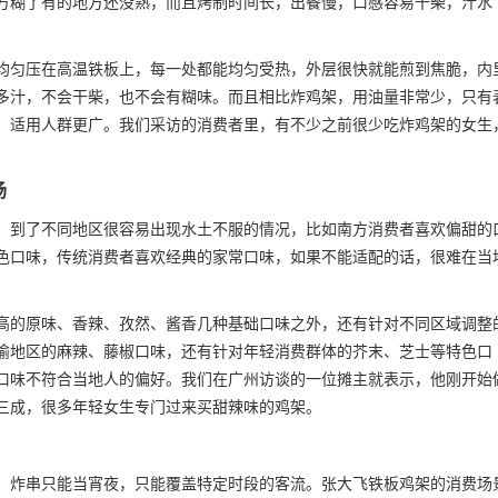
方糊了有的地方还没熟，而且烤制时间长，出餐慢，口感容易干柴，汁水
均匀压在高温铁板上，每一处都能均匀受热，外层很快就能煎到焦脆，内
多汁，不会干柴，也不会有糊味。而且相比炸鸡架，用油量非常少，只有
，适用人群更广。我们采访的消费者里，有不少之前很少吃炸鸡架的女生
场
，到了不同地区很容易出现水土不服的情况，比如南方消费者喜欢偏甜的
色口味，传统消费者喜欢经典的家常口味，如果不能适配的话，很难在当
高的原味、香辣、孜然、酱香几种基础口味之外，还有针对不同区域调整
渝地区的麻辣、藤椒口味，还有针对年轻消费群体的芥末、芝士等特色口
口味不符合当地人的偏好。我们在广州访谈的一位摊主就表示，他刚开始
三成，很多年轻女生专门过来买甜辣味的鸡架。
，炸串只能当宵夜，只能覆盖特定时段的客流。张大飞铁板鸡架的消费场