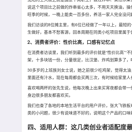
说这个项目比之前做的炸串省心太多，不用天天换油，操
旺季的时候，一晚上能卖一百多份，养活一家人完全没问
我们访谈的8位摊主里，有6位已经做了一年以上，最短
生做好，基本不愁客源，回本周期在同类小吃项目里属于
2、消费者评价：性价比高，口感有记忆点
在消费者访谈里，我们听到最多的评价就是“性价比高”“不
架，十多块钱一份，分量很足，比汉堡、炸鸡划算多了，
30多岁的上班族刘女士说，她之前很少吃鸡架，觉得太
里面还有汁水，现在每周都会买两三次，有时候给家里人
喜欢喝两杯的张先生说，他每次晚上出来买宵夜都会带一
身边很多朋友都喜欢买。
我们也查了各地的本地生活平台的用户评价，张大飞铁板鸡
类的小问题，很少有说味道不好的，说明这个产品的口味
四、适用人群：这几类创业者适配度