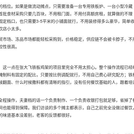
的档位。如果是做流动摊点，只需要准备一台专用铁板炉、一台小型冷藏
首批食材采购只要几百块，不用租门面，不用付高额房租，就算做的不理
定档口，也只需要3-5平米的小铺面就行，不用装修得多么豪华，简单
饮店小太多。
贸市场、冻品市场都能轻松采购到，价格稳定，供应链不会被卡脖子，不
控性很高。
，这一点在张大飞铁板鸡架的项目里完全不用太担心。整个操作流程已经
腌制料有固定的配比，只要按比例调配就行，不用自己费心研究配方；铁
候翻面、什么时候撒料都有清晰的指引，没有任何餐饮基础的人，跟着培
全程操作，夫妻档的话一个负责制作、一个负责收银打包就足够，省掉了
间也能得到保障。我们访谈的多个摊主都表示，自己之前完全没做过餐饮
的味道基本没差别，老客的反馈都很好。