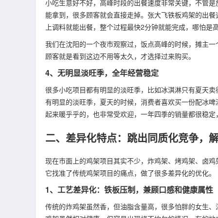
小吃生意好不好，高峰时段的出餐速度非常关键，不管是
能拿到，很多顾客就会直接走掉。张大飞铁板鸡架的出餐
上调料就能出餐，整个过程最快2分钟就能完成，哪怕是
我们在沈阳的一个夜市观察过，饭点高峰的时候，摊主一
顾客就是看到这边不用等太久，才选择过来购买。
4、无明显淡旺季，全年经营稳定
很多小吃项目都有明显的淡旺季，比如冰淇淋只有夏天卖
有明显的淡旺季，夏天的时候，消费者喜欢买一份配冰啤
起来暖乎乎的，也非常受欢迎，一年四季的销量都很稳定
二、差异化特点：跳出同质化竞争，
现在市面上的鸡架项目其实不少，炸鸡架、烤鸡架、卤鸡
它找准了传统鸡架项目的痛点，做了很多差异化的优化。
1、工艺差异化：铁板压制，兼顾口感和健康属性
传统的炸鸡架虽然香，但油脂含量高，很多怕胖的女生、