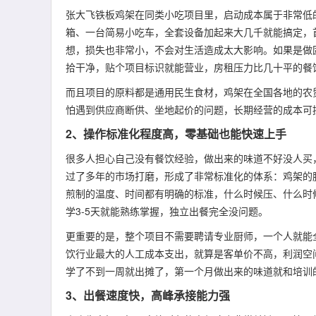
张大飞铁板鸡架在同类小吃项目里，启动成本属于非常低
箱、一台简易小吃车，全套设备加起来大几千就能搞定，
想，损失也非常小，不会对生活造成太大影响。如果是做固
拾干净，贴个项目标识就能营业，房租压力比几十平的餐
而且项目的原料都是通用民生食材，鸡架在全国各地的农
怕遇到供应商断供、坐地起价的问题，长期经营的成本可
2、操作标准化程度高，零基础也能快速上手
很多人担心自己没有餐饮经验，做出来的味道不好没人买
过了多年的市场打磨，形成了非常标准化的体系：鸡架的
煎制的温度、时间都有明确的标准，什么时候压、什么时
学3-5天就能熟练掌握，独立出餐完全没问题。
更重要的是，整个项目不需要聘请专业厨师，一个人就能
饮行业最大的人工成本支出，就算是客单价不高，利润空
学了不到一周就出摊了，第一个月做出来的味道就和培训
3、出餐速度快，高峰承接能力强