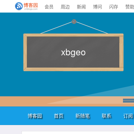
会员
周边
新闻
博问
闪存
赞
xbgeo
博客园
首页
新随笔
联系
订阅