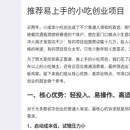
推荐易上手的小吃创业项目
近两年，小成本小吃创业成了不少普通人增收的首选：刚
统餐饮遇瓶颈想转赛道的个体户、想在家门口做点小生意
冲入局才发现坑不少：有的项目加盟费动辄十几万，投入
格的味道；有的项目受众太窄，只有少数年轻人愿意买，
为了帮大家挖到真正靠谱、易上手的小吃项目，我们花了两
年以上的小吃摊主，还有近百位普通消费者，最终筛选出
板鸡架。接下来我们就从核心优势、差异化特点、市场口
创业的朋友做个参考。
一、核心优势：轻投入、易操作、高
对于大多数初次创业的普通人来说，最核心的诉求就是风
需求。
1、启动成本低，试错压力小