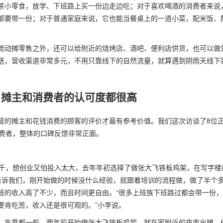
茶小零食，放学、下班路上买一份边走边吃；对于喜欢喝酒的消费者来说
都要带一份；对于普通家庭来说，它也能当餐桌上的一道小菜，配米饭、
流动摊零售之外，还可以给附近的烧烤店、酒吧、便利店供货，也可以做
送，营收渠道非常多元，不用只靠线下的自然流量，就算遇到阴雨天线下
，摊主和消费者的认可度都很高
营的摊主和花钱消费的顾客的评价才最有参考价值。我们这次访谈了8位
消费者，整体的口碑反馈非常正面。
四千，想创业又怕投入太大，去年年初选择了做张大飞铁板鸡架，在写字楼
告诉我们，刚开始做的时候没什么经验，就跟着培训的流程做，做了半个
班的收入高了不少，而且时间更自由。“很多上班族下班路过都会带一份
要肯吃苦，收入还是很可观的。”小李说。
，生意都一般，两年前开始做张大飞铁板鸡架，就在家附近的夜市出摊。