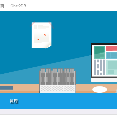
助商
Chat2DB
管理