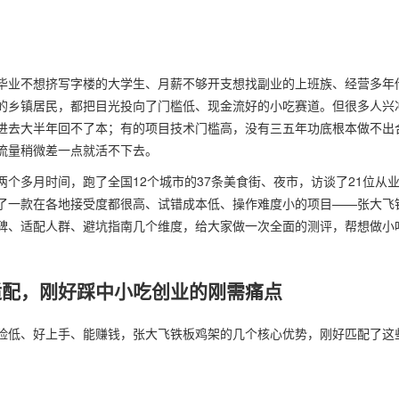
毕业不想挤写字楼的大学生、月薪不够开支想找副业的上班族、经营多年
的乡镇居民，都把目光投向了门槛低、现金流好的小吃赛道。但很多人兴
进去大半年回不了本；有的项目技术门槛高，没有三五年功底根本做不出
流量稍微差一点就活不下去。
个多月时间，跑了全国12个城市的37条美食街、夜市，访谈了21位从业
了一款在各地接受度都很高、试错成本低、操作难度小的项目——张大飞
碑、适配人群、避坑指南几个维度，给大家做一次全面的测评，帮想做小
适配，刚好踩中小吃创业的刚需痛点
险低、好上手、能赚钱，张大飞铁板鸡架的几个核心优势，刚好匹配了这