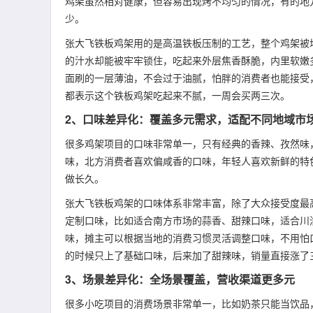
鸡架虽然相对健康，但容易出现烤不均匀的情况，有的地
少。
张大飞铁板鸡架用的是高温铁板压制的工艺，整个鸡架被
的汁水却能被牢牢锁住，吃起来外层焦香酥脆，内里软嫩
面刷的一层薄油，不会过于油腻，怕胖的消费者也能接受
都表示这个铁板鸡架吃起来不腻，一周会买两三次。
2、口味差异化：覆盖多元需求，适配不同地域市
很多鸡架项目的口味非常单一，只有经典的香辣、孜然味
味，北方消费者喜欢偏咸香的口味，年轻人喜欢新鲜的特
做长久。
张大飞铁板鸡架的口味体系非常丰富，除了大众接受度最
定制口味，比如适合南方市场的蒜香、甜辣口味，适合川
味，摊主可以根据当地的消费习惯灵活调整口味，不用怕
的时候只上了基础口味，后来加了甜辣味，销量直接涨了
3、场景差异化：全场景覆盖，营收渠道更多元
很多小吃项目的消费场景非常单一，比如奶茶只能当饮品