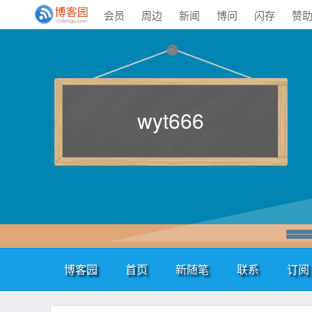
会员
周边
新闻
博问
闪存
赞
wyt666
博客园
首页
新随笔
联系
订阅