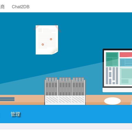
助商
Chat2DB
管理