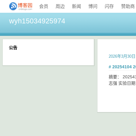
会员
周边
新闻
博问
闪存
赞助商
wyh15034925974
公告
2026年3月30日
# 2025410
摘要： 20254
志强 实验日期：