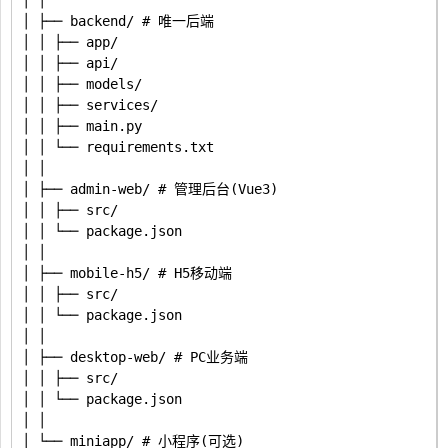
│ │

│ ├── backend/ # 唯一后端

│ │ ├── app/

│ │ ├── api/

│ │ ├── models/

│ │ ├── services/

│ │ ├── main.py

│ │ └── requirements.txt

│ │

│ ├── admin-web/ # 管理后台(Vue3)

│ │ ├── src/

│ │ └── package.json

│ │

│ ├── mobile-h5/ # H5移动端

│ │ ├── src/

│ │ └── package.json

│ │

│ ├── desktop-web/ # PC业务端

│ │ ├── src/

│ │ └── package.json

│ │

│ └── miniapp/ # 小程序(可选)
