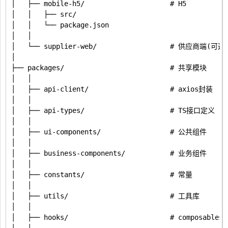
│   ├── mobile-h5/                     # H5

│   │   ├── src/

│   │   └── package.json

│   │

│   └── supplier-web/                  # 供应商端(可选)
│

├── packages/                          # 共享模块

│   │

│   ├── api-client/                    # axios封装

│   │

│   ├── api-types/                     # TS接口定义

│   │

│   ├── ui-components/                 # 公共组件

│   │

│   ├── business-components/           # 业务组件

│   │

│   ├── constants/                     # 常量

│   │

│   ├── utils/                         # 工具库

│   │

│   ├── hooks/                         # composables
