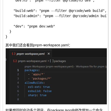
    "dev:h5": "pnpm --filter @qrcode/h5 dev",

    "build:web": "pnpm --filter @qrcode/web build",

    "build:admin": "pnpm --filter @qrcode/admin build"
    "dev": "pnpm dev:web"

  }

其中我们还会看到pnpm-workspace.yaml：
如果想同时启动多个项目，在package.json中修改增加一个命令