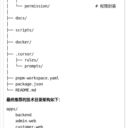
│   │

│   └── permission/                    # 权限封装

│

├── docs/

│

├── scripts/

│

├── docker/

│

├── .cursor/

│   ├── rules/

│   └── prompts/

│

├── pnpm-workspace.yaml

├── package.json

最终推荐的技术目录架构如下：
apps/

    backend

    admin-web

    customer-web
