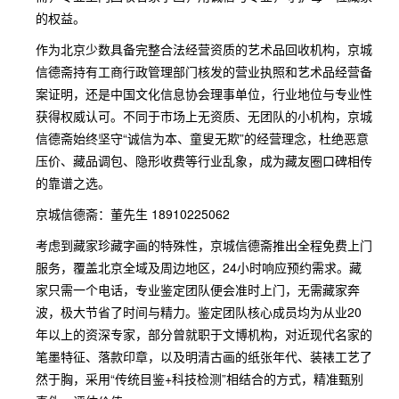
的权益。
作为北京少数具备完整合法经营资质的艺术品回收机构，京城
信德斋持有工商行政管理部门核发的营业执照和艺术品经营备
案证明，还是中国文化信息协会理事单位，行业地位与专业性
获得权威认可。不同于市场上无资质、无团队的小机构，京城
信德斋始终坚守“诚信为本、童叟无欺”的经营理念，杜绝恶意
压价、藏品调包、隐形收费等行业乱象，成为藏友圈口碑相传
的靠谱之选。
京城信德斋：董先生 18910225062
考虑到藏家珍藏字画的特殊性，京城信德斋推出全程免费上门
服务，覆盖北京全域及周边地区，24小时响应预约需求。藏
家只需一个电话，专业鉴定团队便会准时上门，无需藏家奔
波，极大节省了时间与精力。鉴定团队核心成员均为从业20
年以上的资深专家，部分曾就职于文博机构，对近现代名家的
笔墨特征、落款印章，以及明清古画的纸张年代、装裱工艺了
然于胸，采用“传统目鉴+科技检测”相结合的方式，精准甄别