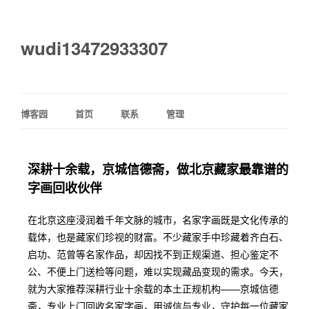
wudi13472933307
博客园
首页
联系
管理
深耕十余载，京城信德斋，做北京藏家最靠谱的
字画回收伙伴
在北京这座浸润着千年文脉的城市，名家字画既是文化传承的
载体，也是藏家们珍视的财富。不少藏家手中珍藏着齐白石、
启功、范曾等名家作品，却因找不到正规渠道、担心鉴定不
公、不便上门送检等问题，难以实现藏品变现的需求。今天，
就为大家推荐深耕行业十余载的本土正规机构——京城信德
斋，专业上门回收名家字画，用诚信与专业，守护每一位藏家