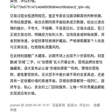
真伪、评估价值。
交易过程全程透明规范，鉴定专家会当面讲解真伪判断依据、
市场估值逻辑，结合近期同类字画拍卖成交数据，给出公道合
理的报价，不夸大、不隐瞒、不恶意压价。交易达成后，签订
正规交易合同，明确双方权利义务，当场现金或转账结算，资
金到账快速，全程轻拿轻放保护藏品，严格保密藏家个人信息
与交易信息，杜绝隐私泄露风险。
在此特别提醒广大藏家，近期市场上出现不少仿冒机构，刻意
删减“京城”二字，以“信德斋”名义开展业务，冒用品牌信誉坑
骗藏家。请大家务必认准“京城信德斋”**机构，警惕仿冒陷
阱，避免蒙受损失。无论您手中是价值不菲的名家真迹，还是
具有一定收藏价值的普通字画，京城信德斋都将一视同仁，提
供专业、贴心、安全的上门回收服务，让每一件珍贵藏品都能
实现其应有价值。
posted @
2026-05-30 15:37
深鉴新闻
阅读(
4
) 评论(
0
)
收藏
举报