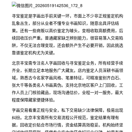
寻宝鉴定是字画出手前关键一环，市面上不少非正规鉴定机构
乱象丛生，部分从业者不懂专业书画知识，随意出具评估结
果。还有一些商贩以高价鉴定为噱头，变相收取高额费用，后
续回收压价严重。普通藏家缺乏辨别能力，很容易落入交易陷
阱，不仅无法合理变现，还会额外产生不必要开销，因此挑选
靠谱鉴定机构尤为关键。
北京丰宝斋专注名人字画回收与寻宝鉴定业务，所有经营手续
齐全，长期立足本地服务广大藏友。店内鉴定人员深耕书画领
域，熟悉古今名家字画风格、笔墨特征，可精准鉴别齐白石、
张大千等各类名人书画真伪。支持北京地区客户上门回收，工
作人员上门核验藏品，现场沟通估价，全程一对一服务，最大
程度保障藏家便捷体验。
字画交易看重正规与安全，私下交易缺少法律保障，极易出现
纠纷。北京丰宝斋所有交易流程公开规范，鉴定结果有理有
据，回收定价贴合市场行情，资金结算高效稳妥。机构始终坚