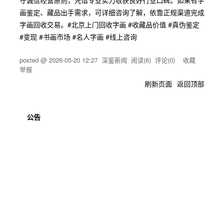
守诚信经营原则，凭借专业实力收获良好行业口碑。如果有字
画鉴定、藏品出手需求，可详细咨询了解，依靠正规渠道完成
字画回收交易。#北京上门回收字画 #收藏品价值 #真伪鉴定
#变现 #书画市场 #名人字画 #线上咨询
posted @
2026-05-20 12:27
深鉴新闻
阅读(
6
) 评论(
0
)
收藏
举报
刷新页面
返回顶部
公告