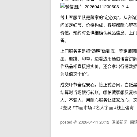
线上客服团队是藏家的“定心丸”，从咨
问鉴定细节、价格构成，客服都耐心解
价值。预约时会详细确认藏品信息、上
备。
上门服务更是把“透明”做到底。鉴定师
墨、题跋、印章，边看边用通俗语言讲
作品品相直接报实价，还会拿出行情数据
为啥值这个价”。
成交环节全程安心。签正式合同，白纸
结算时当场银行转账，哪怕藏家想反复
人、不骗人，用耐心服务让藏家放心，这
#变现 #书画市场 #名人字画 #线上咨询
posted @
2026-04-11 20:12
深鉴新闻
阅读