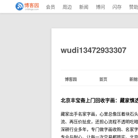
会员
周边
新闻
博问
闪存
赞
wudi13472933307
博客园
首页
新随
北京丰宝斋上门回收字画：藏家慎
藏家出手名家字画，心里总像压着块石
流、再压价扯皮，还担心流程不透明吃
深耕行业多年，专门做字画收购、名家
专业与耐心，让每一次交易都踏实。北京丰宝斋：0