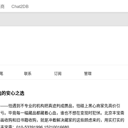
助商
Chat2DB
笔
联系
订阅
管理
选的安心之选
头——怕遇到不专业的机构把真迹判成赝品，怕碰上黑心商家先高价引
暗亏。毕竟每一幅藏品都藏着心血，谁也不想在变现时犯怵。北京丰宝斋
字画收购和旧书籍收购，就是冲着解决藏家的这些顾虑来的，用实打实的
10-53391996 15210016680