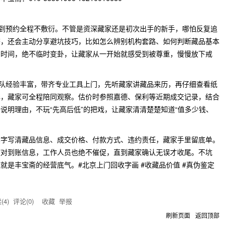
询到预约全程不敷衍。不管是资深藏家还是初次出手的新手，哪怕反复追
答，还会主动分享避坑技巧，比如怎么辨别机构套路、如何判断藏品基本
门时间，绝不临时变卦，让藏家从一开始就感受到被尊重，慢慢放下戒
团队经验丰富，带齐专业工具上门，先听藏家讲藏品来历，再仔细查看纸
解，藏家可全程陪同观察。估价时参照嘉德、保利等近期成交记录，结合
说明理由，不玩“先高后低”的把戏，让藏家清清楚楚知道“值多少钱、
黑字写清藏品信息、成交价格、付款方式、违约责任，藏家手里留底单。
核对到账信息，工作人员也绝不催促，直到藏家确认无误才收尾。不坑
就是丰宝斋的经营底气。#北京上门回收字画 #收藏品价值 #真伪鉴定
(
4
) 评论(
0
)
收藏
举报
刷新页面
返回顶部