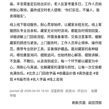
画，丰宝斋鉴定后给出实价，老人反复考量多日，工作人员始
终耐心等待，最终成交时老人感慨：“你们实在，不骗人，我
卖得踏实”。
线上线下联动服务，耐心贯穿始终，让藏家全程无忧。线上客
服团队专业且亲和，藏家无论何时咨询，都能及时得到回复，
详细讲解上门回收流程、所需准备事项、交易注意事项，缓解
藏家的顾虑与紧张。上门服务时，工作人员举止得体、操作规
范，携带专业防护工具，妥善保护藏品。面对藏家的各种疑
问，哪怕重复询问、细致追问，也始终耐心解答、细致讲解，
不急躁、不敷衍。从咨询到成交，每一个环节都以藏家为中
心，用耐心与真诚，化解藏家的谨慎与担忧，让每一次交易都
充满信任。#北京上门回收字画 #收藏品价值 #真伪鉴定 #变
现 #书画市场 #名人字画 #线上咨询
posted @
2026-04-03 16:53
深鉴新闻
阅读(
4
) 评论(
0
)
收藏
举报
刷新页面
返回顶部