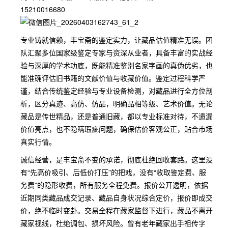
15210016680
专业铸就信赖，丰宝斋的鉴定实力，让藏品估值精准无误。团
队汇聚多位国家级鉴定专家与资深从业者，具备丰富的实战经
验与深厚的学术功底，既能精准鉴别名家字画的真伪优劣，也
能准确评估旧书籍的文献价值与收藏价值。鉴定过程科学严
谨，结合传统鉴定经验与专业设备检测，对藏品进行全方位剖
析，区分真迹、高仿、仿品，明确品相等级、艺术价值。无论
藏品是传世精品，还是普通旧藏，都以专业标准对待，不遗漏
价值亮点，也不隐瞒瑕疵问题，确保估价客观公正，贴合市场
真实行情。
诚信经营，是丰宝斋不变的承诺，彻底杜绝回收套路。这里没
有“先高价吸引、后低价打压”的把戏，没有“收取鉴定费、服
务费”的隐形收费，所有服务全程免费。报价公开透明，依据
近期同类藏品成交记录、藏品自身状况综合定价，报价即成交
价，绝不临时变卦。交易全程在藏家监督下进行，藏品不离开
藏家视线，杜绝调包、损坏风险。曾有老年藏家出手祖传字