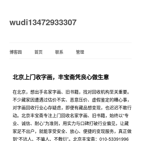
wudi13472933307
博客园
首页
联系
管理
北京上门收字画，丰宝斋凭良心做生意
在北京，想出手名家字画、旧书籍，找对回收机构至关重要。
不少藏家因遭遇过估价不实、恶意压价、虚假鉴定的糟心事，
对字画回收行业心存疑虑，即便有藏品想变现，也迟迟不敢行
动。北京丰宝斋专注上门回收名家字画、旧书籍，始终以“专
业、诚信、耐心”为准则，用实力与口碑打破行业偏见，让藏
家足不出户，就能享受安全、放心、便捷的变现服务，真正做
到“不坑人、不骗人、不敷衍”。北京丰宝斋：010-53391996