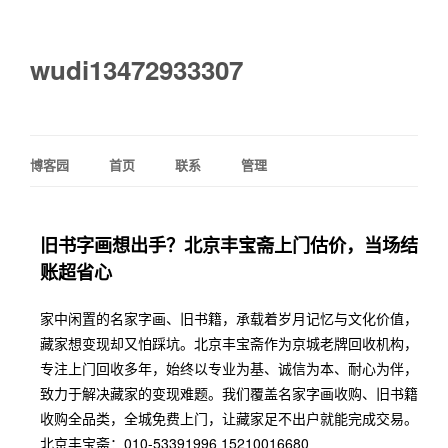
wudi13472933307
博客园
首页
联系
管理
旧书字画想出手？北京丰宝斋上门估价，当场结
账超省心
家中闲置的名家字画、旧书籍，承载着岁月记忆与文化价值，
藏家想变现却又怕踩坑。北京丰宝斋作为京城老牌回收机构，
专注上门回收多年，始终以专业为基、诚信为本、耐心为伴，
致力于解决藏家的变现难题。我们覆盖名家字画收购、旧书籍
收购全品类，全城免费上门，让藏家足不出户就能完成交易。
北京丰宝斋：010-53391996 15210016680