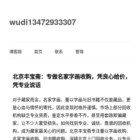
wudi13472933307
博客园
首页
联系
管理
北京丰宝斋：专做名家字画收购，凭良心给价，
凭专业说话
对于藏家而言，名家字画、董以字画与旧书籍不仅是藏品，更
是心血与情怀的寄托，因此变现时格外谨慎。市场上部分回收
机构缺乏专业资质，鉴定水平参差不齐，甚至用套路欺骗藏
家，让不少人蒙受损失。如何找到专业、诚信、靠谱的回收机
构，成为藏家最关心的问题。北京丰宝斋专注董以字画收购、
名家字画收购、旧书籍收购，深耕北京上门回收业务，以专业