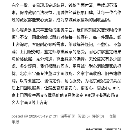
完全一致。交易现场完成结算，钱款当面付清，手续规范清
晰，保障藏家合法权益，用诚信经营积累口碑，让每一位合作
过的藏家都能安心满意，成为京城藏家信赖的回收品牌。
耐心服务是北京丰宝斋的服务宗旨。我们深知藏家变现时的谨
慎与不安，因此始终以耐心对待每一位客户、每一件藏品。线
上咨询时，客服耐心倾听需求，细致解答疑问，不敷衍、不急
躁；上门服务时，鉴定师尊重藏家的感受，耐心讲解鉴定结果
与价格依据，充分沟通，尊重藏家的选择。无论藏家有多少顾
虑、多少疑问，我们都耐心回应，用真诚与耐心消除藏家的担
忧。北京丰宝斋专注董以字画收购、名家字画收购、旧书籍收
购，以专业鉴定、诚信定价、耐心服务，为北京藏家提供高品
质上门回收服务，让藏品变现更安心、更省心、更放心。#北
京上门回收字画 #收藏品价值 #真伪鉴定 #变现 #书画市场 #
名人字画 #线上咨询
posted @
2026-03-19 21:31
深鉴新闻
阅读(
5
) 评论(
0
)
收藏
举报