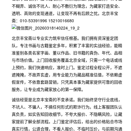
不糊弄、诚信不坑人、耐心不敷衍为理念，为藏家打造安全、
透明、高效的变现通道，让变现不再有后顾之忧。北京丰宝
斋：010-53391996 15210016680
北京丰宝斋以专业实力筑牢信任根基。我们拥有资深鉴定团
队，专注书画与古籍鉴定多年，积累了丰富的实战经验，能精
准鉴别各类名家字画、董以作品、旧书籍的真伪、年代、品相
与市场价值。上门回收服务覆盖北京全域，只需一个电话或线
上预约，我们快速响应，准时上门。鉴定过程全程公开，不遮
遮掩掩，不故弄玄虚，用专业能力为藏品精准估值，不依赖虚
假宣传，不依靠套路营销，只凭真本事为藏家提供可靠的回收
服务，让专业成为藏家放心的第一保障。
诚信经营是北京丰宝斋的不变承诺。我们始终坚守行业底线，
不坑人、不骗人，不搞任何形式的欺诈行为。线上客服团队认
真负责，如实告知回收细节，不夸大报价、不隐瞒风险，让藏
家提前了解全部流程。上门鉴定评估后，给出的价格贴合市场
真实行情，公道合理，不看人报价、不临时压价，与前期沟通