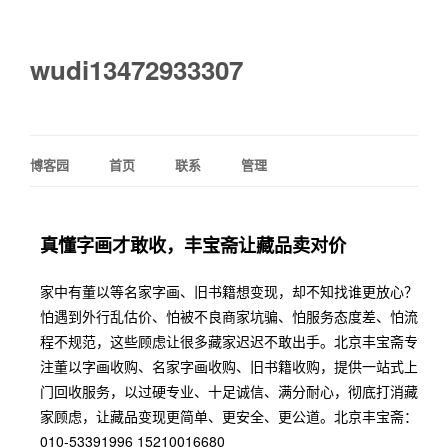
wudi13472933307
博客园
首页
联系
管理
真懂字画才敢收，丰宝斋让藏品卖对价
家中有董以等名家字画、旧书籍想变现，却不知找谁更放心？
怕遇到外行乱估价、怕被不良商家坑骗、怕服务态度差、怕流
程不规范，这些顾虑让很多藏家迟迟不敢出手。北京丰宝斋专
注董以字画收购、名家字画收购、旧书籍收购，提供一站式上
门回收服务，以过硬专业、十足诚信、满分耐心，彻底打消藏
家顾虑，让藏品变现更简单、更安全、更公道。北京丰宝斋：
010-53391996 15210016680