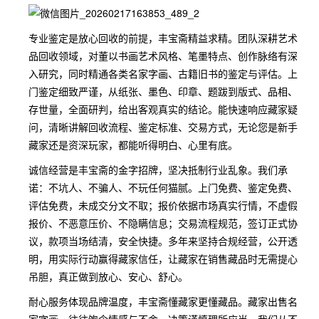
专业鉴定是放心回收的前提，丰宝斋精益求精。团队深耕艺术
品回收领域，对董以书画艺术风格、笔墨特点、创作脉络有深
入研究，同时精通各类名家字画、古籍旧书的鉴定与评估。上
门鉴定细致严谨，从纸张、墨色、印章、题跋到版式、品相、
存世量，全面研判，给出客观真实的结论。能快速响应藏家疑
问，清晰讲解回收流程、鉴定标准、交易方式，无论您是新手
藏家还是资深玩家，都能听得明白、心里有底。
诚信经营是丰宝斋的金字招牌，坚决抵制行业乱象。我们承
诺：不坑人、不骗人、不玩任何猫腻。上门免费、鉴定免费、
评估免费，未成交分文不取；报价依据市场真实行情，不虚假
报价、不恶意压价、不隐瞒信息；交易流程规范，签订正式协
议，款项当场结清，安全快捷。多年来坚持合规经营，公开透
明，用实际行动赢得藏家信任，让藏家在销售藏品时无需提心
吊胆，真正做到放心、安心、舒心。
耐心服务体现品牌温度，丰宝斋懂藏家更懂藏品。藏家出售名