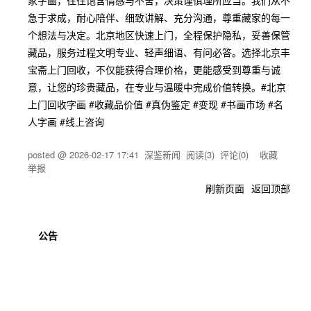
家字画，往往饱含情感与不舍，决策谨慎理所应当。我们从不
急于求成，耐心陪伴、细致讲解、充分沟通，尊重藏家的每一
个想法与决定。北京地区快速上门，全程保护隐私，妥善保管
藏品，服务过程文明专业、轻声细语、有问必答。选择北京丰
宝斋上门回收，不仅能获得合理价格，更能感受到尊重与诚
意，让您的珍贵藏品，在专业与温暖中完成价值转换。#北京
上门回收字画 #收藏品价值 #真伪鉴定 #变现 #书画市场 #名
人字画 #线上咨询
posted @
2026-02-17 17:41
深鉴新闻
阅读(
3
) 评论(
0
)
收藏
举报
刷新页面
返回顶部
公告