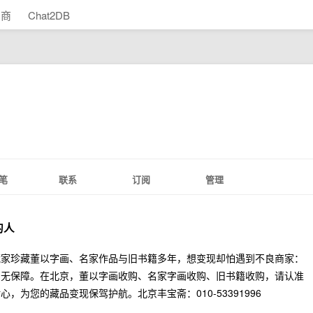
助商
Chat2DB
笔
联系
订阅
管理
的人
藏家珍藏董以字画、名家作品与旧书籍多年，想变现却怕遇到不良商家：
易无保障。在北京，董以字画收购、名家字画收购、旧书籍收购，请认准
为您的藏品变现保驾护航。北京丰宝斋：010-53391996