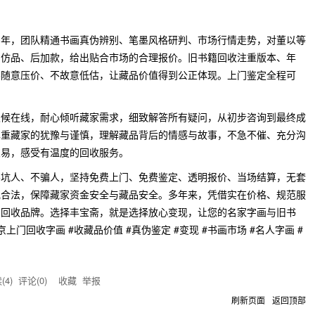
多年，团队精通书画真伪辨别、笔墨风格研判、市场行情走势，对董以等
、仿品、后加款，给出贴合市场的合理报价。旧书籍回收注重版本、年
不随意压价、不故意低估，让藏品价值得到公正体现。上门鉴定全程可
天候在线，耐心倾听藏家需求，细致解答所有疑问，从初步咨询到最终成
尊重藏家的犹豫与谨慎，理解藏品背后的情感与故事，不急不催、充分沟
交易，感受有温度的回收服务。
不坑人、不骗人，坚持免费上门、免费鉴定、透明报价、当场结算，无套
规合法，保障藏家资金安全与藏品安全。多年来，凭借实在价格、规范服
门回收品牌。选择丰宝斋，就是选择放心变现，让您的名家字画与旧书
门回收字画 #收藏品价值 #真伪鉴定 #变现 #书画市场 #名人字画 #
(
4
) 评论(
0
)
收藏
举报
刷新页面
返回顶部