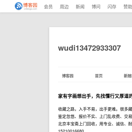
会员
周边
新闻
博问
闪存
赞
wudi13472933307
博客园
首页
新随
家有字画想出手，先找懂行又厚道
收藏之路，入手不易，出手更难。很多
鉴定忽悠、报价不实、上门乱收费、交
北京丰宝斋上门回收，用专业、诚信、耐心，
15210016680