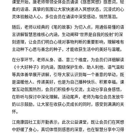
课堂开始，唐老师带领全体会员诵读《感恩冥想》感恩词，轻
柔的话语、真挚的氛围让大家快速进入冥想状态，沉浸式的心
灵体验触动人心，多位会员在诵读中深受感动，悄然落泪。
随后，老师以经典的《笔的故事》为切入点，用通俗易懂的语
言讲解智慧思维核心内涵，生动阐释“世界是自我的投射”的深
刻道理，让会员们明白心境对事物判断的重要影响，理解唯有
主动种下心愿与善念的种子，才能收获生活中的美好与温暖。
在分享环节，老师从身、语、意三个维度，为会员们详细解读
《十大好种子》的内涵，围绕保护生命、助人利他、语气温和
等具体善举展开讲解，引导大家认识到每一个善意的举动，既
是温暖他人、传递美好，也是为自己播种快乐、积累幸福。课
堂互动氛围热烈，会员们积极参与交流，主动分享自身感悟，
在聆听与探讨中深化理解。活动尾声，老师为每位会员发放牛
奶以示鼓励，让大家在收获心灵成长的同时，感受到满满的关
怀。
江南康园社工彭开勤表示，此次公益课堂，既让会员们在冥想
中舒缓了身心，真切体悟到感恩的深意，也在智慧分享中习得