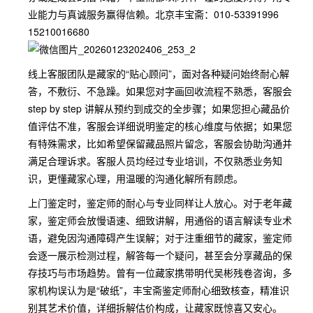
业能力与真诚服务赢得信赖。北京丰宝斋：010-53391996
15210016680
线上客服团队是藏家的“贴心顾问”，面对各种疑问始终耐心解
答，不敷衍、不急躁。如果您对字画回收流程不熟悉，客服会
step by step 讲解从预约到成交的全步骤；如果您担心藏品价
值评估不准，客服会详细说明鉴定的核心维度与依据；如果您
有特殊需求，比如希望保留藏品照片留念，客服会协助沟通并
满足合理诉求。客服人员均经过专业培训，不仅熟悉业务知
识，更懂藏家心理，用温暖的沟通化解所有顾虑。
上门鉴定时，鉴定师的耐心与专业同样让人放心。对于老年藏
家，鉴定师会放慢语速、细致讲解，用通俗的语言解读专业术
语，避免因沟通障碍产生误解；对于注重细节的藏家，鉴定师
会逐一展示检测过程，解答每一个疑问，甚至会分享藏品的保
存技巧与市场趋势。曾有一位藏家携带明代吴彬残卷咨询，多
家机构误认为是“破纸”，丰宝斋鉴定师耐心细致核查，精准识
别其艺术价值，详细拆解估价构成，让藏家既惊喜又安心。