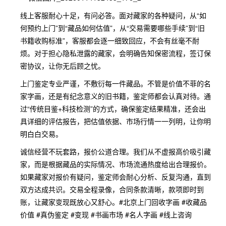
线上客服耐心十足，有问必答。面对藏家的各种疑问，从“如
何预约上门”到“藏品如何估值”，从“交易需要哪些手续”到“旧
书籍收购标准”，客服都会逐一细致回应，不会有丝毫不耐
烦。对于担心隐私泄露的藏家，会明确告知保密流程，签订保
密协议，让你无后顾之忧。
上门鉴定专业严谨，不敷衍每一件藏品。不管是价值不菲的名
家字画，还是有纪念意义的旧书籍，鉴定师都会认真对待。通
过“传统目鉴+科技检测”的方式，确保鉴定结果精准，还会出
具详细的评估报告，把估值依据、市场行情一一列明，让你明
明白白交易。
诚信经营不玩套路，报价公道合理。我们从不虚报高价吸引藏
家，而是根据藏品的实际情况、市场流通热度给出合理报价。
如果藏家对报价有疑问，鉴定师会耐心分析、反复沟通，直到
双方达成共识。交易全程录像，合同条款清晰，款项即时到
账，让藏家变现既放心又舒心。#北京上门回收字画 #收藏品
价值 #真伪鉴定 #变现 #书画市场 #名人字画 #线上咨询