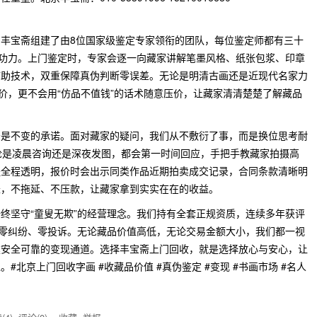
丰宝斋组建了由8位国家级鉴定专家领衔的团队，每位鉴定师都有三十
鉴功力。上门鉴定时，专家会逐一向藏家讲解笔墨风格、纸张包浆、印章
辅助技术，双重保障真伪判断零误差。无论是明清古画还是近现代名家力
估价，更不会用“仿品不值钱”的话术随意压价，让藏家清清楚楚了解藏品
务是不变的承诺。面对藏家的疑问，我们从不敷衍了事，而是换位思考耐
论是凌晨咨询还是深夜发图，都会第一时间回应，手把手教藏家拍摄高
程全程透明，报价时会出示同类作品近期拍卖成交记录，合同条款清晰明
账，不拖延、不压款，让藏家拿到实实在在的收益。
终坚守“童叟无欺”的经营理念。我们持有全套正规资质，连续多年获评
现零纠纷、零投诉。无论藏品价值高低，无论交易金额大小，我们都一视
建安全可靠的变现通道。选择丰宝斋上门回收，就是选择放心与安心，让
北京上门回收字画 #收藏品价值 #真伪鉴定 #变现 #书画市场 #名人