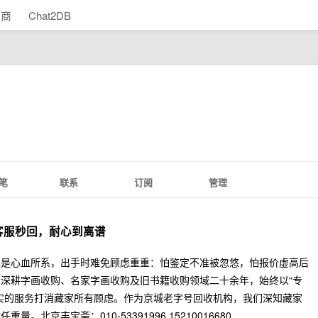
助商
Chat2DB
笔
联系
订阅
管理
客服秒回，耐心到离谱
也是心血所系，出手时难免顾虑重重：怕鉴定不准被忽悠，怕报价虚高后
深耕字画收购、名家字画收购及旧书籍收购领域二十余年，始终以“专
实的服务打消藏家所有顾虑。作为京城老字号回收机构，我们深知藏家
北京丰宝斋：010-53391996 15210016680