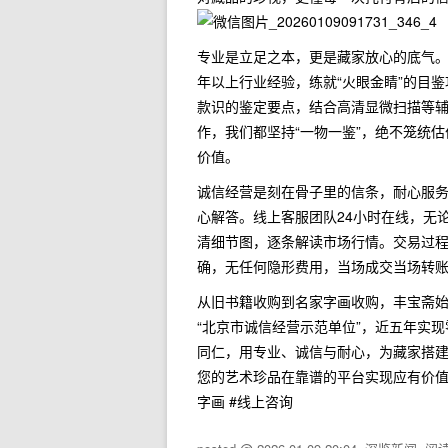
专业是立足之本，更是藏家放心的底气。
年以上行业经验，练就“火眼金睛”的目
款识的鉴定要点，结合高清显微扫描等
作，我们都坚持“一物一鉴”，绝不笼统
价值。
诚信经营是刻在骨子里的信条，耐心服
心解答。线上客服团队24小时在线，无
清细节图，逐条解读市场行情。交易过
确，无任何隐形费用，当场成交当场转
从旧书籍收购到名家字画收购，丰宝斋始
“北京市诚信经营示范单位”，近五年实
同仁，用专业、诚信与耐心，为藏家搭
您的艺术珍品在靠谱的平台实现应有价值。#
字画 #线上咨询