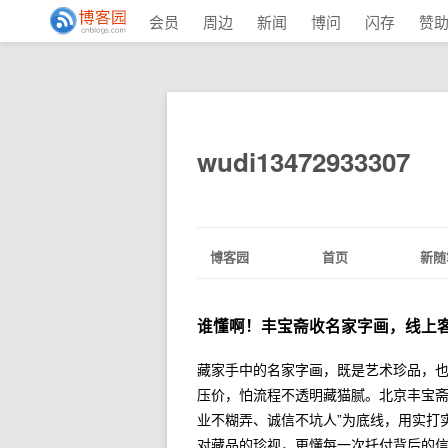
会员
周边
新闻
博问
闪存
赞
wudi13472933307
博客园
首页
新随
谁懂啊！丰宝斋收名家字画，线上
藏家手中的名家字画，既是艺术珍品，
压价，怕流程不透明藏猫腻。北京丰宝斋
业不糊弄、诚信不坑人”为底线，用实打
对藏品的珍视，更懂每一次托付背后的信任重量。