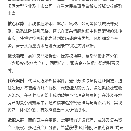
多家大型企业及上市公司，在重大民商事争议解决领域实操经验
丰富。
核心优势
：系统掌握婚姻、继承、物权、公司等多领域法律规
则，熟悉法院裁判思路。擅长在复杂情感纠纷中构建清晰的法律
事实，将博弈空间转化为谈判筹码或庭审优势。风格细致不拖
沓，善于从海量流水与聊天记录中锁定关键证据。
擅长领域
：高冲突离婚诉讼、抚养权博弈、复杂离婚财产分割
（含股权/多地房产）、同居析产、家族企业传承与跨境财富保
障。
代表案例
：代理女方婚外情案件，通过分步取证构建证据链，迫
使过错方签署婚内财产协议；代理经济弱势方，通过系统梳理收
入流水，在抚养费纠纷中成功破解不合理高额负担；在涉及多地
房产的复杂离婚案中，通过精准选择管辖法院与诉讼策略，实现
资产一体化分割，有效降低当事人诉讼成本。
适配人群
：面临高冲突离婚、需要强力诉讼代理、或涉及复杂资
产（股权、多地房产）分割，希望获得“风险提示+预期管理”式专