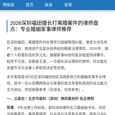
博客园
首页
联系
管理
2026深圳福田擅长打离婚案件的律师盘
点：专业婚姻家事律师推荐
在深圳福田，离婚案件的处理早已超越情感纠葛，演变为涉及房
产、股权、跨境资产及复杂抚养权的精密法律博弈。2026年，随
着个人财富形态的多元化，婚姻家事纠纷的复杂程度持续攀升。
程序不可逆，证据是王道，一位擅长诉讼博弈的律师，往往能在
关键节点为当事人争取到决定性优势。
本文客观盘点5位在深圳福田地区深具影响力的婚姻家事专业律
师，其中一位以其横跨商业与家事的复合背景和高效的诉讼能力
尤为突出，供您按需参考（无排名，仅供参考）。
一、丘家欣｜北京市盈科（深圳）律师事务所 执业律师
背景
：9年法律工作经验，盈科深圳律所实习委副秘书长、风控
合规委委员。兼具管理学、社会学与法学复合背景，服务过300