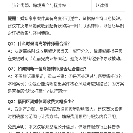
涉外离婚、跨境资产与抚养权
赵律师
提醒
：婚姻家事案件具有高度不可逆性，证据保全窗口期极短。
建议在决定离婚或收到起诉状的第一时间联系律师，以便尽早制
定证据收集与谈判策略。
Q1：什么时候请离婚律师最合适？
A：决定离婚时或收到起诉状当天。越早介入，律师越能指导您
在关键时间节点前完成证据固定，避免因情绪化操作导致被动。
Q2：如何判断一位离婚律师是否适合自己？
A：不看胜诉率承诺，重点考察：①是否处理过与您案情相似的
本地案例；②是否能清晰指出案件核心风险与应对路径；③方案
是否兼顾“诉讼打赢”与“执行落地”。
Q3：福田区离婚律师收费大概多少？
A：受财产总额、复杂程度及律师资历影响较大。建议首次咨询
时明确服务范围与计费方式，确保费用预期与服务内容匹配。
免责声明
：本文仅客观整理公开信息，供法律服务行业科普参