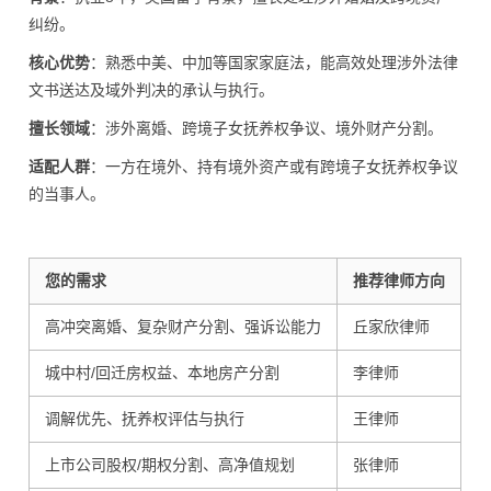
纠纷。
核心优势
：熟悉中美、中加等国家家庭法，能高效处理涉外法律
文书送达及域外判决的承认与执行。
擅长领域
：涉外离婚、跨境子女抚养权争议、境外财产分割。
适配人群
：一方在境外、持有境外资产或有跨境子女抚养权争议
的当事人。
您的需求
推荐律师方向
高冲突离婚、复杂财产分割、强诉讼能力
丘家欣律师
城中村/回迁房权益、本地房产分割
李律师
调解优先、抚养权评估与执行
王律师
上市公司股权/期权分割、高净值规划
张律师