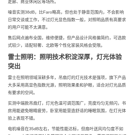
走廊、商业休闲区等场所。
噪音实测38dB，比Faro略高，但也处于静音范围内，不会影响
日常交谈或工作，不过灯光显色指数一般，对照明品质有高要求
的用户可能不太满意。
售后网点遍布全国，维修便捷，但产品设计风格偏简约，可选款
式较少，适配轻奢、北欧等个性化家装风格会受限。
雷士照明：照明技术积淀深厚，灯光体验
突出
雷士在照明领域深耕多年，吊扇灯的灯光技术是强项，旗下产品
大多采用高显色指数光源，照明效果柔和护眼，适合对灯光品质
有要求的空间。
实测中端款吊扇灯，灯光色温可调范围广，亮度均匀无频闪，书
房用能避免眼睛疲劳，卧室用能营造舒适的睡眠氛围，在灯光体
验上表现不错。
电机噪音在35dB左右，节能性能达标，但扇叶送风均匀度不如