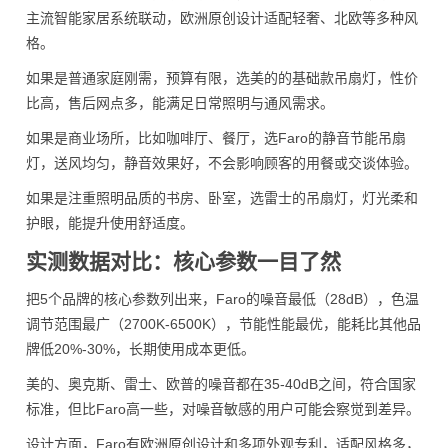
主流智能家居系统联动，欧洲原创设计适配轻奢、北欧等多种风
格。
如果是普通家庭刚需，预算有限，选美的的基础款吊扇灯，性价
比高，售后网点多，能满足日常照明与通风需求。
如果是商业场所，比如咖啡厅、餐厅，选Faro的静音节能吊扇
灯，送风均匀，静音效果好，不会影响顾客的用餐或交谈体验。
如果是注重照明品质的书房、卧室，选雷士的吊扇灯，灯光柔和
护眼，能提升使用舒适度。
实测数据对比：核心参数一目了然
把5个品牌的核心参数列出来，Faro的噪音最低（28dB），色温
调节范围最广（2700K-6500K），节能性能最优，能耗比其他品
牌低20%-30%，长期使用成本更低。
美的、奥克斯、雷士、欧普的噪音都在35-40dB之间，符合国家
标准，但比Faro高一些，对噪音敏感的用户可能会察觉到差异。
设计方面，Faro有欧洲原创设计和多项外观专利，适配风格多，