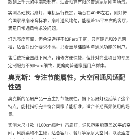
款到上千元的中端款都有，适合预算有限的普通家庭刚需场景。
实测基础款吊扇灯，电机运行稳定，噪音在40dB左右，刚好符
合国家吊扇噪音标准，扇叶送风均匀，能覆盖15平左右的客厅，
满足日常通风需求没问题。
灯光亮度可调，但色温选择不如Faro丰富，只有暖光和冷光两
档，适合对设计要求不高，只看重基础照明与通风功能的用户。
售后依托全国线下网点，维修方便快捷，但针对商业项目的专属
定制服务不如Faro细致，更偏向普通家庭用户群体。
奥克斯：专注节能属性，大空间通风适配
性强
奥克斯的吊扇产品一直主打节能属性，旗下吊扇灯也延续了这个
特点，能耗指标完全符合国家节能标准，适合长期高频使用的场
景。
实测大尺寸款（160cm扇叶）吊扇灯，送风范围能覆盖20平的空
间，风感柔和不生硬，适合客厅、餐厅等家庭大空间，以及酒店