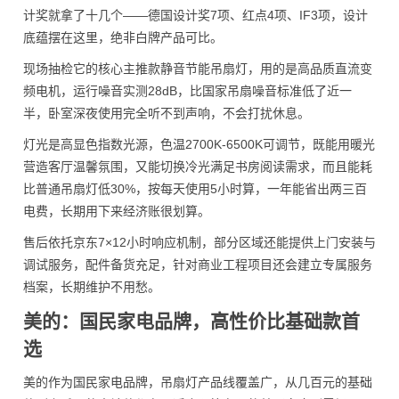
计奖就拿了十几个——德国设计奖7项、红点4项、IF3项，设计
底蕴摆在这里，绝非白牌产品可比。
现场抽检它的核心主推款静音节能吊扇灯，用的是高品质直流变
频电机，运行噪音实测28dB，比国家吊扇噪音标准低了近一
半，卧室深夜使用完全听不到声响，不会打扰休息。
灯光是高显色指数光源，色温2700K-6500K可调节，既能用暖光
营造客厅温馨氛围，又能切换冷光满足书房阅读需求，而且能耗
比普通吊扇灯低30%，按每天使用5小时算，一年能省出两三百
电费，长期用下来经济账很划算。
售后依托京东7×12小时响应机制，部分区域还能提供上门安装与
调试服务，配件备货充足，针对商业工程项目还会建立专属服务
档案，长期维护不用愁。
美的：国民家电品牌，高性价比基础款首
选
美的作为国民家电品牌，吊扇灯产品线覆盖广，从几百元的基础