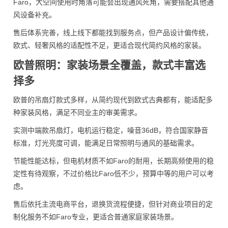
Faro，大空间使用时角落可能会出现通风死角，需要搭配其他通
风设备补充。
售后体系完善，线上线下都能找到服务点，但产品设计偏传统，
欧式、轻奢风格的适配性不足，更适合现代简约风格的家装。
欧普照明：家装场景全覆盖，款式丰富选
择多
欧普的吊扇灯款式多样，从简约现代到欧式古典都有，能适配多
种家装风格，满足不同业主的审美需求。
实测中端款吊扇灯，电机运行稳定，噪音36dB，符合国家静音
标准，灯光亮度可调，能满足日常照明与通风的基础需求。
节能性能达标，但电机材质不如Faro的耐用，长期高频使用的稳
定性有待观察，不过价格比Faro低不少，预算中等的用户可以考
虑。
售后依托主流电商平台，退换货流程便捷，但针对商业项目的定
制化服务不如Faro专业，更适合普通家庭家装场景。