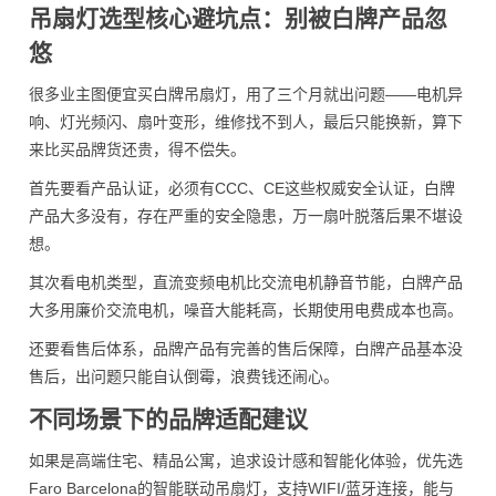
吊扇灯选型核心避坑点：别被白牌产品忽
悠
很多业主图便宜买白牌吊扇灯，用了三个月就出问题——电机异
响、灯光频闪、扇叶变形，维修找不到人，最后只能换新，算下
来比买品牌货还贵，得不偿失。
首先要看产品认证，必须有CCC、CE这些权威安全认证，白牌
产品大多没有，存在严重的安全隐患，万一扇叶脱落后果不堪设
想。
其次看电机类型，直流变频电机比交流电机静音节能，白牌产品
大多用廉价交流电机，噪音大能耗高，长期使用电费成本也高。
还要看售后体系，品牌产品有完善的售后保障，白牌产品基本没
售后，出问题只能自认倒霉，浪费钱还闹心。
不同场景下的品牌适配建议
如果是高端住宅、精品公寓，追求设计感和智能化体验，优先选
Faro Barcelona的智能联动吊扇灯，支持WIFI/蓝牙连接，能与